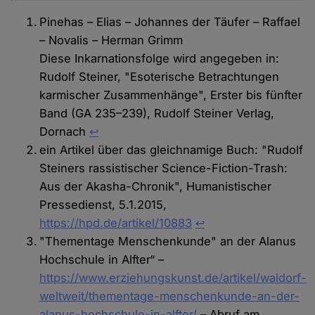
Pinehas – Elias – Johannes der Täufer – Raffael
– Novalis – Herman Grimm
Diese Inkarnationsfolge wird angegeben in:
Rudolf Steiner, "Esoterische Betrachtungen
karmischer Zusammenhänge", Erster bis fünfter
Band (GA 235–239), Rudolf Steiner Verlag,
Dornach
↩
ein Artikel über das gleichnamige Buch: "Rudolf
Steiners rassistischer Science-Fiction-Trash:
Aus der Akasha-Chronik", Humanistischer
Pressedienst, 5.1.2015,
https://hpd.de/artikel/10883
↩︎
"Thementage Menschenkunde" an der Alanus
Hochschule in Alfter“ –
https://www.erziehungskunst.de/artikel/waldorf-
weltweit/thementage-menschenkunde-an-der-
alanus-hochschule-in-alfter/
– Abruf am