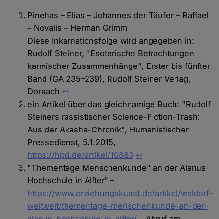
Pinehas – Elias – Johannes der Täufer – Raffael
– Novalis – Herman Grimm
Diese Inkarnationsfolge wird angegeben in:
Rudolf Steiner, "Esoterische Betrachtungen
karmischer Zusammenhänge", Erster bis fünfter
Band (GA 235–239), Rudolf Steiner Verlag,
Dornach
↩
ein Artikel über das gleichnamige Buch: "Rudolf
Steiners rassistischer Science-Fiction-Trash:
Aus der Akasha-Chronik", Humanistischer
Pressedienst, 5.1.2015,
https://hpd.de/artikel/10883
↩︎
"Thementage Menschenkunde" an der Alanus
Hochschule in Alfter“ –
https://www.erziehungskunst.de/artikel/waldorf-
weltweit/thementage-menschenkunde-an-der-
alanus-hochschule-in-alfter/
– Abruf am