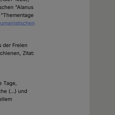
ischen "Alanus
er "Thementage
umanistischen
s der Freien
chienen, Zitat:
e Tage,
äche (…) und
uellem