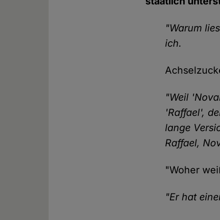
staatlich unter
"Warum lies
ich.
Achselzuck
"Weil 'Nova
'Raffael', d
lange Versi
Raffael, Nov
"Woher weiß
"Er hat eine