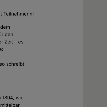
t Teilnehmerin:
t dem
ür den
r Zeit – es
e:
so schreibt
.
n 1894, wie
mittelbar