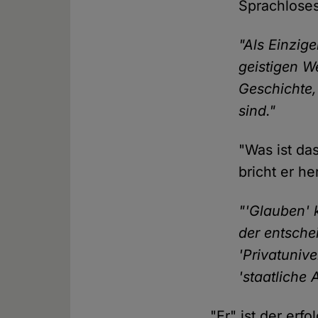
Sprachlose
"Als Einzig
geistigen We
Geschichte,
sind."
"Was ist da
bricht er he
"'Glauben' k
der entsche
'Privatunive
'staatliche
"Er" ist der erf