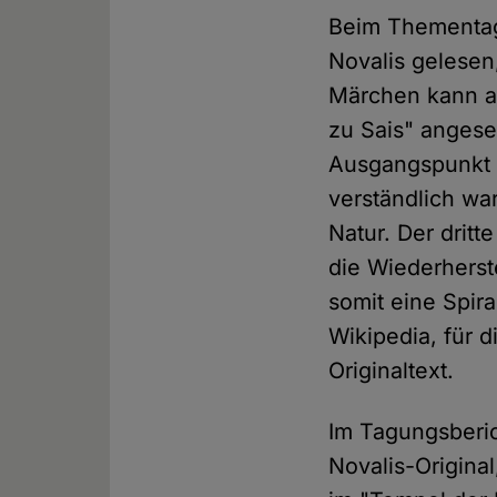
Beim Thementag 
Novalis gelesen
Märchen kann al
zu Sais" angese
Ausgangspunkt i
verständlich wa
Natur. Der dritt
die Wiederherst
somit eine Spir
Wikipedia, für 
Originaltext.
Im Tagungsberich
Novalis-Original