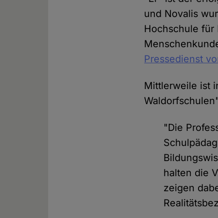
und Novalis wur
Hochschule für 
Menschenkunde",
Pressedienst vor
Mittlerweile ist 
Waldorfschulen"
"Die Profess
Schulpädago
Bildungswis
halten die 
zeigen dabe
Realitätsbe