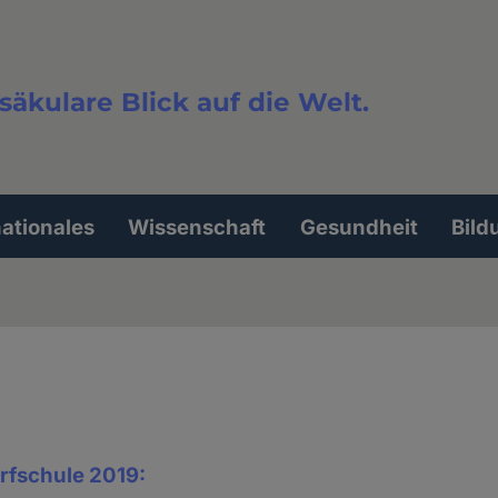
säkulare Blick auf die Welt.
extsuche
nationales
Wissenschaft
Gesundheit
Bild
rfschule 2019: