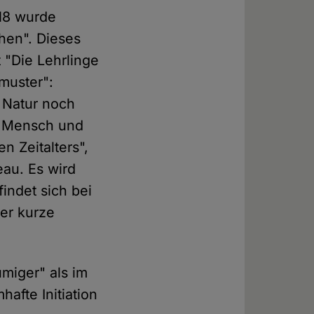
018 wurde
hen". Dieses
 "Die Lehrlinge
muster":
e Natur noch
on Mensch und
n Zeitalters",
au. Es wird
indet sich bei
der kurze
umiger" als im
hafte Initiation