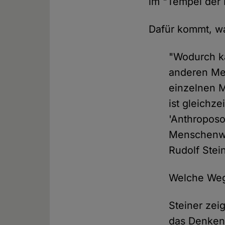
im "Tempel der I
Dafür kommt, wa
"Wodurch k
anderen Men
einzelnen M
ist gleichz
'Anthroposo
Menschenwes
Rudolf Stei
Welche Weg
Steiner zeig
das Denken 