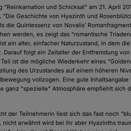
"Reinkarnation und Schicksal" am 21. April 2
, "Die Geschichte von Hyazinth und Rosenblütc
s die Quintessenz von Novalis’ Romanfragment
hen werden, es zeigt das "romantische Triaden
st ein alter, einfacher Naturzustand, in dem di
r. Darauf folgt ein Zeitalter der Entfremdung v
e Teil ist die mögliche Wiederkehr eines "Goldene
ellung des Urzustandes auf einem höheren Nive
albewegung vollzogen. Eine gute Inhaltsangabe f
die ganz "spezielle" Atmosphäre empfiehlt sich 
t der Teilnehmerin liest sich das fast noch "bl
, nicht erwähnt wird bei ihr aber Hyazinths traum