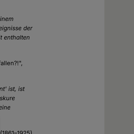
einem
eignisse der
t enthalten
llen?!",
 ist, ist
bskure
eine
 (1861–1925),