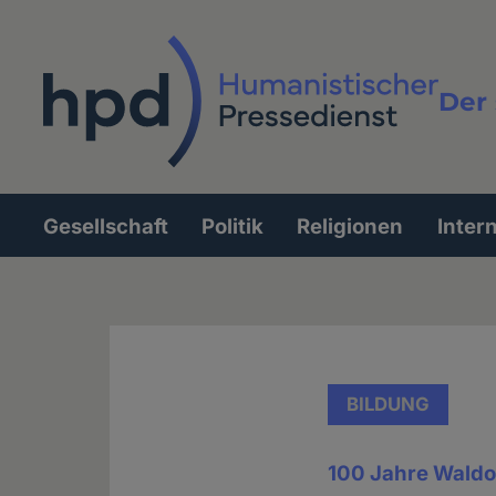
Direkt
zum
Inhalt
Der 
Vollt
Gesellschaft
Politik
Religionen
Inter
Hauptnavigation
BILDUNG
100 Jahre Waldo