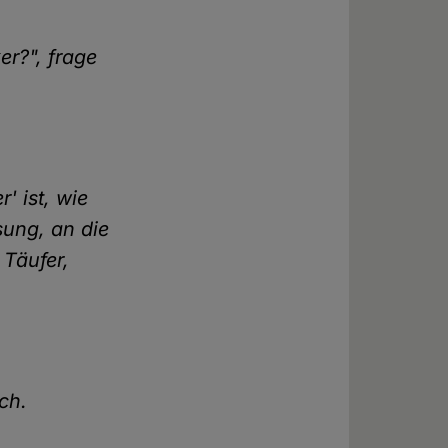
r?", frage
' ist, wie
ssung, an die
 Täufer,
ich.