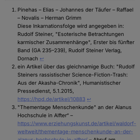
Pinehas – Elias – Johannes der Täufer – Raffael
– Novalis – Herman Grimm
Diese Inkarnationsfolge wird angegeben in:
Rudolf Steiner, "Esoterische Betrachtungen
karmischer Zusammenhänge", Erster bis fünfter
Band (GA 235–239), Rudolf Steiner Verlag,
Dornach
↩
ein Artikel über das gleichnamige Buch: "Rudolf
Steiners rassistischer Science-Fiction-Trash:
Aus der Akasha-Chronik", Humanistischer
Pressedienst, 5.1.2015,
https://hpd.de/artikel/10883
↩︎
"Thementage Menschenkunde" an der Alanus
Hochschule in Alfter“ –
https://www.erziehungskunst.de/artikel/waldorf-
weltweit/thementage-menschenkunde-an-der-
alanus-hochschule-in-alfter/
– Abruf am