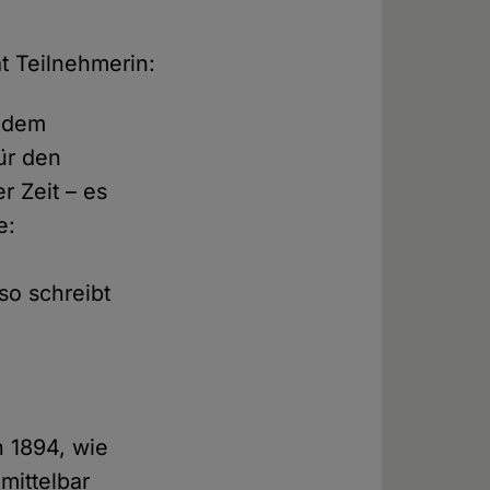
t Teilnehmerin:
t dem
ür den
r Zeit – es
e:
so schreibt
.
n 1894, wie
mittelbar