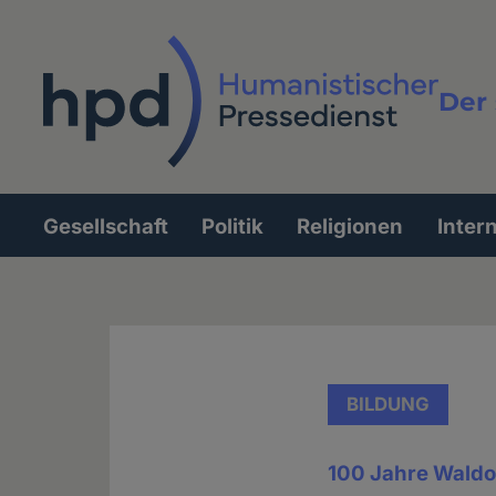
Direkt
zum
Inhalt
Der 
Vollt
Gesellschaft
Politik
Religionen
Inter
Hauptnavigation
BILDUNG
100 Jahre Waldo