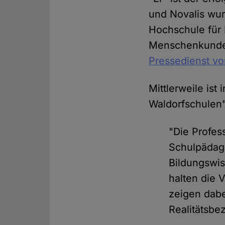
und Novalis wur
Hochschule für 
Menschenkunde",
Pressedienst vor
Mittlerweile ist 
Waldorfschulen"
"Die Profess
Schulpädago
Bildungswis
halten die 
zeigen dabe
Realitätsbe