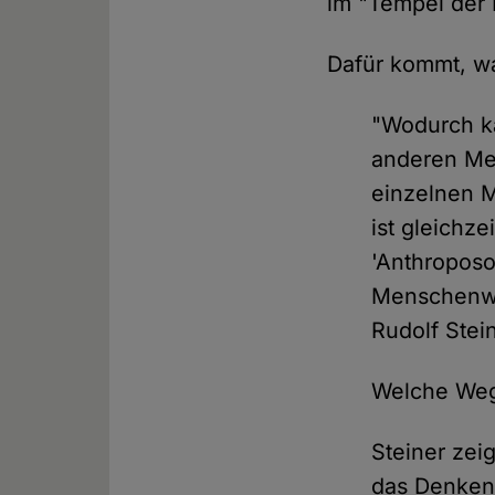
im "Tempel der I
Dafür kommt, wa
"Wodurch k
anderen Men
einzelnen M
ist gleichz
'Anthroposo
Menschenwes
Rudolf Stei
Welche Weg
Steiner zeig
das Denken 