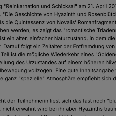
"Reinkarnation und Schicksal" am 21. April 2
, "Die Geschichte von Hyazinth und Rosenblütc
s die Quintessenz von Novalis’ Romanfragment
hen werden, es zeigt das "romantische Triaden
st ein alter, einfacher Naturzustand, in dem di
r. Darauf folgt ein Zeitalter der Entfremdung v
e Teil ist die mögliche Wiederkehr eines "Goldene
ellung des Urzustandes auf einem höheren Nive
albewegung vollzogen. Eine gute Inhaltsangabe f
die ganz "spezielle" Atmosphäre empfiehlt sich 
t der Teilnehmerin liest sich das fast noch "bl
, nicht erwähnt wird bei ihr aber Hyazinths traum