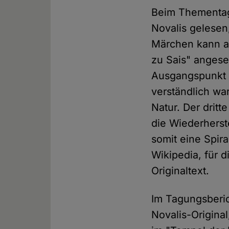
Beim Thementag 
Novalis gelesen
Märchen kann al
zu Sais" angese
Ausgangspunkt i
verständlich wa
Natur. Der dritt
die Wiederherst
somit eine Spir
Wikipedia, für 
Originaltext.
Im Tagungsberich
Novalis-Original