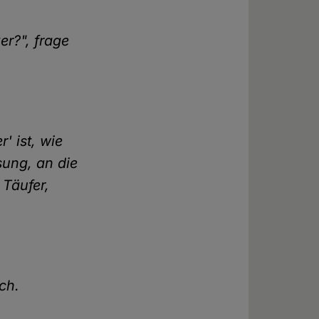
r?", frage
' ist, wie
ssung, an die
 Täufer,
ich.