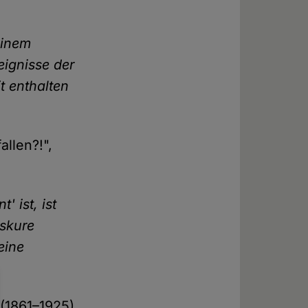
einem
eignisse der
t enthalten
llen?!",
 ist, ist
bskure
eine
 (1861–1925),