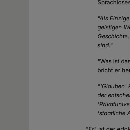
Sprachlose
"Als Einzig
geistigen We
Geschichte,
sind."
"Was ist da
bricht er he
"'Glauben' k
der entsche
'Privatunive
'staatliche
"Er" ist der erf