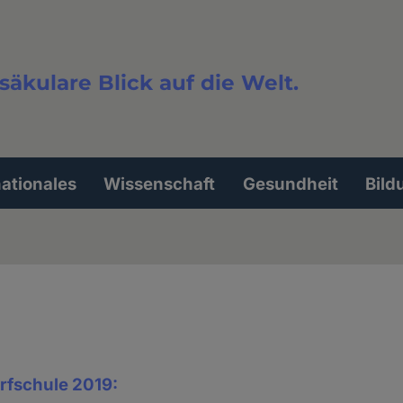
säkulare Blick auf die Welt.
extsuche
nationales
Wissenschaft
Gesundheit
Bild
rfschule 2019: