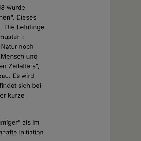
018 wurde
hen". Dieses
 "Die Lehrlinge
muster":
e Natur noch
on Mensch und
n Zeitalters",
au. Es wird
indet sich bei
der kurze
umiger" als im
hafte Initiation