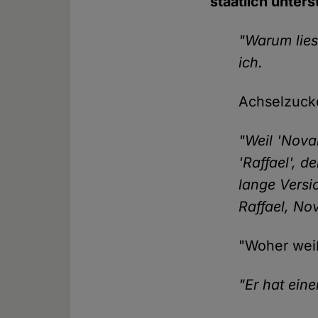
staatlich unter
"Warum lies
ich.
Achselzuck
"Weil 'Nova
'Raffael', d
lange Versi
Raffael, Nov
"Woher weiß
"Er hat eine