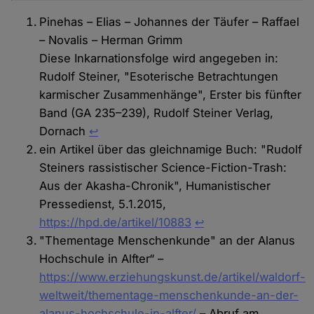
Pinehas – Elias – Johannes der Täufer – Raffael
– Novalis – Herman Grimm
Diese Inkarnationsfolge wird angegeben in:
Rudolf Steiner, "Esoterische Betrachtungen
karmischer Zusammenhänge", Erster bis fünfter
Band (GA 235–239), Rudolf Steiner Verlag,
Dornach
↩
ein Artikel über das gleichnamige Buch: "Rudolf
Steiners rassistischer Science-Fiction-Trash:
Aus der Akasha-Chronik", Humanistischer
Pressedienst, 5.1.2015,
https://hpd.de/artikel/10883
↩︎
"Thementage Menschenkunde" an der Alanus
Hochschule in Alfter“ –
https://www.erziehungskunst.de/artikel/waldorf-
weltweit/thementage-menschenkunde-an-der-
alanus-hochschule-in-alfter/
– Abruf am