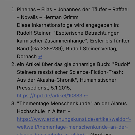
Pinehas – Elias – Johannes der Täufer – Raffael
– Novalis – Herman Grimm
Diese Inkarnationsfolge wird angegeben in:
Rudolf Steiner, "Esoterische Betrachtungen
karmischer Zusammenhänge", Erster bis fünfter
Band (GA 235–239), Rudolf Steiner Verlag,
Dornach
↩
ein Artikel über das gleichnamige Buch: "Rudolf
Steiners rassistischer Science-Fiction-Trash:
Aus der Akasha-Chronik", Humanistischer
Pressedienst, 5.1.2015,
https://hpd.de/artikel/10883
↩︎
"Thementage Menschenkunde" an der Alanus
Hochschule in Alfter“ –
https://www.erziehungskunst.de/artikel/waldorf-
weltweit/thementage-menschenkunde-an-der-
alanus-hochschule-in-alfter/
– Abruf am