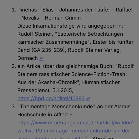
Pinehas – Elias – Johannes der Täufer – Raffael
– Novalis – Herman Grimm
Diese Inkarnationsfolge wird angegeben in:
Rudolf Steiner, "Esoterische Betrachtungen
karmischer Zusammenhänge", Erster bis fünfter
Band (GA 235–239), Rudolf Steiner Verlag,
Dornach
↩
ein Artikel über das gleichnamige Buch: "Rudolf
Steiners rassistischer Science-Fiction-Trash:
Aus der Akasha-Chronik", Humanistischer
Pressedienst, 5.1.2015,
https://hpd.de/artikel/10883
↩︎
"Thementage Menschenkunde" an der Alanus
Hochschule in Alfter“ –
https://www.erziehungskunst.de/artikel/waldorf-
weltweit/thementage-menschenkunde-an-der-
alanus-hochschule-in-alfter/
– Abruf am