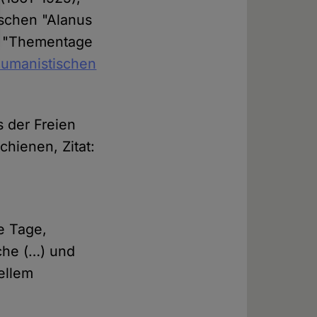
ischen "Alanus
er "Thementage
umanistischen
s der Freien
chienen, Zitat:
e Tage,
äche (…) und
uellem