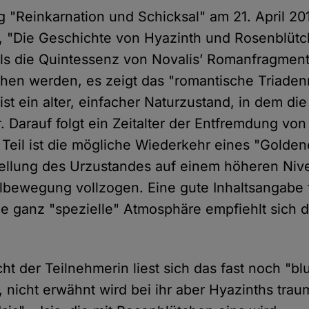
"Reinkarnation und Schicksal" am 21. April 2
, "Die Geschichte von Hyazinth und Rosenblütc
s die Quintessenz von Novalis’ Romanfragment
hen werden, es zeigt das "romantische Triaden
st ein alter, einfacher Naturzustand, in dem di
r. Darauf folgt ein Zeitalter der Entfremdung v
e Teil ist die mögliche Wiederkehr eines "Goldene
ellung des Urzustandes auf einem höheren Nive
albewegung vollzogen. Eine gute Inhaltsangabe f
die ganz "spezielle" Atmosphäre empfiehlt sich 
t der Teilnehmerin liest sich das fast noch "bl
, nicht erwähnt wird bei ihr aber Hyazinths traum