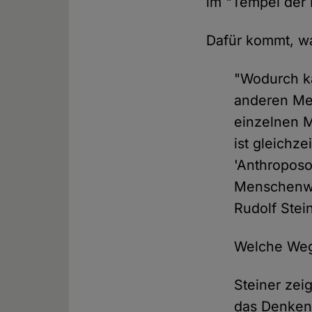
im "Tempel der I
Dafür kommt, wa
"Wodurch k
anderen Men
einzelnen M
ist gleichz
'Anthroposo
Menschenwes
Rudolf Stei
Welche Weg
Steiner zeig
das Denken 