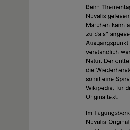
Beim Thementag 
Novalis gelesen
Märchen kann al
zu Sais" angese
Ausgangspunkt i
verständlich wa
Natur. Der dritt
die Wiederherst
somit eine Spir
Wikipedia, für 
Originaltext.
Im Tagungsberich
Novalis-Original