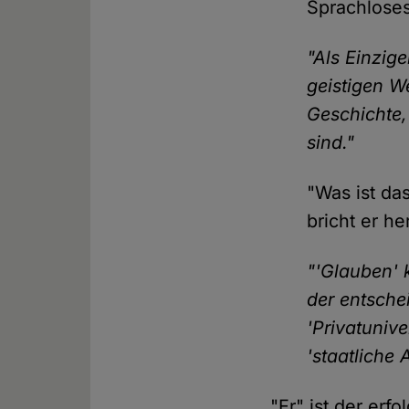
Sprachlose
"Als Einzig
geistigen We
Geschichte,
sind."
"Was ist da
bricht er he
"'Glauben' k
der entsche
'Privatunive
'staatliche
"Er" ist der erf