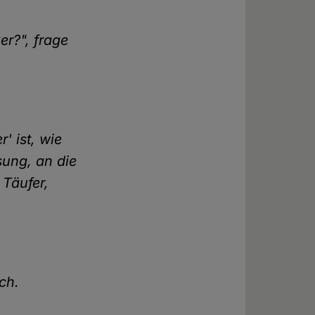
r?", frage
' ist, wie
ssung, an die
 Täufer,
ich.