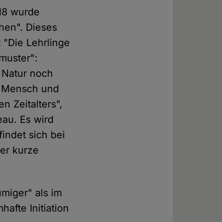
018 wurde
hen". Dieses
 "Die Lehrlinge
muster":
e Natur noch
on Mensch und
n Zeitalters",
au. Es wird
indet sich bei
der kurze
umiger" als im
hafte Initiation