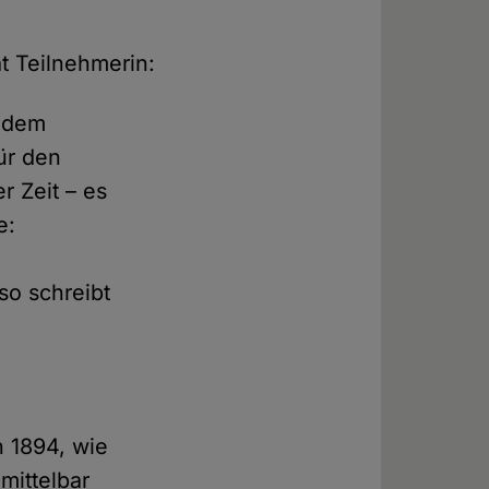
t Teilnehmerin:
t dem
ür den
r Zeit – es
e:
so schreibt
.
n 1894, wie
mittelbar