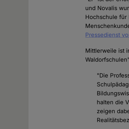
und Novalis wur
Hochschule für 
Menschenkunde",
Pressedienst vor
Mittlerweile ist 
Waldorfschulen"
"Die Profess
Schulpädago
Bildungswis
halten die 
zeigen dabe
Realitätsbe