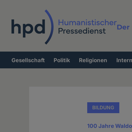
Direkt
zum
Inhalt
Der 
Vollt
Gesellschaft
Politik
Religionen
Inter
Hauptnavigation
BILDUNG
100 Jahre Waldo