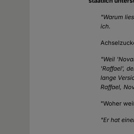
staatlich unter
"Warum lies
ich.
Achselzuck
"Weil 'Nova
'Raffael', d
lange Versi
Raffael, Nov
"Woher weiß
"Er hat eine