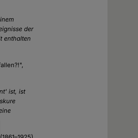
einem
eignisse der
t enthalten
llen?!",
 ist, ist
bskure
eine
 (1861–1925),