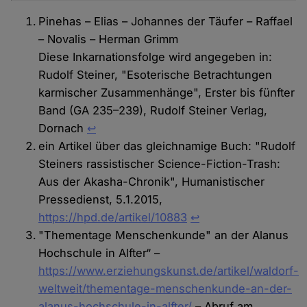
Pinehas – Elias – Johannes der Täufer – Raffael
– Novalis – Herman Grimm
Diese Inkarnationsfolge wird angegeben in:
Rudolf Steiner, "Esoterische Betrachtungen
karmischer Zusammenhänge", Erster bis fünfter
Band (GA 235–239), Rudolf Steiner Verlag,
Dornach
↩
ein Artikel über das gleichnamige Buch: "Rudolf
Steiners rassistischer Science-Fiction-Trash:
Aus der Akasha-Chronik", Humanistischer
Pressedienst, 5.1.2015,
https://hpd.de/artikel/10883
↩︎
"Thementage Menschenkunde" an der Alanus
Hochschule in Alfter“ –
https://www.erziehungskunst.de/artikel/waldorf-
weltweit/thementage-menschenkunde-an-der-
alanus-hochschule-in-alfter/
– Abruf am