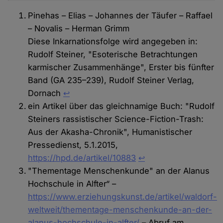
Pinehas – Elias – Johannes der Täufer – Raffael
– Novalis – Herman Grimm
Diese Inkarnationsfolge wird angegeben in:
Rudolf Steiner, "Esoterische Betrachtungen
karmischer Zusammenhänge", Erster bis fünfter
Band (GA 235–239), Rudolf Steiner Verlag,
Dornach
↩
ein Artikel über das gleichnamige Buch: "Rudolf
Steiners rassistischer Science-Fiction-Trash:
Aus der Akasha-Chronik", Humanistischer
Pressedienst, 5.1.2015,
https://hpd.de/artikel/10883
↩︎
"Thementage Menschenkunde" an der Alanus
Hochschule in Alfter“ –
https://www.erziehungskunst.de/artikel/waldorf-
weltweit/thementage-menschenkunde-an-der-
alanus-hochschule-in-alfter/
– Abruf am