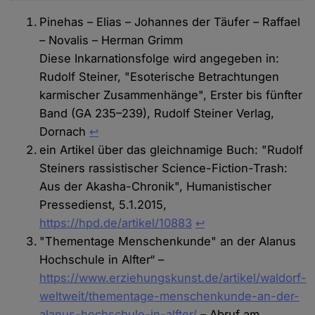
Pinehas – Elias – Johannes der Täufer – Raffael
– Novalis – Herman Grimm
Diese Inkarnationsfolge wird angegeben in:
Rudolf Steiner, "Esoterische Betrachtungen
karmischer Zusammenhänge", Erster bis fünfter
Band (GA 235–239), Rudolf Steiner Verlag,
Dornach
↩
ein Artikel über das gleichnamige Buch: "Rudolf
Steiners rassistischer Science-Fiction-Trash:
Aus der Akasha-Chronik", Humanistischer
Pressedienst, 5.1.2015,
https://hpd.de/artikel/10883
↩︎
"Thementage Menschenkunde" an der Alanus
Hochschule in Alfter“ –
https://www.erziehungskunst.de/artikel/waldorf-
weltweit/thementage-menschenkunde-an-der-
alanus-hochschule-in-alfter/
– Abruf am