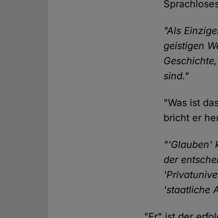
Sprachlose
"Als Einzig
geistigen We
Geschichte,
sind."
"Was ist da
bricht er he
"'Glauben' k
der entsche
'Privatunive
'staatliche
"Er" ist der erf