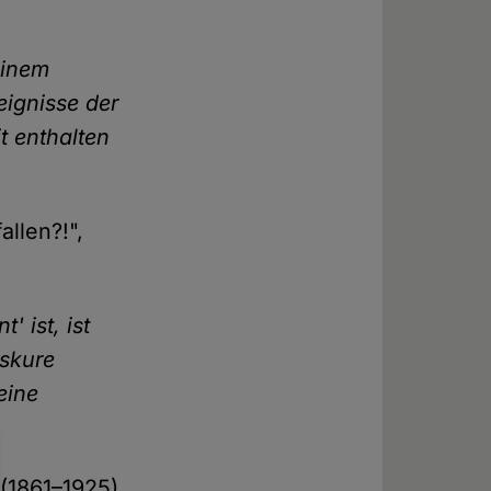
einem
eignisse der
t enthalten
llen?!",
 ist, ist
bskure
eine
 (1861–1925),