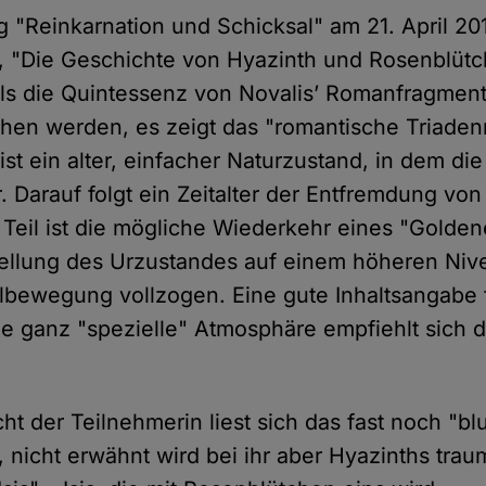
"Reinkarnation und Schicksal" am 21. April 2
, "Die Geschichte von Hyazinth und Rosenblütc
s die Quintessenz von Novalis’ Romanfragment
hen werden, es zeigt das "romantische Triaden
st ein alter, einfacher Naturzustand, in dem di
r. Darauf folgt ein Zeitalter der Entfremdung v
e Teil ist die mögliche Wiederkehr eines "Goldene
ellung des Urzustandes auf einem höheren Nive
albewegung vollzogen. Eine gute Inhaltsangabe f
die ganz "spezielle" Atmosphäre empfiehlt sich 
t der Teilnehmerin liest sich das fast noch "bl
, nicht erwähnt wird bei ihr aber Hyazinths traum