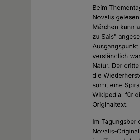
Beim Thementag 
Novalis gelesen
Märchen kann al
zu Sais" angese
Ausgangspunkt i
verständlich wa
Natur. Der dritt
die Wiederherst
somit eine Spir
Wikipedia, für 
Originaltext.
Im Tagungsberich
Novalis-Original