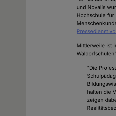
und Novalis wur
Hochschule für 
Menschenkunde",
Pressedienst vor
Mittlerweile ist 
Waldorfschulen"
"Die Profess
Schulpädago
Bildungswis
halten die 
zeigen dabe
Realitätsbe