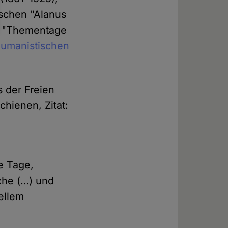
ischen "Alanus
er "Thementage
umanistischen
s der Freien
chienen, Zitat:
e Tage,
äche (…) und
uellem