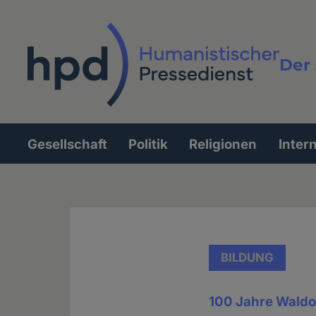
Direkt
zum
Inhalt
Der 
Vollt
Gesellschaft
Politik
Religionen
Inter
Hauptnavigation
BILDUNG
100 Jahre Waldo