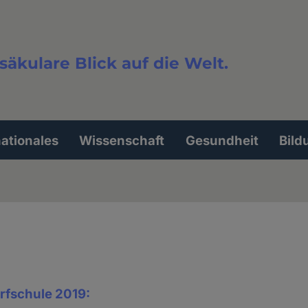
säkulare Blick auf die Welt.
extsuche
nationales
Wissenschaft
Gesundheit
Bild
rfschule 2019: