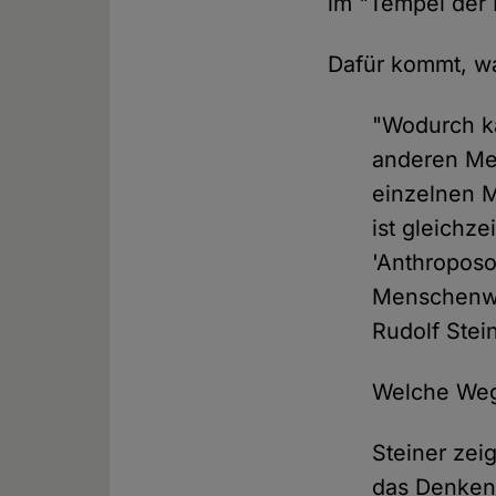
im "Tempel der I
Dafür kommt, wa
"Wodurch k
anderen Men
einzelnen M
ist gleichz
'Anthroposo
Menschenwes
Rudolf Stei
Welche Weg
Steiner zeig
das Denken 