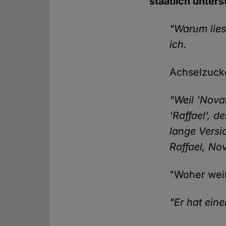
staatlich unter
"Warum lies
ich.
Achselzuck
"Weil 'Nova
'Raffael', d
lange Versi
Raffael, Nov
"Woher weiß
"Er hat eine