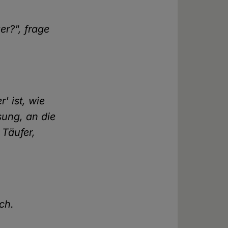
r?", frage
' ist, wie
ssung, an die
 Täufer,
ich.