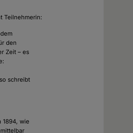
t Teilnehmerin:
t dem
ür den
r Zeit – es
e:
so schreibt
.
n 1894, wie
mittelbar