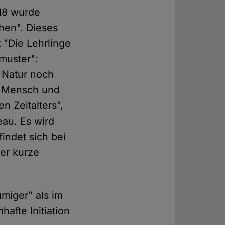
018 wurde
hen". Dieses
 "Die Lehrlinge
muster":
e Natur noch
on Mensch und
n Zeitalters",
au. Es wird
indet sich bei
der kurze
umiger" als im
hafte Initiation