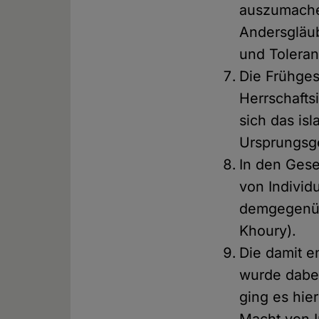
auszumache
Andersgläub
und Toleran
Die Frühges
Herrschafts
sich das is
Ursprungsg
In den Gese
von Individ
demgegenübe
Khoury).
Die damit e
wurde dabei
ging es hie