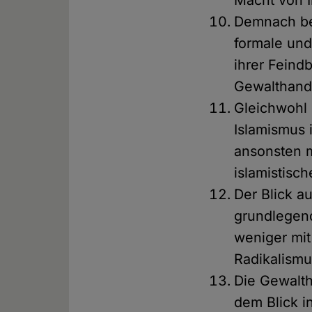
Macht von 
Demnach bes
formale und
ihrer Feindb
Gewalthand
Gleichwohl 
Islamismus 
ansonsten 
islamistisc
Der Blick a
grundlegend
weniger mit
Radikalismu
Die Gewalth
dem Blick i