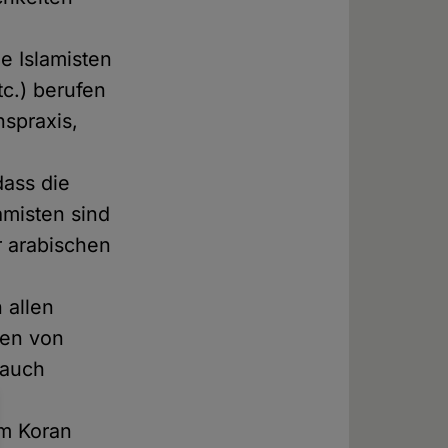
ie Islamisten
tc.) berufen
spraxis,
dass die
amisten sind
r arabischen
 allen
nen von
 auch
im Koran