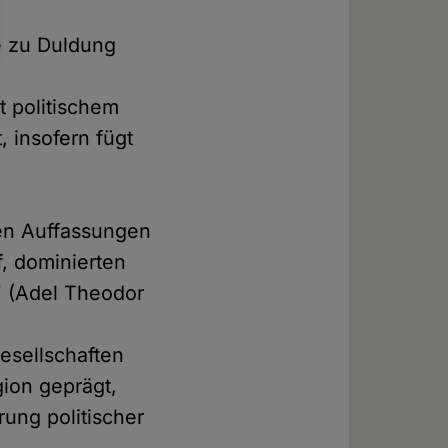
n
e zu Duldung
t politischem
 insofern fügt
men Auffassungen
f, dominierten
" (Adel Theodor
esellschaften
gion geprägt,
ung politischer