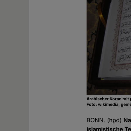
Arabischer Koran mit 
Foto: wikimedia, geme
BONN. (hpd)
Na
islamistische T