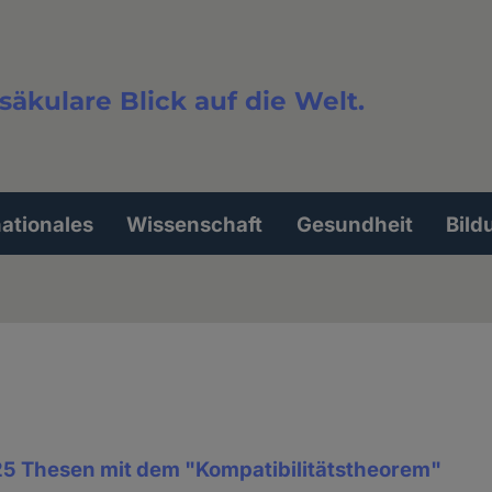
säkulare Blick auf die Welt.
extsuche
nationales
Wissenschaft
Gesundheit
Bild
 25 Thesen mit dem "Kompatibilitätstheorem"