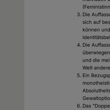
(Feministinn
Die Auffass
sich auf be
können und 
Identitätsb
Die Auffass
überwiegend
und die mei
Welt andere
Ein Bezugsp
monotheisti
Absoluthei
Gewaltopti
Das "Doppel