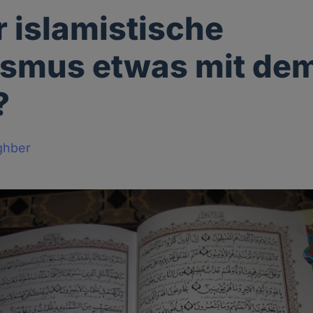
r islamistische
ismus etwas mit dem
?
ghber