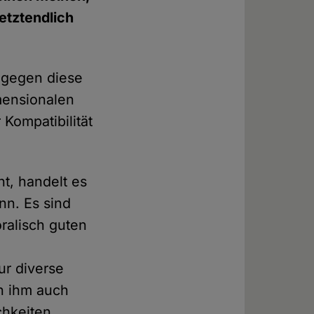
etztendlich
 gegen diese
imensionalen
Kompatibilität
ht, handelt es
nn. Es sind
ralisch guten
ur diverse
rn ihm auch
chkeiten