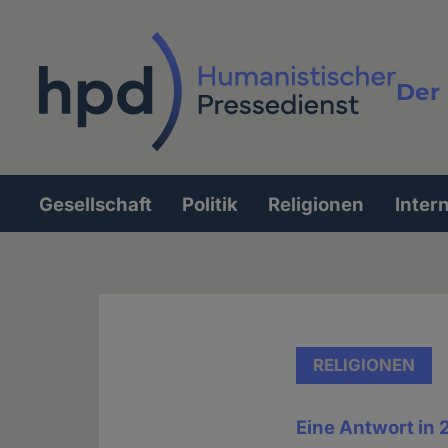
Direkt
zum
Inhalt
Der 
Vollt
Gesellschaft
Politik
Religionen
Inter
Hauptnavigation
RELIGIONEN
Eine Antwort in