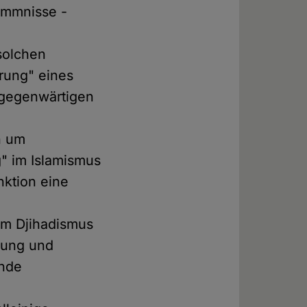
ommnisse -
solchen
erung" eines
 gegenwärtigen
h um
g" im Islamismus
nktion eine
um Djihadismus
rung und
ende