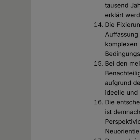
tausend Ja
erklärt wer
Die Fixieru
Auffassung 
komplexen 
Bedingungsf
Bei den mei
Benachteili
aufgrund de
ideelle und
Die entsche
ist demnach
Perspektivl
Neuorientie