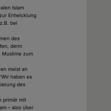
alen Islam
 zur Entwicklung
z.B. bei
ommen des
ften, denn
en Muslime zum
nen meist an
 "Wir haben es
sierung des
 primär mit
lam – also über