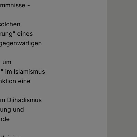
ommnisse -
solchen
erung" eines
 gegenwärtigen
h um
g" im Islamismus
nktion eine
um Djihadismus
rung und
ende