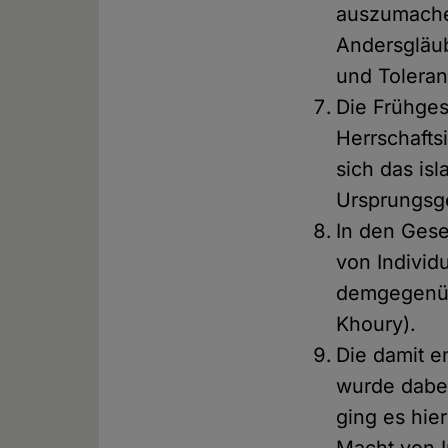
auszumache
Andersgläub
und Toleran
Die Frühges
Herrschafts
sich das is
Ursprungsg
In den Gese
von Individ
demgegenübe
Khoury).
Die damit e
wurde dabei
ging es hie