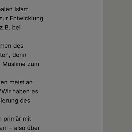
alen Islam
 zur Entwicklung
z.B. bei
ommen des
ften, denn
en Muslime zum
nen meist an
 "Wir haben es
sierung des
 primär mit
lam – also über