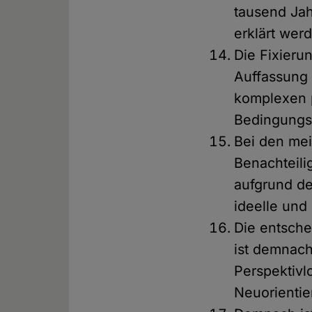
tausend Ja
erklärt wer
Die Fixieru
Auffassung 
komplexen 
Bedingungsf
Bei den mei
Benachteili
aufgrund de
ideelle und
Die entsche
ist demnach
Perspektivl
Neuorientie