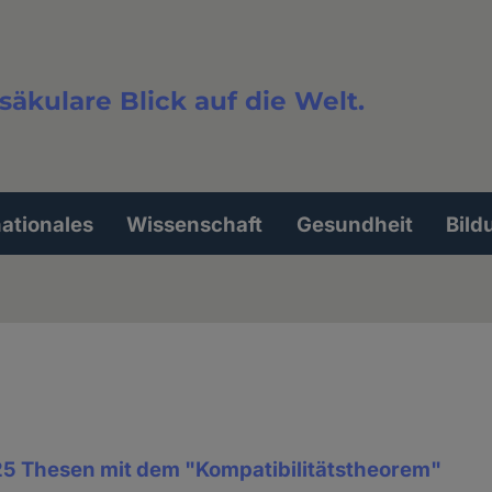
säkulare Blick auf die Welt.
extsuche
nationales
Wissenschaft
Gesundheit
Bild
 25 Thesen mit dem "Kompatibilitätstheorem"