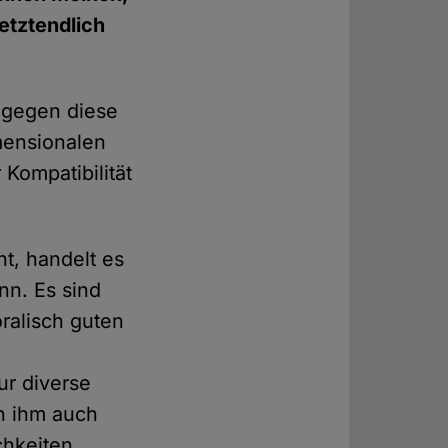
etztendlich
 gegen diese
imensionalen
Kompatibilität
ht, handelt es
nn. Es sind
ralisch guten
ur diverse
rn ihm auch
chkeiten