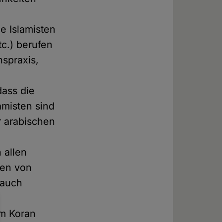
ie Islamisten
tc.) berufen
spraxis,
dass die
amisten sind
r arabischen
 allen
nen von
 auch
im Koran