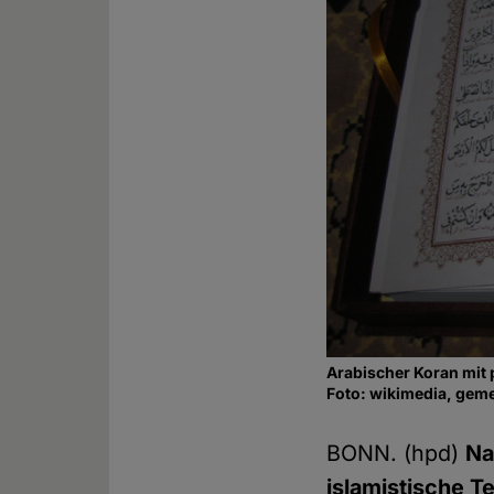
Arabischer Koran mit 
Foto: wikimedia, geme
BONN. (hpd)
Na
islamistische T