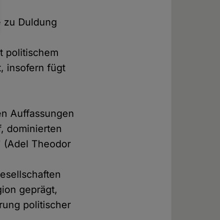
n
e zu Duldung
t politischem
 insofern fügt
men Auffassungen
f, dominierten
" (Adel Theodor
esellschaften
gion geprägt,
ung politischer