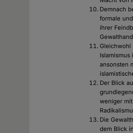
Macht von 
Demnach bes
formale und
ihrer Feindb
Gewalthand
Gleichwohl 
Islamismus 
ansonsten 
islamistisc
Der Blick a
grundlegend
weniger mit
Radikalismu
Die Gewalth
dem Blick i