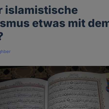
r islamistische
ismus etwas mit dem
?
ghber