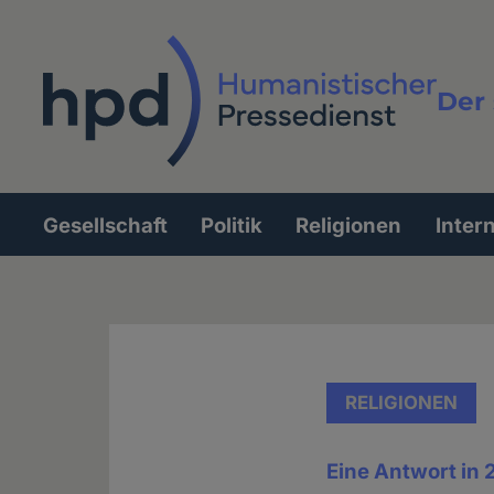
Direkt
zum
Inhalt
Der 
Vollt
Gesellschaft
Politik
Religionen
Inter
Hauptnavigation
RELIGIONEN
Eine Antwort in