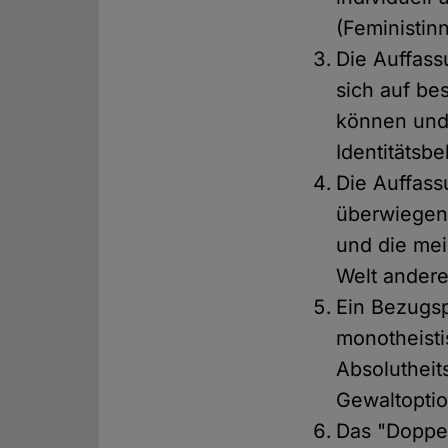
(Feministinn
Die Auffass
sich auf be
können und 
Identitätsb
Die Auffass
überwiegend
und die mei
Welt andere
Ein Bezugsp
monotheisti
Absoluthei
Gewaltopti
Das "Doppel