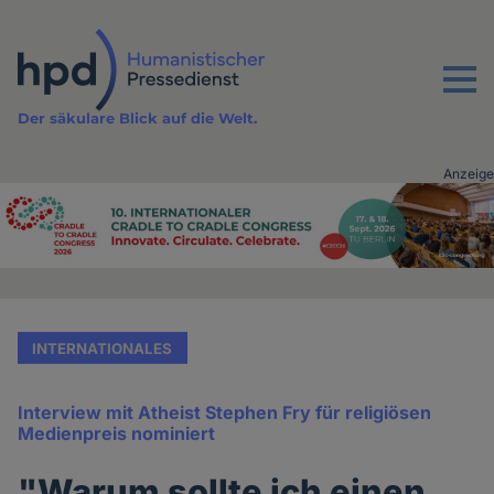
Direkt
zum
Inhalt
Menu
Der säkulare Blick auf die Welt.
Anzeige
Advertising
vor
Inhalt
INTERNATIONALES
Interview mit Atheist Stephen Fry für religiösen
Medienpreis nominiert
"Warum sollte ich einen