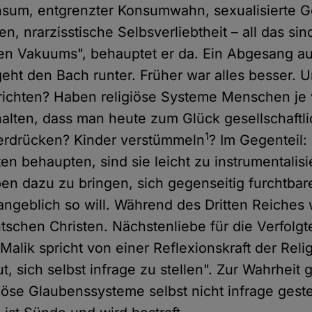
sum, entgrenzter Konsumwahn, sexualisierte G
en, nrarzisstische Selbsverliebtheit – all das s
en Vakuums", behauptet er da. Ein Abgesang au
 geht den Bach runter. Früher war alles besser. 
s richten? Haben religiöse Systeme Menschen je
alten, dass man heute zum Glück gesellschaftli
1
terdrücken? Kinder verstümmeln
? Im Gegenteil:
en behaupten, sind sie leicht zu instrumentalis
n dazu zu bringen, sich gegenseitig furchtbar
angeblich so will. Während des Dritten Reiches
tschen Christen. Nächstenliebe für die Verfolg
alik spricht von einer Reflexionskraft der Reli
t, sich selbst infrage zu stellen". Zur Wahrheit 
giöse Glaubenssysteme selbst nicht infrage gest