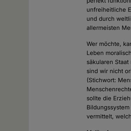
perfekt funktio
unfreiheitliche
und durch weltl
allermeisten Me
Wer möchte, kan
Leben moralisch
säkularen Staat
sind wir nicht o
(Stichwort: Men
Menschenrechte 
sollte die Erzi
Bildungssystem 
vermittelt, wel