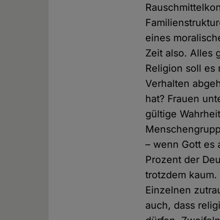
Rauschmittelkon
Familienstruktur
eines moralisch
Zeit also. Alles
Religion soll e
Verhalten abgeh
hat? Frauen un
gültige Wahrheit
Menschengruppe
– wenn Gott es 
Prozent der Deu
trotzdem kaum. M
Einzelnen zutrau
auch, dass reli