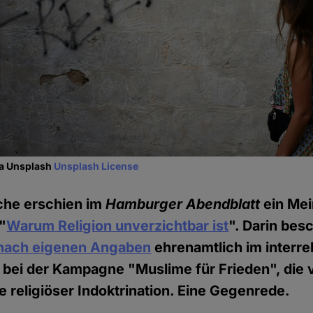
ia Unsplash
Unsplash License
he erschien im
Hamburger Abendblatt
ein Mei
"
Warum Religion unverzichtbar ist
". Darin bes
nach eigenen Angaben
ehrenamtlich im interre
 bei der Kampagne "Muslime für Frieden", die 
e religiöser Indoktrination. Eine Gegenrede.