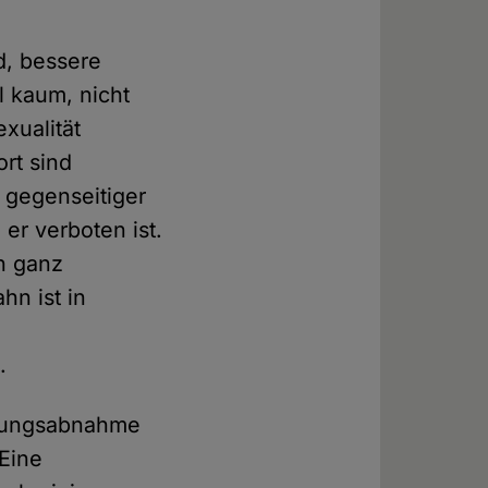
d, bessere
l kaum, nicht
exualität
ort sind
s gegenseitiger
er verboten ist.
h ganz
hn ist in
.
rtungsabnahme
 Eine