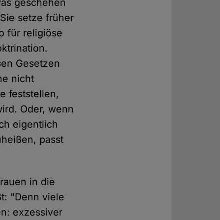
twas geschehen
 Sie setze früher
 für religiöse
ktrination.
ösen Gesetzen
e nicht
 feststellen,
wird. Oder, wenn
ch eigentlich
heißen, passt
rauen in die
t: "Denn viele
en: exzessiver