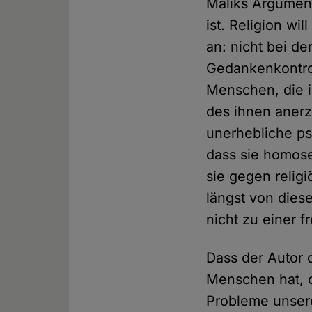
Maliks Argument
ist. Religion wi
an: nicht bei de
Gedankenkontrol
Menschen, die i
des ihnen aner
unerhebliche ps
dass sie homose
sie gegen religi
längst von dies
nicht zu einer f
Dass der Autor 
Menschen hat, o
Probleme unserer