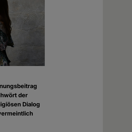
nungsbeitrag
chwört der
ligiösen Dialog
vermeintlich