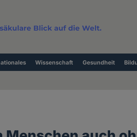
säkulare Blick auf die Welt.
extsuche
nationales
Wissenschaft
Gesundheit
Bild
 Menschen auch oh