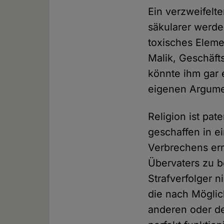
Ein verzweifelt
säkularer werde
toxisches Elemen
Malik, Geschäft
könnte ihm gar e
eigenen Argume
Religion ist pa
geschaffen in e
Verbrechens erm
Übervaters zu b
Strafverfolger n
die nach Möglic
anderen oder de