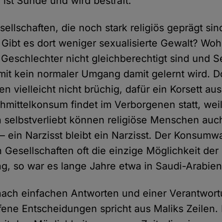
 ist Sünde und wird bestraft.
ellschaften, die noch stark religiös geprägt sin
 Gibt es dort weniger sexualisierte Gewalt? Woh
e Geschlechter nicht gleichberechtigt sind und S
somit kein normaler Umgang damit gelernt wird. D
en vielleicht nicht brüchig, dafür ein Korsett au
hmittelkonsum findet im Verborgenen statt, weil 
h selbstverliebt können religiöse Menschen auc
 ein Narzisst bleibt ein Narzisst. Der Konsumwa
 Gesellschaften oft die einzige Möglichkeit der
ng, so war es lange Jahre etwa in Saudi-Arabien
nach einfachen Antworten und einer Verantwo
ffene Entscheidungen spricht aus Maliks Zeilen.