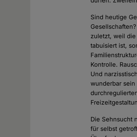
dürfen. Zweifeln
Sind heutige Ges
Gesellschaften?
zuletzt, weil di
tabuisiert ist, 
Familienstruktur
Kontrolle. Rausc
Und narzisstisc
wunderbar sein –
durchregulierten
Freizeitgestaltu
Die Sehnsucht 
für selbst getro