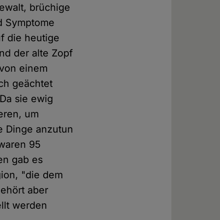
ewalt, brüchige
ind Symptome
f die heutige
Und der alte Zopf
 von einem
ch geächtet
 Da sie ewig
ieren, um
e Dinge anzutun
 waren 95
ten gab es
gion, "die dem
gehört aber
ellt werden