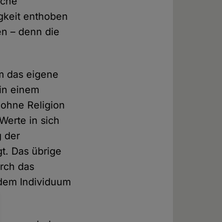
iche
igkeit enthoben
en – denn die
m das eigene
 in einem
 ohne Religion
 Werte in sich
g der
t. Das übrige
urch das
e dem Individuum