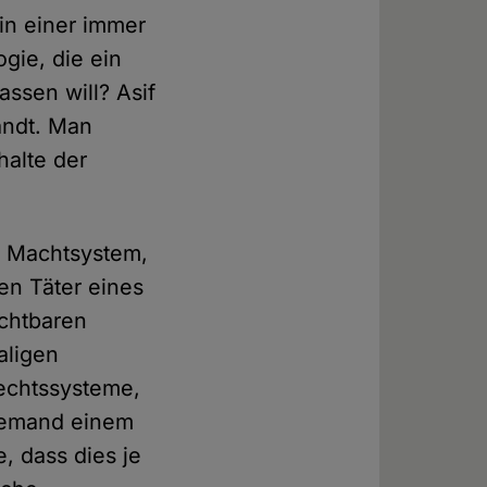
in einer immer
gie, die ein
assen will? Asif
andt. Man
halte der
es Machtsystem,
en Täter eines
ichtbaren
aligen
Rechtssysteme,
niemand einem
, dass dies je