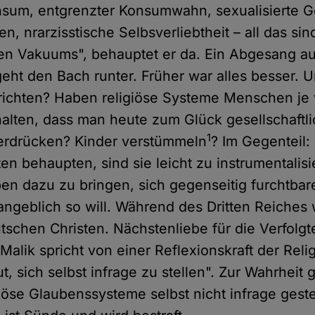
sum, entgrenzter Konsumwahn, sexualisierte G
en, nrarzisstische Selbsverliebtheit – all das s
en Vakuums", behauptet er da. Ein Abgesang au
 geht den Bach runter. Früher war alles besser. 
s richten? Haben religiöse Systeme Menschen je
alten, dass man heute zum Glück gesellschaftli
1
terdrücken? Kinder verstümmeln
? Im Gegenteil:
en behaupten, sind sie leicht zu instrumentalis
n dazu zu bringen, sich gegenseitig furchtbar
angeblich so will. Während des Dritten Reiches
tschen Christen. Nächstenliebe für die Verfolg
alik spricht von einer Reflexionskraft der Reli
t, sich selbst infrage zu stellen". Zur Wahrheit 
giöse Glaubenssysteme selbst nicht infrage gest