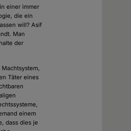
in einer immer
gie, die ein
assen will? Asif
andt. Man
halte der
es Machtsystem,
en Täter eines
ichtbaren
aligen
Rechtssysteme,
niemand einem
, dass dies je