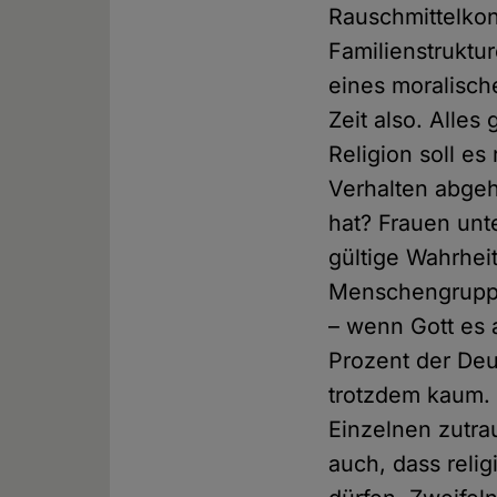
Rauschmittelkon
Familienstruktur
eines moralisch
Zeit also. Alles
Religion soll e
Verhalten abgeh
hat? Frauen un
gültige Wahrheit
Menschengruppe
– wenn Gott es 
Prozent der Deu
trotzdem kaum. M
Einzelnen zutrau
auch, dass reli