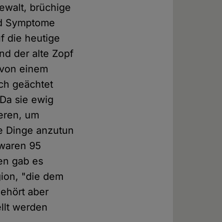
ewalt, brüchige
ind Symptome
f die heutige
Und der alte Zopf
 von einem
ch geächtet
 Da sie ewig
ieren, um
e Dinge anzutun
 waren 95
ten gab es
gion, "die dem
gehört aber
ellt werden