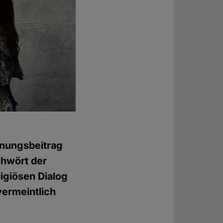
nungsbeitrag
chwört der
ligiösen Dialog
vermeintlich