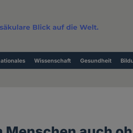
säkulare Blick auf die Welt.
extsuche
nationales
Wissenschaft
Gesundheit
Bild
 Menschen auch oh