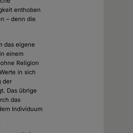
iche
igkeit enthoben
en – denn die
m das eigene
 in einem
 ohne Religion
 Werte in sich
g der
t. Das übrige
urch das
e dem Individuum