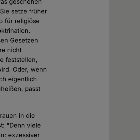
twas geschehen
 Sie setze früher
 für religiöse
ktrination.
ösen Gesetzen
e nicht
 feststellen,
wird. Oder, wenn
ch eigentlich
heißen, passt
rauen in die
t: "Denn viele
en: exzessiver