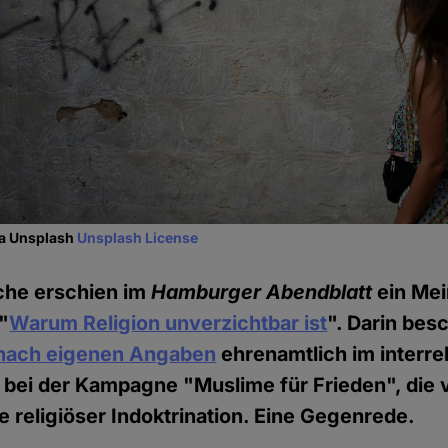
ia Unsplash
Unsplash License
he erschien im
Hamburger Abendblatt
ein Mei
"
Warum Religion unverzichtbar ist
". Darin bes
nach eigenen Angaben
ehrenamtlich im interre
 bei der Kampagne "Muslime für Frieden", die 
e religiöser Indoktrination. Eine Gegenrede.