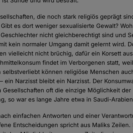
 ist Sünde und wird bestraft.
ellschaften, die noch stark religiös geprägt sin
 Gibt es dort weniger sexualisierte Gewalt? Woh
e Geschlechter nicht gleichberechtigt sind und S
somit kein normaler Umgang damit gelernt wird. D
en vielleicht nicht brüchig, dafür ein Korsett au
hmittelkonsum findet im Verborgenen statt, weil 
h selbstverliebt können religiöse Menschen auc
 ein Narzisst bleibt ein Narzisst. Der Konsumwa
 Gesellschaften oft die einzige Möglichkeit der
ng, so war es lange Jahre etwa in Saudi-Arabien
nach einfachen Antworten und einer Verantwo
ffene Entscheidungen spricht aus Maliks Zeilen.