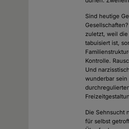
dürfen. Zweifeln
Sind heutige Ges
Gesellschaften?
zuletzt, weil di
tabuisiert ist, 
Familienstruktur
Kontrolle. Rausc
Und narzisstisc
wunderbar sein –
durchregulierten
Freizeitgestaltu
Die Sehnsucht 
für selbst getro