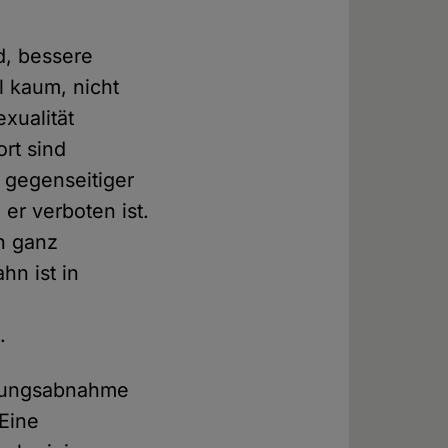
d, bessere
l kaum, nicht
exualität
ort sind
s gegenseitiger
er verboten ist.
h ganz
hn ist in
.
rtungsabnahme
 Eine