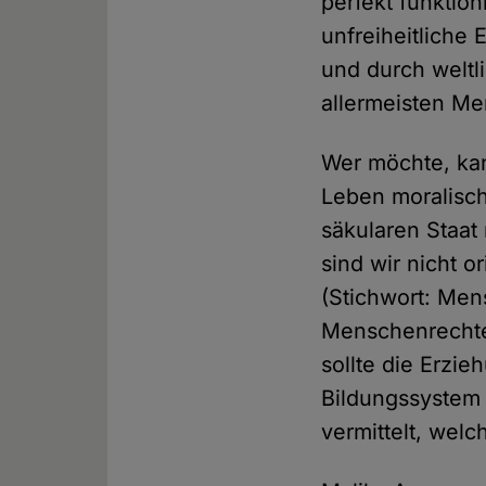
perfekt funktio
unfreiheitliche
und durch weltl
allermeisten Me
Wer möchte, kan
Leben moralisch
säkularen Staat
sind wir nicht o
(Stichwort: Men
Menschenrechte 
sollte die Erzi
Bildungssystem 
vermittelt, wel