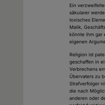
Ein verzweifelt
säkularer werde
toxisches Elemen
Malik, Geschäft
könnte ihm gar e
eigenen Argume
Religion ist pa
geschaffen in e
Verbrechens erm
Übervaters zu b
Strafverfolger n
die nach Möglic
anderen oder de