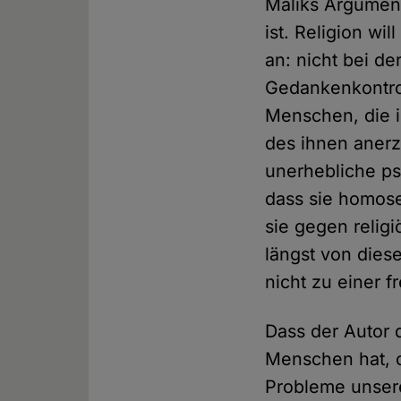
Maliks Argument
ist. Religion wi
an: nicht bei de
Gedankenkontrol
Menschen, die i
des ihnen aner
unerhebliche ps
dass sie homose
sie gegen religi
längst von dies
nicht zu einer f
Dass der Autor 
Menschen hat, o
Probleme unserer