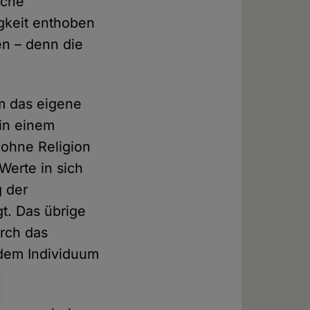
iche
igkeit enthoben
en – denn die
m das eigene
 in einem
 ohne Religion
 Werte in sich
g der
t. Das übrige
urch das
e dem Individuum