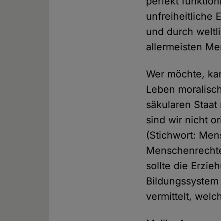
perfekt funktio
unfreiheitliche
und durch weltl
allermeisten Me
Wer möchte, kan
Leben moralisch
säkularen Staat
sind wir nicht o
(Stichwort: Men
Menschenrechte 
sollte die Erzi
Bildungssystem 
vermittelt, wel