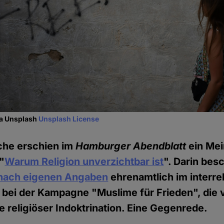
ia Unsplash
Unsplash License
he erschien im
Hamburger Abendblatt
ein Mei
"
Warum Religion unverzichtbar ist
". Darin bes
nach eigenen Angaben
ehrenamtlich im interre
 bei der Kampagne "Muslime für Frieden", die 
e religiöser Indoktrination. Eine Gegenrede.