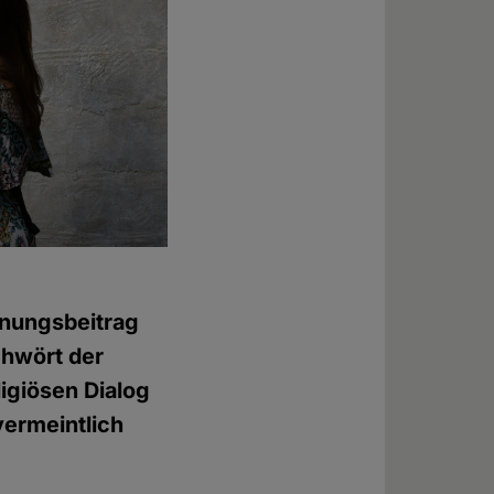
nungsbeitrag
chwört der
ligiösen Dialog
vermeintlich