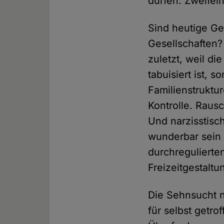
dürfen. Zweifeln
Sind heutige Ges
Gesellschaften?
zuletzt, weil di
tabuisiert ist, 
Familienstruktur
Kontrolle. Rausc
Und narzisstisc
wunderbar sein –
durchregulierten
Freizeitgestaltu
Die Sehnsucht 
für selbst getro