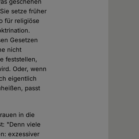
twas geschehen
 Sie setze früher
 für religiöse
ktrination.
ösen Gesetzen
e nicht
 feststellen,
wird. Oder, wenn
ch eigentlich
heißen, passt
rauen in die
t: "Denn viele
en: exzessiver