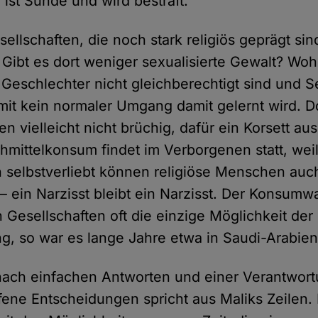
 ist Sünde und wird bestraft.
ellschaften, die noch stark religiös geprägt sin
 Gibt es dort weniger sexualisierte Gewalt? Woh
e Geschlechter nicht gleichberechtigt sind und S
somit kein normaler Umgang damit gelernt wird. D
en vielleicht nicht brüchig, dafür ein Korsett au
hmittelkonsum findet im Verborgenen statt, weil 
h selbstverliebt können religiöse Menschen auc
 ein Narzisst bleibt ein Narzisst. Der Konsumwa
 Gesellschaften oft die einzige Möglichkeit der
ng, so war es lange Jahre etwa in Saudi-Arabien
nach einfachen Antworten und einer Verantwo
ffene Entscheidungen spricht aus Maliks Zeilen.