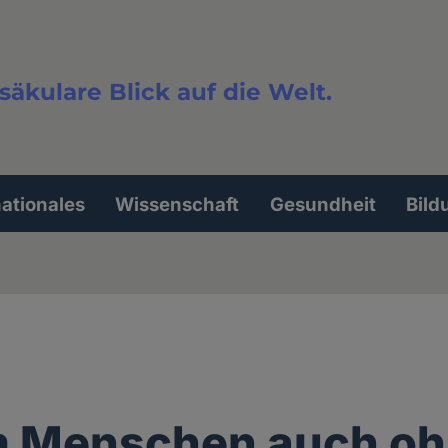
säkulare Blick auf die Welt.
extsuche
nationales
Wissenschaft
Gesundheit
Bild
 Menschen auch oh