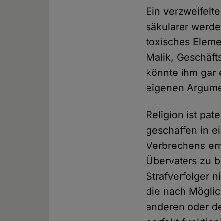
Ein verzweifelt
säkularer werde
toxisches Elemen
Malik, Geschäft
könnte ihm gar e
eigenen Argume
Religion ist pa
geschaffen in e
Verbrechens erm
Übervaters zu b
Strafverfolger n
die nach Möglic
anderen oder de