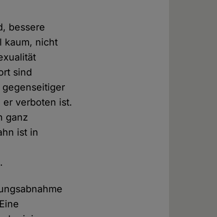
d, bessere
l kaum, nicht
exualität
ort sind
s gegenseitiger
er verboten ist.
h ganz
hn ist in
.
rtungsabnahme
 Eine