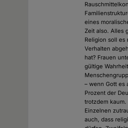
Rauschmittelkon
Familienstruktur
eines moralisch
Zeit also. Alles
Religion soll e
Verhalten abgeh
hat? Frauen un
gültige Wahrheit
Menschengruppe
– wenn Gott es 
Prozent der Deu
trotzdem kaum. M
Einzelnen zutrau
auch, dass reli