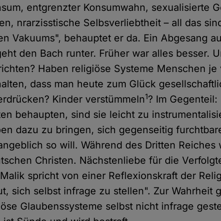
sum, entgrenzter Konsumwahn, sexualisierte G
en, nrarzisstische Selbsverliebtheit – all das s
en Vakuums", behauptet er da. Ein Abgesang au
 geht den Bach runter. Früher war alles besser. 
s richten? Haben religiöse Systeme Menschen je
alten, dass man heute zum Glück gesellschaftli
1
terdrücken? Kinder verstümmeln
? Im Gegenteil:
en behaupten, sind sie leicht zu instrumentalis
n dazu zu bringen, sich gegenseitig furchtbar
angeblich so will. Während des Dritten Reiches
tschen Christen. Nächstenliebe für die Verfolg
alik spricht von einer Reflexionskraft der Reli
t, sich selbst infrage zu stellen". Zur Wahrheit 
giöse Glaubenssysteme selbst nicht infrage gest