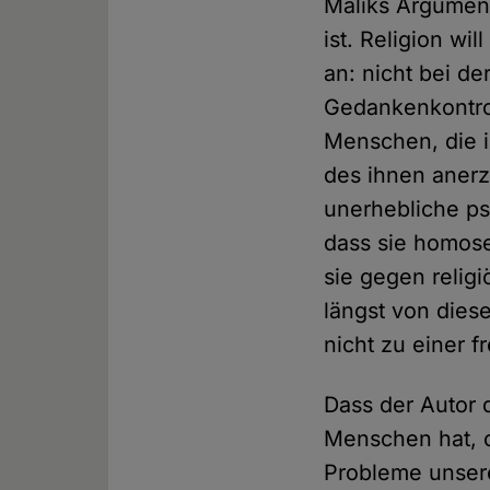
Maliks Argument
ist. Religion wi
an: nicht bei de
Gedankenkontrol
Menschen, die i
des ihnen aner
unerhebliche ps
dass sie homose
sie gegen religi
längst von dies
nicht zu einer f
Dass der Autor 
Menschen hat, o
Probleme unserer