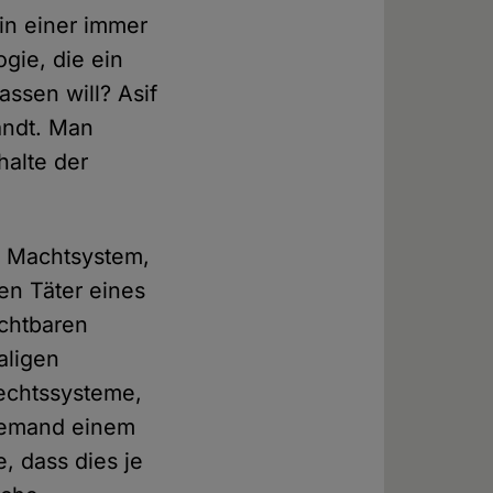
in einer immer
gie, die ein
assen will? Asif
andt. Man
halte der
es Machtsystem,
en Täter eines
ichtbaren
aligen
Rechtssysteme,
niemand einem
, dass dies je