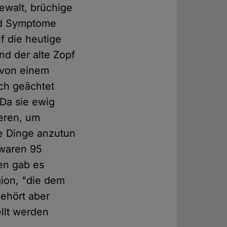
ewalt, brüchige
ind Symptome
f die heutige
Und der alte Zopf
 von einem
ch geächtet
 Da sie ewig
ieren, um
e Dinge anzutun
 waren 95
ten gab es
gion, "die dem
gehört aber
ellt werden