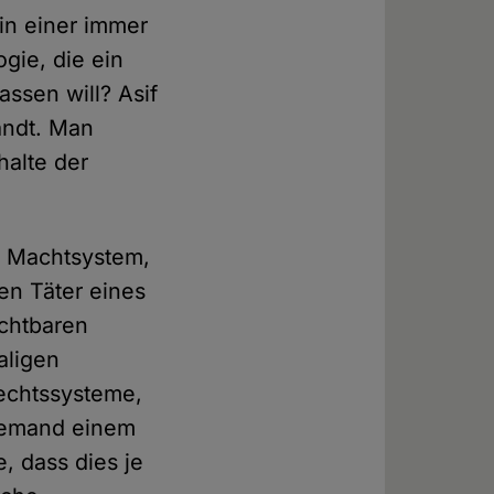
in einer immer
gie, die ein
assen will? Asif
andt. Man
halte der
es Machtsystem,
en Täter eines
ichtbaren
aligen
Rechtssysteme,
niemand einem
, dass dies je