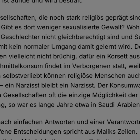
 ist Sünde und wird bestraft.
ellschaften, die noch stark religiös geprägt sin
 Gibt es dort weniger sexualisierte Gewalt? Woh
e Geschlechter nicht gleichberechtigt sind und S
somit kein normaler Umgang damit gelernt wird. D
en vielleicht nicht brüchig, dafür ein Korsett au
hmittelkonsum findet im Verborgenen statt, weil 
h selbstverliebt können religiöse Menschen auc
 ein Narzisst bleibt ein Narzisst. Der Konsumwa
 Gesellschaften oft die einzige Möglichkeit der
ng, so war es lange Jahre etwa in Saudi-Arabien
nach einfachen Antworten und einer Verantwo
ffene Entscheidungen spricht aus Maliks Zeilen.