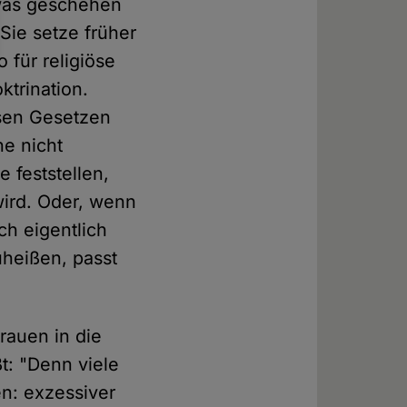
twas geschehen
 Sie setze früher
 für religiöse
ktrination.
ösen Gesetzen
e nicht
 feststellen,
wird. Oder, wenn
ch eigentlich
heißen, passt
rauen in die
t: "Denn viele
en: exzessiver