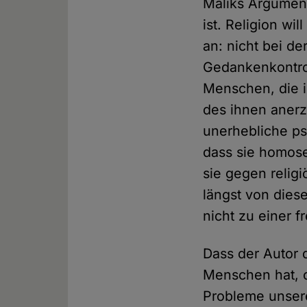
Maliks Argument
ist. Religion wi
an: nicht bei de
Gedankenkontrol
Menschen, die i
des ihnen aner
unerhebliche ps
dass sie homose
sie gegen religi
längst von dies
nicht zu einer f
Dass der Autor 
Menschen hat, o
Probleme unserer