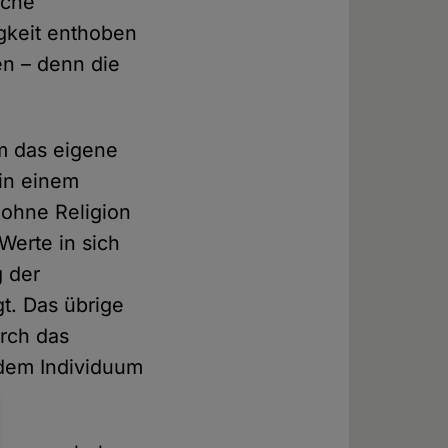
iche
igkeit enthoben
en – denn die
m das eigene
 in einem
 ohne Religion
 Werte in sich
g der
t. Das übrige
urch das
e dem Individuum