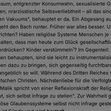
sum, entgrenzter Konsumwahn, sexualisierte G
en, nrarzisstische Selbsverliebtheit – all das s
en Vakuums", behauptet er da. Ein Abgesang au
 geht den Bach runter. Früher war alles besser. 
s richten? Haben religiöse Systeme Menschen je
alten, dass man heute zum Glück gesellschaftli
1
terdrücken? Kinder verstümmeln
? Im Gegenteil:
en behaupten, sind sie leicht zu instrumentalis
n dazu zu bringen, sich gegenseitig furchtbar
angeblich so will. Während des Dritten Reiches
tschen Christen. Nächstenliebe für die Verfolg
alik spricht von einer Reflexionskraft der Reli
t, sich selbst infrage zu stellen". Zur Wahrheit 
giöse Glaubenssysteme selbst nicht infrage gest