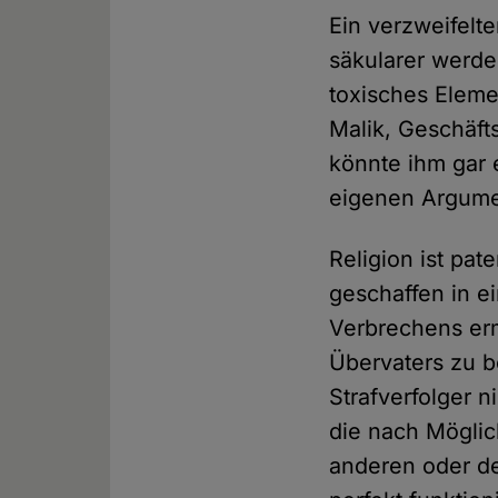
Ein verzweifelt
säkularer werde
toxisches Elemen
Malik, Geschäft
könnte ihm gar e
eigenen Argume
Religion ist pa
geschaffen in e
Verbrechens erm
Übervaters zu b
Strafverfolger n
die nach Möglic
anderen oder de