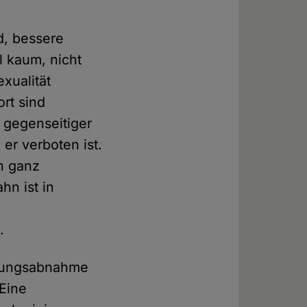
d, bessere
l kaum, nicht
exualität
ort sind
s gegenseitiger
er verboten ist.
h ganz
hn ist in
.
rtungsabnahme
 Eine