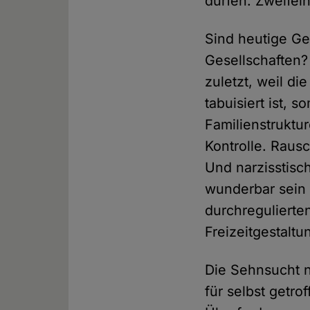
dürfen. Zweifeln
Sind heutige Ges
Gesellschaften?
zuletzt, weil di
tabuisiert ist, 
Familienstruktur
Kontrolle. Rausc
Und narzisstisc
wunderbar sein –
durchregulierten
Freizeitgestaltu
Die Sehnsucht 
für selbst getro