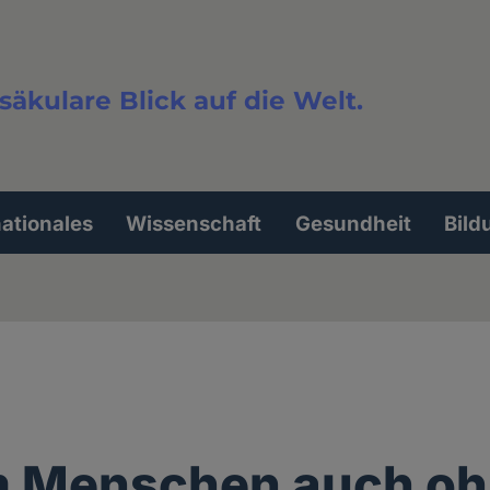
säkulare Blick auf die Welt.
extsuche
nationales
Wissenschaft
Gesundheit
Bild
 Menschen auch oh