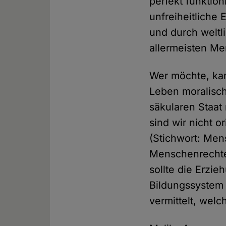
perfekt funktio
unfreiheitliche
und durch weltl
allermeisten Me
Wer möchte, kan
Leben moralisch
säkularen Staat
sind wir nicht o
(Stichwort: Men
Menschenrechte 
sollte die Erzi
Bildungssystem 
vermittelt, wel