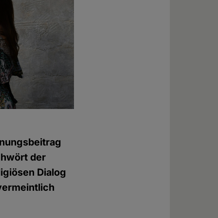
nungsbeitrag
chwört der
ligiösen Dialog
vermeintlich