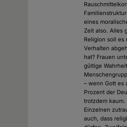
Rauschmittelkon
Familienstruktur
eines moralisch
Zeit also. Alles
Religion soll e
Verhalten abgeh
hat? Frauen un
gültige Wahrheit
Menschengruppe
– wenn Gott es 
Prozent der Deu
trotzdem kaum. M
Einzelnen zutrau
auch, dass reli