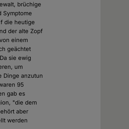
ewalt, brüchige
ind Symptome
f die heutige
Und der alte Zopf
 von einem
ch geächtet
 Da sie ewig
ieren, um
e Dinge anzutun
 waren 95
ten gab es
gion, "die dem
gehört aber
ellt werden