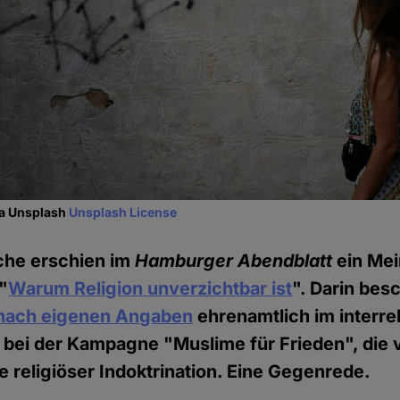
ia Unsplash
Unsplash License
he erschien im
Hamburger Abendblatt
ein Mei
"
Warum Religion unverzichtbar ist
". Darin bes
nach eigenen Angaben
ehrenamtlich im interre
 bei der Kampagne "Muslime für Frieden", die 
e religiöser Indoktrination. Eine Gegenrede.