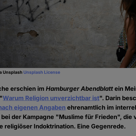
ia Unsplash
Unsplash License
he erschien im
Hamburger Abendblatt
ein Mei
"
Warum Religion unverzichtbar ist
". Darin bes
nach eigenen Angaben
ehrenamtlich im interre
 bei der Kampagne "Muslime für Frieden", die 
e religiöser Indoktrination. Eine Gegenrede.