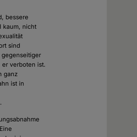
d, bessere
l kaum, nicht
exualität
ort sind
s gegenseitiger
er verboten ist.
h ganz
hn ist in
.
rtungsabnahme
 Eine