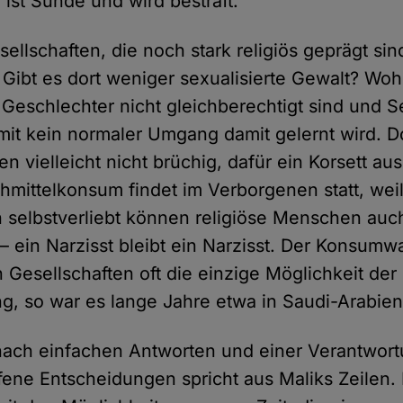
 ist Sünde und wird bestraft.
ellschaften, die noch stark religiös geprägt sin
 Gibt es dort weniger sexualisierte Gewalt? Woh
e Geschlechter nicht gleichberechtigt sind und S
somit kein normaler Umgang damit gelernt wird. D
en vielleicht nicht brüchig, dafür ein Korsett au
hmittelkonsum findet im Verborgenen statt, weil 
h selbstverliebt können religiöse Menschen auc
 ein Narzisst bleibt ein Narzisst. Der Konsumwa
 Gesellschaften oft die einzige Möglichkeit der
ng, so war es lange Jahre etwa in Saudi-Arabien
nach einfachen Antworten und einer Verantwo
ffene Entscheidungen spricht aus Maliks Zeilen.