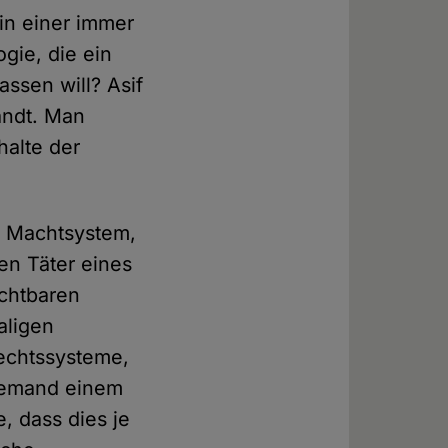
in einer immer
gie, die ein
assen will? Asif
andt. Man
halte der
es Machtsystem,
en Täter eines
ichtbaren
aligen
Rechtssysteme,
niemand einem
, dass dies je