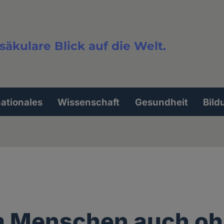
säkulare Blick auf die Welt.
extsuche
nationales
Wissenschaft
Gesundheit
Bild
 Menschen auch oh