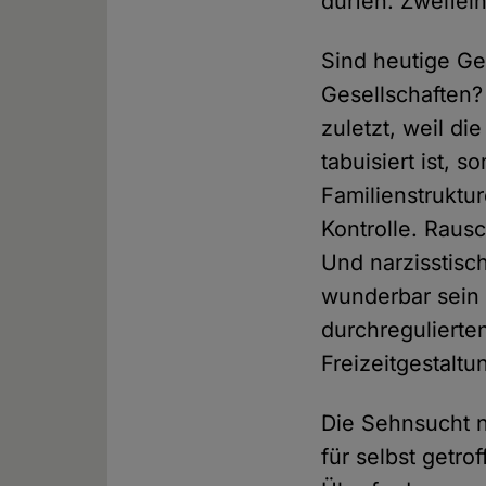
dürfen. Zweifeln
Sind heutige Ges
Gesellschaften?
zuletzt, weil di
tabuisiert ist, 
Familienstruktur
Kontrolle. Rausc
Und narzisstisc
wunderbar sein –
durchregulierten
Freizeitgestaltu
Die Sehnsucht 
für selbst getro