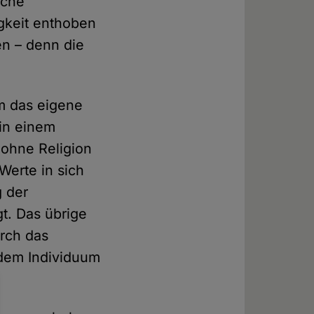
iche
igkeit enthoben
en – denn die
m das eigene
 in einem
 ohne Religion
 Werte in sich
g der
t. Das übrige
urch das
e dem Individuum