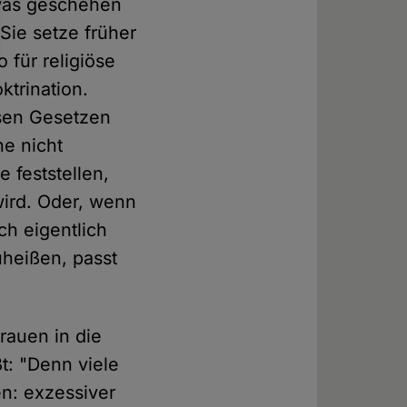
twas geschehen
 Sie setze früher
 für religiöse
ktrination.
ösen Gesetzen
e nicht
 feststellen,
wird. Oder, wenn
ch eigentlich
heißen, passt
rauen in die
t: "Denn viele
en: exzessiver