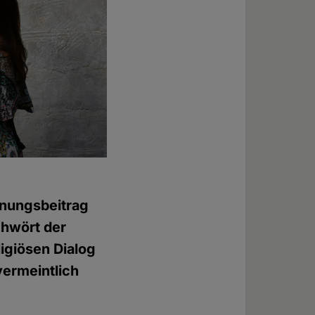
nungsbeitrag
chwört der
ligiösen Dialog
vermeintlich