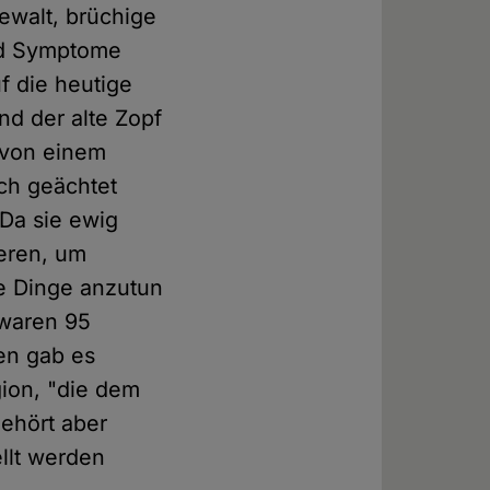
ewalt, brüchige
ind Symptome
f die heutige
Und der alte Zopf
 von einem
ch geächtet
 Da sie ewig
ieren, um
e Dinge anzutun
 waren 95
ten gab es
gion, "die dem
gehört aber
ellt werden