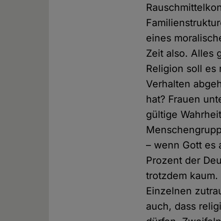
Rauschmittelkon
Familienstruktur
eines moralisch
Zeit also. Alles
Religion soll e
Verhalten abgeh
hat? Frauen un
gültige Wahrheit
Menschengruppe
– wenn Gott es 
Prozent der Deu
trotzdem kaum. M
Einzelnen zutrau
auch, dass reli