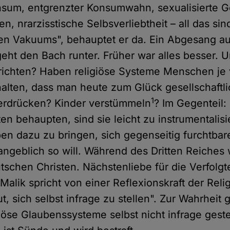
sum, entgrenzter Konsumwahn, sexualisierte G
en, nrarzisstische Selbsverliebtheit – all das s
en Vakuums", behauptet er da. Ein Abgesang au
 geht den Bach runter. Früher war alles besser. 
s richten? Haben religiöse Systeme Menschen je
alten, dass man heute zum Glück gesellschaftli
1
terdrücken? Kinder verstümmeln
? Im Gegenteil:
en behaupten, sind sie leicht zu instrumentalis
n dazu zu bringen, sich gegenseitig furchtbar
angeblich so will. Während des Dritten Reiches
tschen Christen. Nächstenliebe für die Verfolg
alik spricht von einer Reflexionskraft der Reli
t, sich selbst infrage zu stellen". Zur Wahrheit 
giöse Glaubenssysteme selbst nicht infrage gest