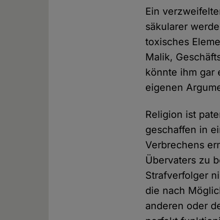
Ein verzweifelt
säkularer werde
toxisches Elemen
Malik, Geschäft
könnte ihm gar e
eigenen Argume
Religion ist pa
geschaffen in e
Verbrechens erm
Übervaters zu b
Strafverfolger n
die nach Möglic
anderen oder de