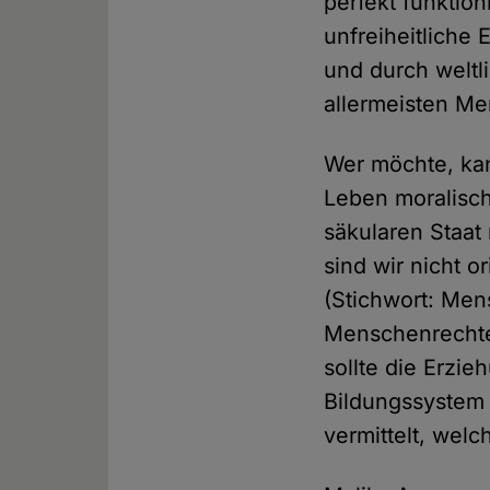
perfekt funktio
unfreiheitliche
und durch weltl
allermeisten Me
Wer möchte, kan
Leben moralisch
säkularen Staat
sind wir nicht o
(Stichwort: Men
Menschenrechte 
sollte die Erzi
Bildungssystem 
vermittelt, wel