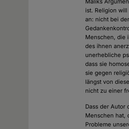
Maliks Argument
ist. Religion wi
an: nicht bei de
Gedankenkontrol
Menschen, die i
des ihnen aner
unerhebliche ps
dass sie homose
sie gegen religi
längst von dies
nicht zu einer f
Dass der Autor 
Menschen hat, o
Probleme unserer