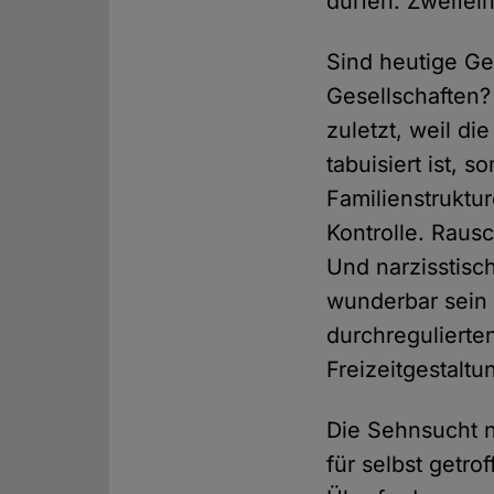
dürfen. Zweifeln
Sind heutige Ges
Gesellschaften?
zuletzt, weil di
tabuisiert ist, 
Familienstruktur
Kontrolle. Rausc
Und narzisstisc
wunderbar sein –
durchregulierten
Freizeitgestaltu
Die Sehnsucht 
für selbst getro