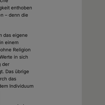
iche
igkeit enthoben
en – denn die
m das eigene
 in einem
 ohne Religion
 Werte in sich
g der
t. Das übrige
urch das
e dem Individuum