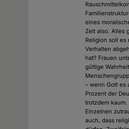
Rauschmittelkon
Familienstruktur
eines moralisch
Zeit also. Alles
Religion soll e
Verhalten abgeh
hat? Frauen un
gültige Wahrheit
Menschengruppe
– wenn Gott es 
Prozent der Deu
trotzdem kaum. M
Einzelnen zutrau
auch, dass reli