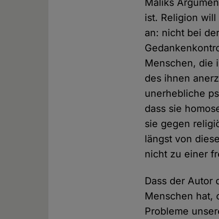
Maliks Argument
ist. Religion wi
an: nicht bei de
Gedankenkontrol
Menschen, die i
des ihnen aner
unerhebliche ps
dass sie homose
sie gegen religi
längst von dies
nicht zu einer f
Dass der Autor 
Menschen hat, o
Probleme unserer