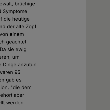
ewalt, brüchige
ind Symptome
f die heutige
Und der alte Zopf
 von einem
ch geächtet
 Da sie ewig
ieren, um
e Dinge anzutun
 waren 95
ten gab es
gion, "die dem
gehört aber
ellt werden