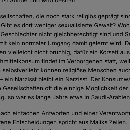
 ist Sünde und wird bestraft.
ellschaften, die noch stark religiös geprägt sin
 Gibt es dort weniger sexualisierte Gewalt? Woh
e Geschlechter nicht gleichberechtigt sind und S
somit kein normaler Umgang damit gelernt wird. D
en vielleicht nicht brüchig, dafür ein Korsett au
hmittelkonsum findet im Verborgenen statt, weil 
h selbstverliebt können religiöse Menschen auc
 ein Narzisst bleibt ein Narzisst. Der Konsumwa
 Gesellschaften oft die einzige Möglichkeit der
ng, so war es lange Jahre etwa in Saudi-Arabien
nach einfachen Antworten und einer Verantwo
ffene Entscheidungen spricht aus Maliks Zeilen.