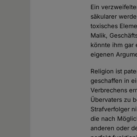
Ein verzweifelt
säkularer werde
toxisches Elemen
Malik, Geschäft
könnte ihm gar e
eigenen Argume
Religion ist pa
geschaffen in e
Verbrechens erm
Übervaters zu b
Strafverfolger n
die nach Möglic
anderen oder de