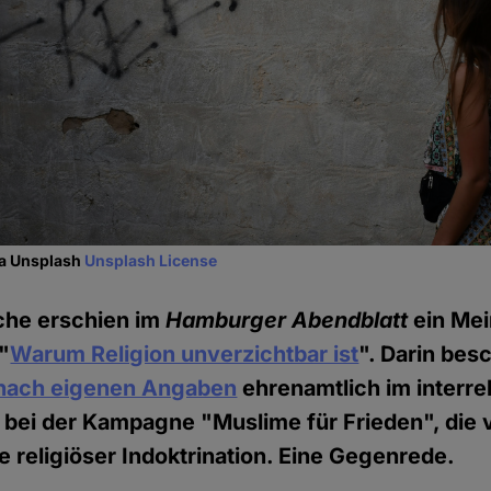
ia Unsplash
Unsplash License
he erschien im
Hamburger Abendblatt
ein Mei
"
Warum Religion unverzichtbar ist
". Darin bes
nach eigenen Angaben
ehrenamtlich im interre
 bei der Kampagne "Muslime für Frieden", die 
e religiöser Indoktrination. Eine Gegenrede.