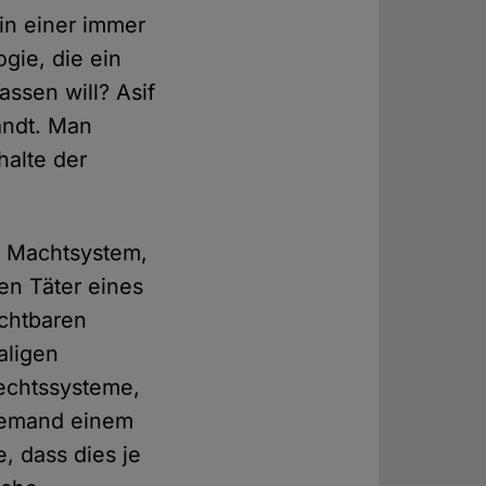
in einer immer
gie, die ein
assen will? Asif
andt. Man
halte der
es Machtsystem,
en Täter eines
ichtbaren
aligen
Rechtssysteme,
niemand einem
, dass dies je