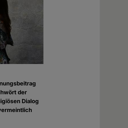
nungsbeitrag
chwört der
ligiösen Dialog
vermeintlich