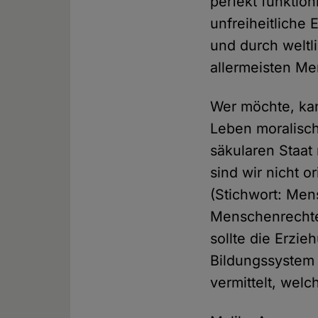
perfekt funktio
unfreiheitliche
und durch weltl
allermeisten Me
Wer möchte, kan
Leben moralisch
säkularen Staat
sind wir nicht o
(Stichwort: Men
Menschenrechte 
sollte die Erzi
Bildungssystem 
vermittelt, wel