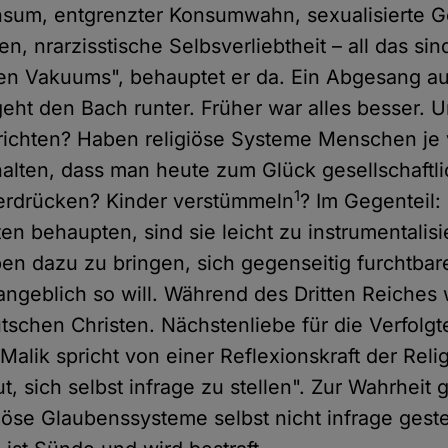
sum, entgrenzter Konsumwahn, sexualisierte G
en, nrarzisstische Selbsverliebtheit – all das s
en Vakuums", behauptet er da. Ein Abgesang au
 geht den Bach runter. Früher war alles besser. 
s richten? Haben religiöse Systeme Menschen je
alten, dass man heute zum Glück gesellschaftli
1
terdrücken? Kinder verstümmeln
? Im Gegenteil:
en behaupten, sind sie leicht zu instrumentalis
n dazu zu bringen, sich gegenseitig furchtbar
angeblich so will. Während des Dritten Reiches
tschen Christen. Nächstenliebe für die Verfolg
alik spricht von einer Reflexionskraft der Reli
t, sich selbst infrage zu stellen". Zur Wahrheit 
giöse Glaubenssysteme selbst nicht infrage gest