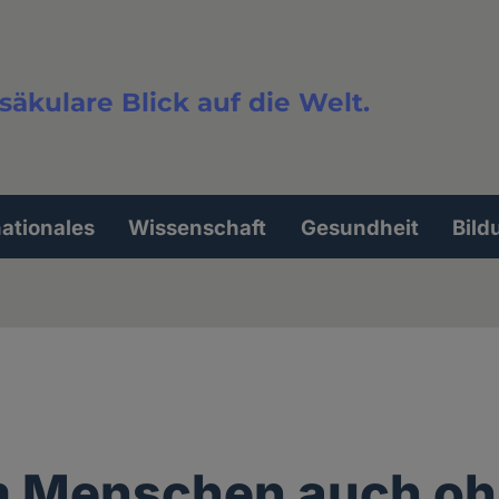
säkulare Blick auf die Welt.
extsuche
nationales
Wissenschaft
Gesundheit
Bild
 Menschen auch oh