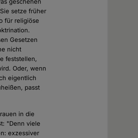
twas geschehen
 Sie setze früher
 für religiöse
ktrination.
ösen Gesetzen
e nicht
 feststellen,
wird. Oder, wenn
ch eigentlich
heißen, passt
rauen in die
t: "Denn viele
en: exzessiver