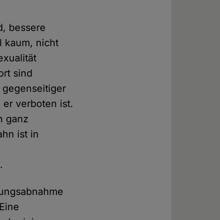
d, bessere
l kaum, nicht
exualität
ort sind
s gegenseitiger
er verboten ist.
h ganz
hn ist in
.
rtungsabnahme
 Eine