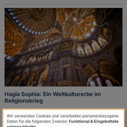
Hagia Sophia: Ein Weltkulturerbe im
Religionskrieg
Die Hagia Sophia ist nicht nur ein byzantinischer
Wir verwenden Cookies und verarbeiten personenbezogene
Prachtbau, sondern auch ein Symbol für religiöse
Verwendung
Daten für die folgenden Zwecke:
Funktional & Eingebettete
Machtkämpfe. Jetzt wurden zwei russische Touristen
externe Inhalte
.