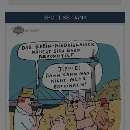
Externer
SPOTT SEI DANK
Link
zu:
https://spottseidank.de