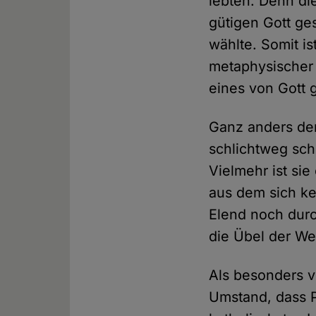
lebten. Denn di
gütigen Gott ge
wählte. Somit is
metaphysischer 
eines von Gott
Ganz anders der 
schlichtweg sch
Vielmehr ist sie
aus dem sich ke
Elend noch durch
die Übel der Wel
Als besonders v
Umstand, dass P