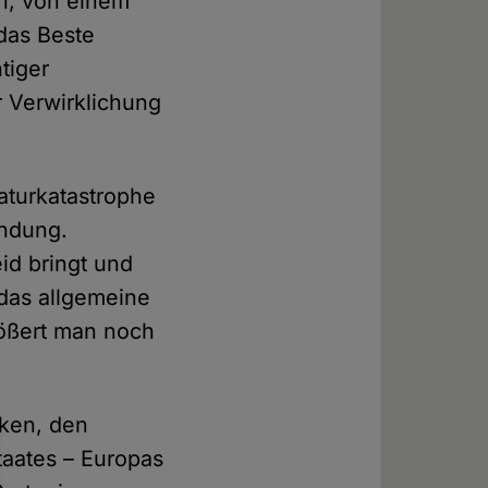
ph, von einem
 das Beste
tiger
 Verwirklichung
Naturkatastrophe
endung.
eid bringt und
 das allgemeine
größert man noch
iken, den
taates – Europas