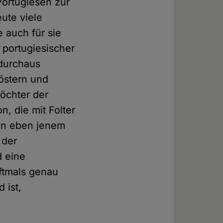
Portugiesen zur
ute viele
 auch für sie
t portugiesischer
 durchaus
löstern und
Töchter der
, die mit Folter
 an eben jenem
 der
d eine
oftmals genau
 ist,