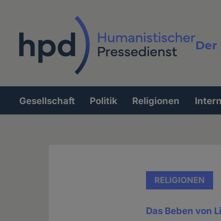
Direkt
zum
Inhalt
Der 
Vollt
Gesellschaft
Politik
Religionen
Inter
Hauptnavigation
RELIGIONEN
Das Beben von L