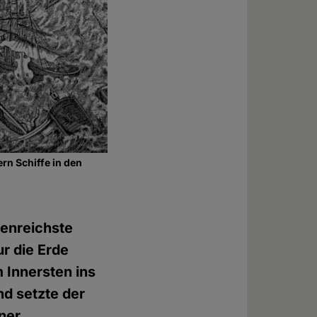
rn Schiffe in den
genreichste
ur die Erde
m Innersten ins
nd setzte der
ner