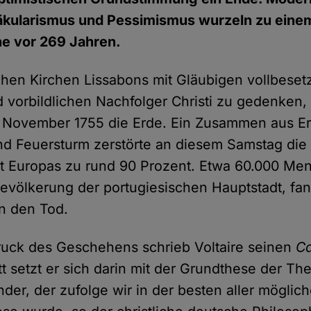
kularismus und Pessimismus wurzeln zu einem 
he vor 269 Jahren.
schen Kirchen Lissabons mit Gläubigen vollbeset
d vorbildlichen Nachfolger Christi zu gedenken
. November 1755 die Erde. Ein Zusammen aus Er
d Feuersturm zerstörte an diesem Samstag die 
dt Europas zu rund 90 Prozent. Etwa 60.000 Me
 Bevölkerung der portugiesischen Hauptstadt, fa
n den Tod.
ruck des Geschehens schrieb Voltaire seinen
C
 setzt er sich darin mit der Grundthese der Th
nder, der zufolge wir in der besten aller möglic