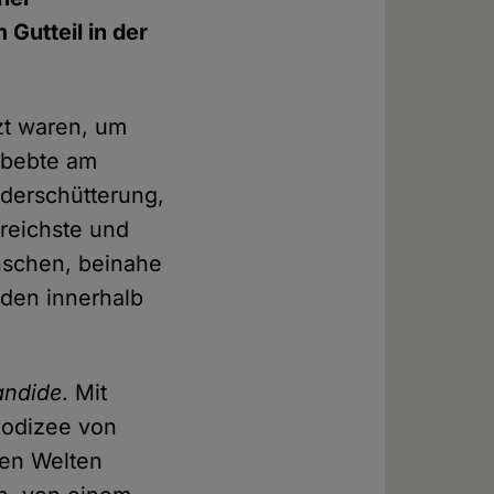
Gutteil in der
zt waren, um
, bebte am
derschütterung,
reichste und
nschen, beinahe
nden innerhalb
andide
. Mit
eodizee von
hen Welten