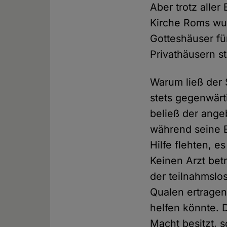
Aber trotz all
Kirche Roms wur
Gotteshäuser für
Privathäusern s
Warum ließ der 
stets gegenwärt
beließ der ange
während seine E
Hilfe flehten, 
Keinen Arzt bet
der teilnahmslos
Qualen ertragen
helfen könnte. D
Macht besitzt, s