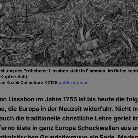
ellung des Erdbebens: Lissabon steht in Flammen, im Hafen kente
(Kupferstich)
Jan Kozak Collection: KZ128
public domain
n Lissabon im Jahre 1755 ist bis heute die fol
e, die Europa in der Neuzeit widerfuhr. Nicht n
uch die traditionelle christliche Lehre geriet i
erno löste in ganz Europa Schockwellen aus u
ptimistischen Grundstimmung ein Ende. Moder