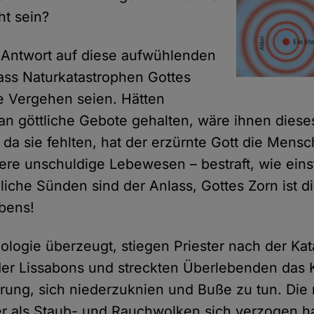
ht sein?
le Antwort auf diese aufwühlenden
dass Naturkatastrophen Gottes
re Vergehen seien. Hätten
n göttliche Gebote gehalten, wäre ihnen dieses
 da sie fehlten, hat der erzürnte Gott die Mens
ere unschuldige Lebewesen – bestraft, wie eins
hliche Sünden sind der Anlass, Gottes Zorn ist d
bens!
eologie überzeugt, stiegen Priester nach der Ka
der Lissabons und streckten Überlebenden das
erung, sich niederzuknien und Buße zu tun. Die
r als Staub- und Rauchwolken sich verzogen ha