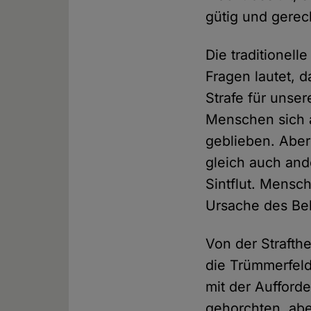
gütig und gerec
Die traditionel
Fragen lautet, 
Strafe für unse
Menschen sich a
geblieben. Aber
gleich auch and
Sintflut. Mensc
Ursache des Be
Von der Strafth
die Trümmerfel
mit der Aufford
gehorchten, abe