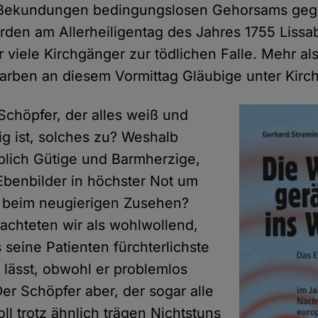
er Bekundungen bedingungslosen Gehorsams ge
den am Allerheiligentag des Jahres 1755 Lissa
 viele Kirchgänger zur tödlichen Falle. Mehr als
tarben an diesem Vormittag Gläubige unter Kir
Schöpfer, der alles weiß und
ig ist, solches zu? Weshalb
blich Gütige und Barmherzige,
benbilder in höchster Not um
es beim neugierigen Zusehen?
rachteten wir als wohlwollend,
 seine Patienten fürchterlichste
 lässt, obwohl er problemlos
er Schöpfer aber, der sogar alle
oll trotz ähnlich trägen Nichtstuns