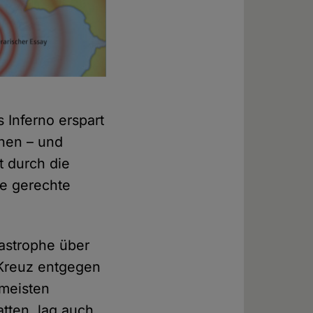
 Inferno erspart
chen – und
t durch die
ie gerechte
tastrophe über
 Kreuz entgegen
 meisten
tten, lag auch