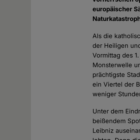
europäischer Sä
Naturkatastrop
Als die katholi
der Heiligen un
Vormittag des 1
Monsterwelle un
prächtigste Sta
ein Viertel der
weniger Stunde
Unter dem Eind
beißendem Spott
Leibniz auseina