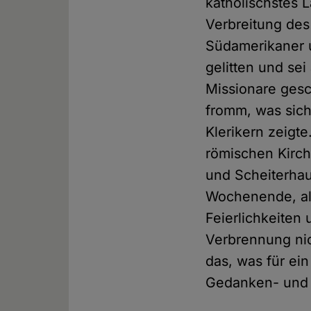
katholischstes L
Verbreitung des
Südamerikaner u
gelitten und sei
Missionare ges
fromm, was sich
Klerikern zeigt
römischen Kirch
und Scheiterhau
Wochenende, als
Feierlichkeiten
Verbrennung nic
das, was für ei
Gedanken- und R