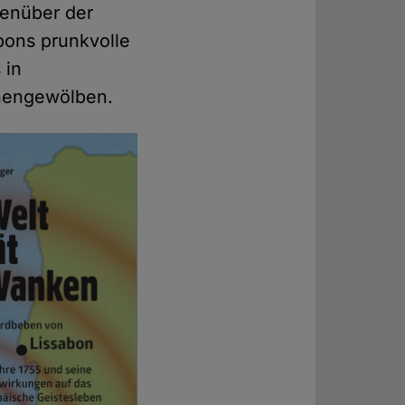
genüber der
bons prunkvolle
 in
chengewölben.