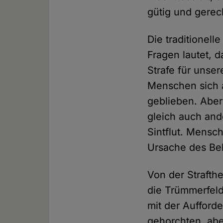
gütig und gerec
Die traditionel
Fragen lautet, 
Strafe für unse
Menschen sich a
geblieben. Aber
gleich auch and
Sintflut. Mensc
Ursache des Be
Von der Strafth
die Trümmerfel
mit der Aufford
gehorchten, abe