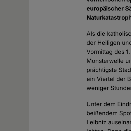
europäischer Sä
Naturkatastrop
Als die katholi
der Heiligen un
Vormittag des 1
Monsterwelle un
prächtigste Sta
ein Viertel der
weniger Stunde
Unter dem Eind
beißendem Spott
Leibniz auseina