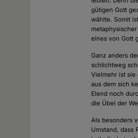
lebten. Denn di
gütigen Gott ge
wählte. Somit is
metaphysischer 
eines von Gott
Ganz anders der 
schlichtweg sch
Vielmehr ist sie
aus dem sich ke
Elend noch durch
die Übel der Wel
Als besonders v
Umstand, dass P