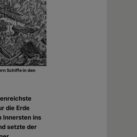
rn Schiffe in den
genreichste
ur die Erde
m Innersten ins
nd setzte der
ner