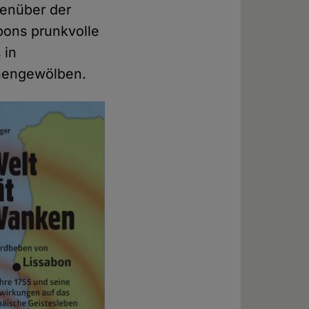
genüber der
bons prunkvolle
 in
chengewölben.