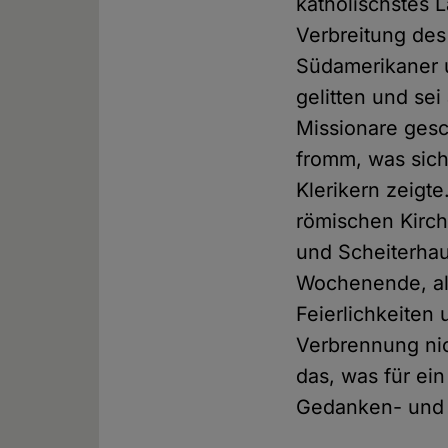
katholischstes L
Verbreitung des
Südamerikaner u
gelitten und sei
Missionare ges
fromm, was sich
Klerikern zeigt
römischen Kirch
und Scheiterhau
Wochenende, als
Feierlichkeiten
Verbrennung nic
das, was für ei
Gedanken- und R