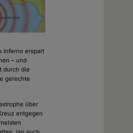
 Inferno erspart
chen – und
t durch die
ie gerechte
tastrophe über
 Kreuz entgegen
 meisten
tten, lag auch