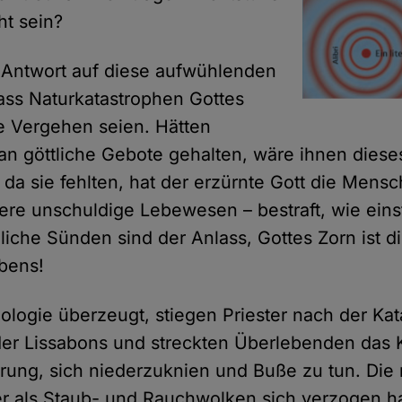
ht sein?
le Antwort auf diese aufwühlenden
dass Naturkatastrophen Gottes
re Vergehen seien. Hätten
n göttliche Gebote gehalten, wäre ihnen dieses
 da sie fehlten, hat der erzürnte Gott die Mens
ere unschuldige Lebewesen – bestraft, wie eins
hliche Sünden sind der Anlass, Gottes Zorn ist d
bens!
eologie überzeugt, stiegen Priester nach der Ka
der Lissabons und streckten Überlebenden das
erung, sich niederzuknien und Buße zu tun. Die
r als Staub- und Rauchwolken sich verzogen ha