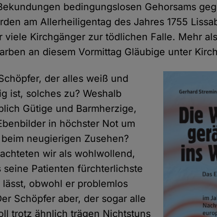
er Bekundungen bedingungslosen Gehorsams ge
den am Allerheiligentag des Jahres 1755 Lissa
 viele Kirchgänger zur tödlichen Falle. Mehr als
tarben an diesem Vormittag Gläubige unter Kir
Schöpfer, der alles weiß und
ig ist, solches zu? Weshalb
blich Gütige und Barmherzige,
benbilder in höchster Not um
es beim neugierigen Zusehen?
rachteten wir als wohlwollend,
 seine Patienten fürchterlichste
 lässt, obwohl er problemlos
er Schöpfer aber, der sogar alle
oll trotz ähnlich trägen Nichtstuns