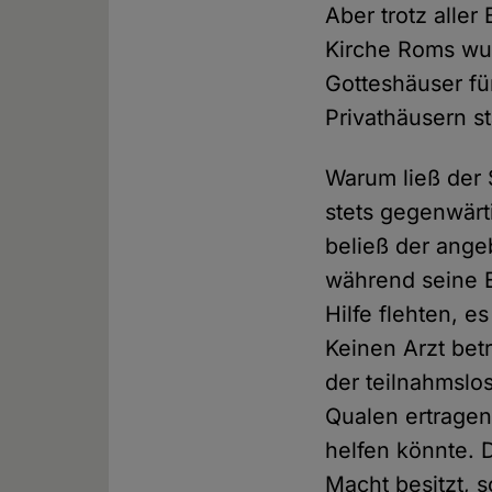
Aber trotz all
Kirche Roms wur
Gotteshäuser für
Privathäusern s
Warum ließ der 
stets gegenwärt
beließ der ange
während seine E
Hilfe flehten, 
Keinen Arzt bet
der teilnahmslos
Qualen ertragen
helfen könnte. D
Macht besitzt, s