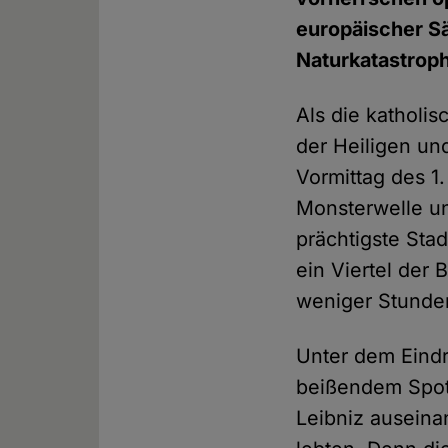
europäischer Sä
Naturkatastrop
Als die katholi
der Heiligen un
Vormittag des 1
Monsterwelle un
prächtigste Sta
ein Viertel der
weniger Stunde
Unter dem Eind
beißendem Spott
Leibniz auseina