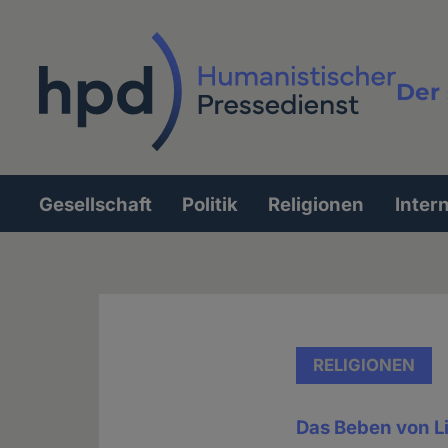
Direkt
zum
Inhalt
Der 
Vollt
Gesellschaft
Politik
Religionen
Inter
Hauptnavigation
RELIGIONEN
Das Beben von L