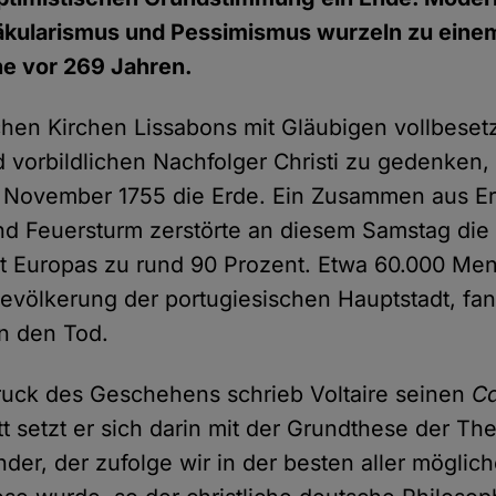
kularismus und Pessimismus wurzeln zu einem 
he vor 269 Jahren.
schen Kirchen Lissabons mit Gläubigen vollbeset
d vorbildlichen Nachfolger Christi zu gedenken
. November 1755 die Erde. Ein Zusammen aus Er
d Feuersturm zerstörte an diesem Samstag die 
dt Europas zu rund 90 Prozent. Etwa 60.000 Me
 Bevölkerung der portugiesischen Hauptstadt, fa
n den Tod.
ruck des Geschehens schrieb Voltaire seinen
C
 setzt er sich darin mit der Grundthese der Th
nder, der zufolge wir in der besten aller möglic