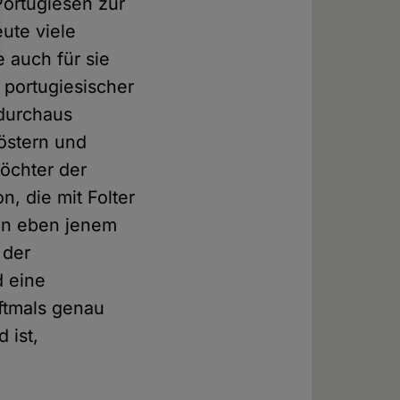
Portugiesen zur
ute viele
 auch für sie
t portugiesischer
 durchaus
löstern und
Töchter der
, die mit Folter
 an eben jenem
 der
d eine
oftmals genau
 ist,