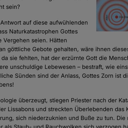
ht sein?
le Antwort auf diese aufwühlenden
dass Naturkatastrophen Gottes
re Vergehen seien. Hätten
n göttliche Gebote gehalten, wäre ihnen dieses
 da sie fehlten, hat der erzürnte Gott die Mens
ere unschuldige Lebewesen – bestraft, wie eins
hliche Sünden sind der Anlass, Gottes Zorn ist d
bens!
eologie überzeugt, stiegen Priester nach der Ka
der Lissabons und streckten Überlebenden das
erung, sich niederzuknien und Buße zu tun. Die
r als Staub- und Rauchwolken sich verzogen ha