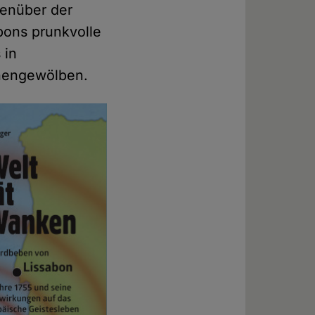
genüber der
bons prunkvolle
 in
chengewölben.