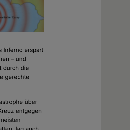
 Inferno erspart
chen – und
t durch die
ie gerechte
tastrophe über
 Kreuz entgegen
 meisten
tten, lag auch