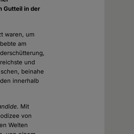
Gutteil in der
zt waren, um
, bebte am
derschütterung,
reichste und
nschen, beinahe
nden innerhalb
andide
. Mit
eodizee von
hen Welten