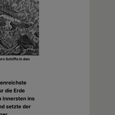
rn Schiffe in den
genreichste
ur die Erde
m Innersten ins
nd setzte der
ner