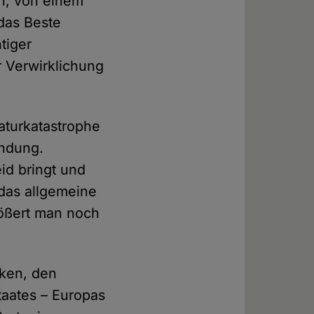
ph, von einem
 das Beste
tiger
 Verwirklichung
Naturkatastrophe
endung.
eid bringt und
 das allgemeine
größert man noch
iken, den
taates – Europas