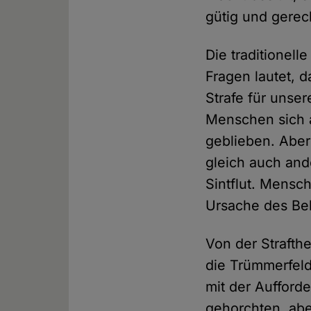
gütig und gerec
Die traditionel
Fragen lautet, 
Strafe für unse
Menschen sich a
geblieben. Aber
gleich auch and
Sintflut. Mensc
Ursache des Be
Von der Strafth
die Trümmerfel
mit der Aufford
gehorchten, abe