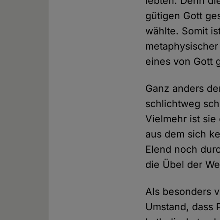
lebten. Denn di
gütigen Gott ge
wählte. Somit is
metaphysischer 
eines von Gott
Ganz anders der 
schlichtweg sch
Vielmehr ist sie
aus dem sich ke
Elend noch durch
die Übel der Wel
Als besonders v
Umstand, dass P