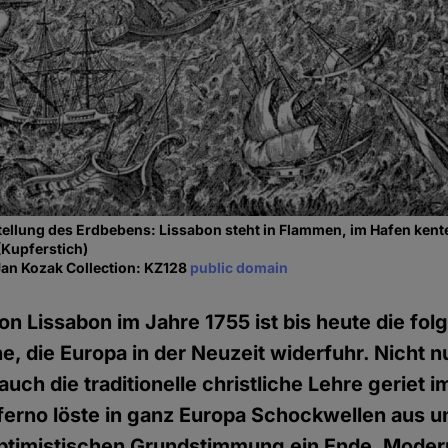
ellung des Erdbebens: Lissabon steht in Flammen, im Hafen kente
(Kupferstich)
Jan Kozak Collection: KZ128
public domain
n Lissabon im Jahre 1755 ist bis heute die fol
e, die Europa in der Neuzeit widerfuhr. Nicht n
uch die traditionelle christliche Lehre geriet i
erno löste in ganz Europa Schockwellen aus u
ptimistischen Grundstimmung ein Ende. Moder