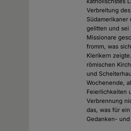
katholischstes L
Verbreitung des
Südamerikaner u
gelitten und sei
Missionare ges
fromm, was sich
Klerikern zeigt
römischen Kirch
und Scheiterhau
Wochenende, als
Feierlichkeiten
Verbrennung nic
das, was für ei
Gedanken- und R