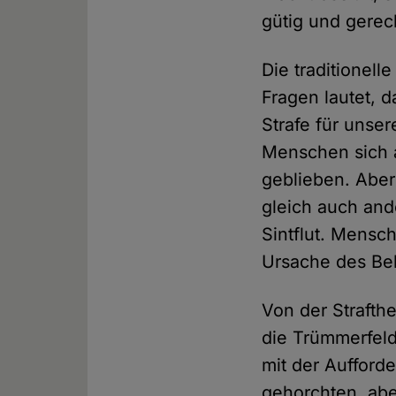
gütig und gerec
Die traditionel
Fragen lautet, 
Strafe für unse
Menschen sich a
geblieben. Aber
gleich auch and
Sintflut. Mensc
Ursache des Be
Von der Strafth
die Trümmerfel
mit der Aufford
gehorchten, abe