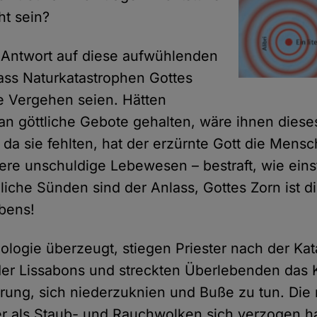
ht sein?
le Antwort auf diese aufwühlenden
dass Naturkatastrophen Gottes
re Vergehen seien. Hätten
n göttliche Gebote gehalten, wäre ihnen dieses
 da sie fehlten, hat der erzürnte Gott die Mens
ere unschuldige Lebewesen – bestraft, wie eins
hliche Sünden sind der Anlass, Gottes Zorn ist d
bens!
eologie überzeugt, stiegen Priester nach der Ka
der Lissabons und streckten Überlebenden das
erung, sich niederzuknien und Buße zu tun. Die
r als Staub- und Rauchwolken sich verzogen ha