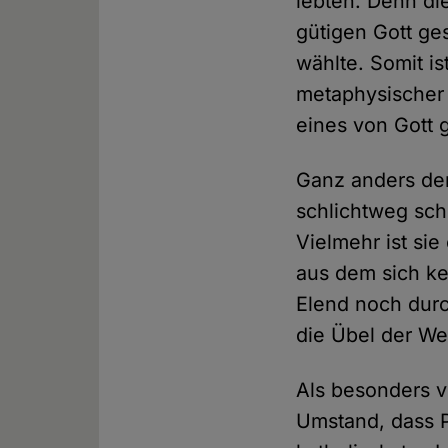
lebten. Denn di
gütigen Gott ge
wählte. Somit is
metaphysischer 
eines von Gott
Ganz anders der 
schlichtweg sch
Vielmehr ist sie
aus dem sich ke
Elend noch durch
die Übel der Wel
Als besonders v
Umstand, dass P