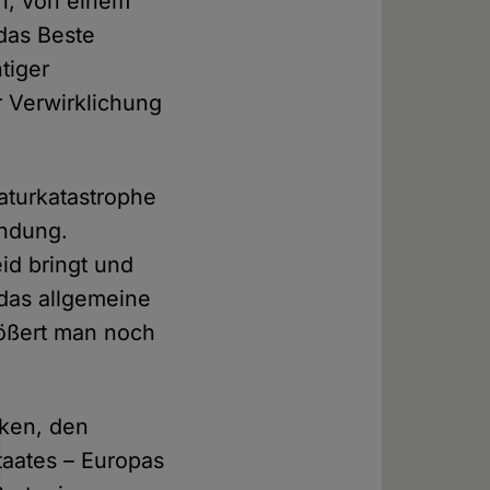
ph, von einem
 das Beste
tiger
 Verwirklichung
Naturkatastrophe
endung.
eid bringt und
 das allgemeine
größert man noch
iken, den
taates – Europas