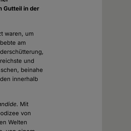
Gutteil in der
zt waren, um
, bebte am
derschütterung,
reichste und
nschen, beinahe
nden innerhalb
andide
. Mit
eodizee von
hen Welten