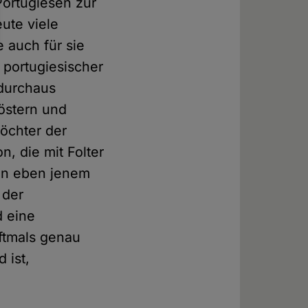
Portugiesen zur
ute viele
 auch für sie
t portugiesischer
 durchaus
löstern und
Töchter der
, die mit Folter
 an eben jenem
 der
d eine
oftmals genau
 ist,