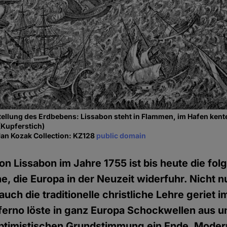
ellung des Erdbebens: Lissabon steht in Flammen, im Hafen kente
(Kupferstich)
Jan Kozak Collection: KZ128
public domain
n Lissabon im Jahre 1755 ist bis heute die fol
e, die Europa in der Neuzeit widerfuhr. Nicht n
uch die traditionelle christliche Lehre geriet i
erno löste in ganz Europa Schockwellen aus u
ptimistischen Grundstimmung ein Ende. Moder