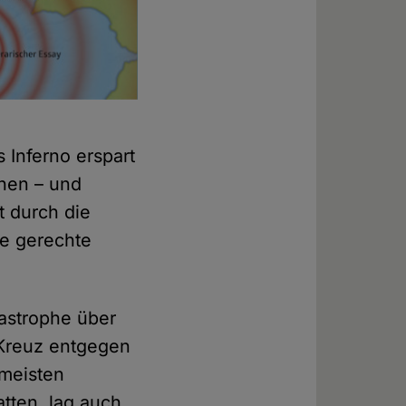
 Inferno erspart
chen – und
t durch die
ie gerechte
tastrophe über
 Kreuz entgegen
 meisten
tten, lag auch