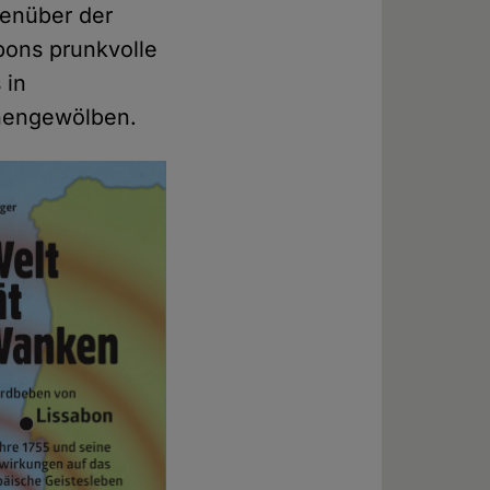
genüber der
bons prunkvolle
 in
chengewölben.