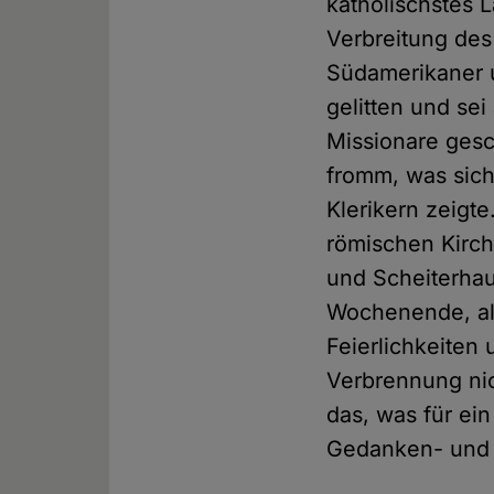
katholischstes L
Verbreitung des
Südamerikaner u
gelitten und sei
Missionare ges
fromm, was sich
Klerikern zeigt
römischen Kirch
und Scheiterhau
Wochenende, als
Feierlichkeiten
Verbrennung nic
das, was für ei
Gedanken- und R