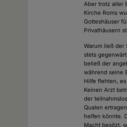
Aber trotz all
Kirche Roms wur
Gotteshäuser für
Privathäusern s
Warum ließ der 
stets gegenwärt
beließ der ange
während seine E
Hilfe flehten, 
Keinen Arzt bet
der teilnahmslos
Qualen ertragen
helfen könnte. D
Macht besitzt, s