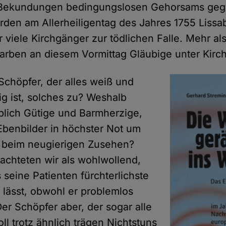
er Bekundungen bedingungslosen Gehorsams ge
den am Allerheiligentag des Jahres 1755 Lissa
 viele Kirchgänger zur tödlichen Falle. Mehr als
tarben an diesem Vormittag Gläubige unter Kir
Schöpfer, der alles weiß und
ig ist, solches zu? Weshalb
blich Gütige und Barmherzige,
benbilder in höchster Not um
es beim neugierigen Zusehen?
rachteten wir als wohlwollend,
 seine Patienten fürchterlichste
 lässt, obwohl er problemlos
er Schöpfer aber, der sogar alle
oll trotz ähnlich trägen Nichtstuns