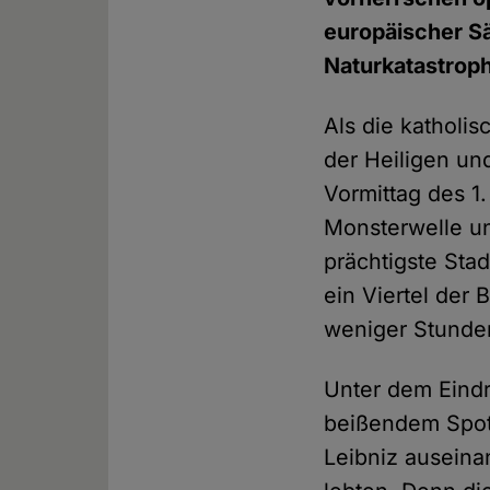
europäischer Sä
Naturkatastrop
Als die katholi
der Heiligen un
Vormittag des 1
Monsterwelle un
prächtigste Sta
ein Viertel der
weniger Stunde
Unter dem Eind
beißendem Spott
Leibniz auseina