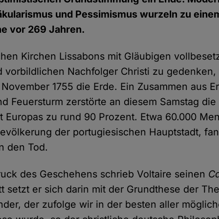
kularismus und Pessimismus wurzeln zu einem 
he vor 269 Jahren.
schen Kirchen Lissabons mit Gläubigen vollbeset
d vorbildlichen Nachfolger Christi zu gedenken
. November 1755 die Erde. Ein Zusammen aus Er
d Feuersturm zerstörte an diesem Samstag die 
dt Europas zu rund 90 Prozent. Etwa 60.000 Me
 Bevölkerung der portugiesischen Hauptstadt, fa
n den Tod.
ruck des Geschehens schrieb Voltaire seinen
C
 setzt er sich darin mit der Grundthese der Th
nder, der zufolge wir in der besten aller möglic