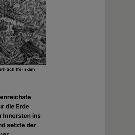
rn Schiffe in den
genreichste
ur die Erde
m Innersten ins
nd setzte der
ner