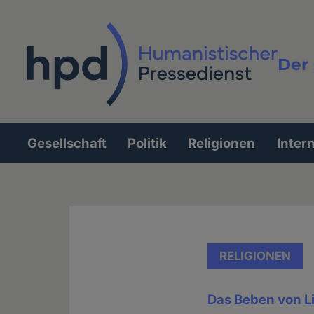
Direkt
zum
Inhalt
Der 
Vollt
Gesellschaft
Politik
Religionen
Inter
Hauptnavigation
RELIGIONEN
Das Beben von L