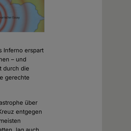
 Inferno erspart
chen – und
t durch die
ie gerechte
tastrophe über
 Kreuz entgegen
 meisten
tten, lag auch