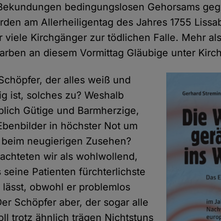
er Bekundungen bedingungslosen Gehorsams ge
den am Allerheiligentag des Jahres 1755 Lissa
 viele Kirchgänger zur tödlichen Falle. Mehr als
tarben an diesem Vormittag Gläubige unter Kir
Schöpfer, der alles weiß und
ig ist, solches zu? Weshalb
blich Gütige und Barmherzige,
benbilder in höchster Not um
es beim neugierigen Zusehen?
rachteten wir als wohlwollend,
 seine Patienten fürchterlichste
 lässt, obwohl er problemlos
er Schöpfer aber, der sogar alle
oll trotz ähnlich trägen Nichtstuns