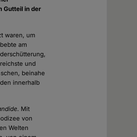
Gutteil in der
zt waren, um
, bebte am
derschütterung,
reichste und
nschen, beinahe
nden innerhalb
andide
. Mit
eodizee von
hen Welten