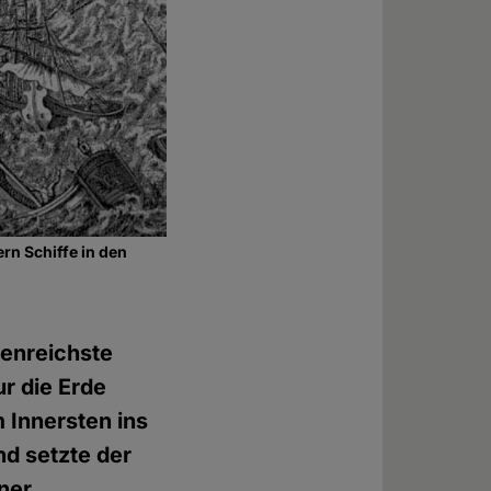
rn Schiffe in den
genreichste
ur die Erde
m Innersten ins
nd setzte der
ner