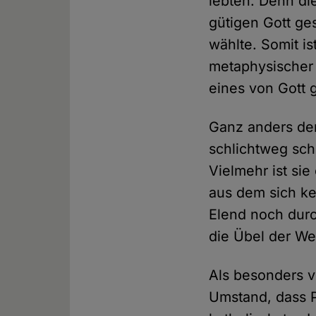
lebten. Denn di
gütigen Gott ge
wählte. Somit is
metaphysischer 
eines von Gott
Ganz anders der 
schlichtweg sch
Vielmehr ist sie
aus dem sich ke
Elend noch durch
die Übel der Wel
Als besonders v
Umstand, dass P