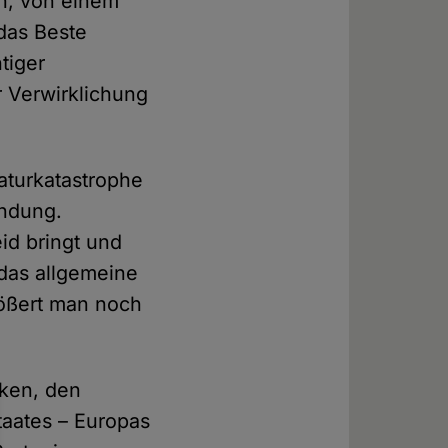
ph, von einem
 das Beste
tiger
 Verwirklichung
Naturkatastrophe
endung.
eid bringt und
 das allgemeine
größert man noch
iken, den
taates – Europas