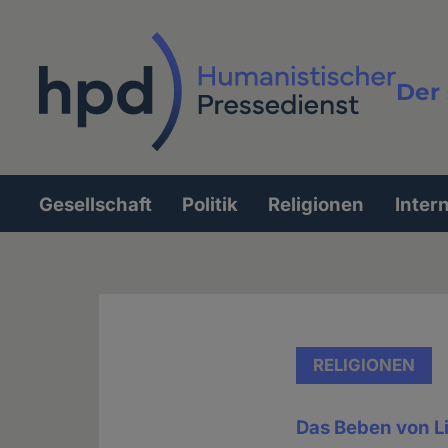
Direkt
zum
Inhalt
Der 
Vollt
Gesellschaft
Politik
Religionen
Inter
Hauptnavigation
RELIGIONEN
Das Beben von L