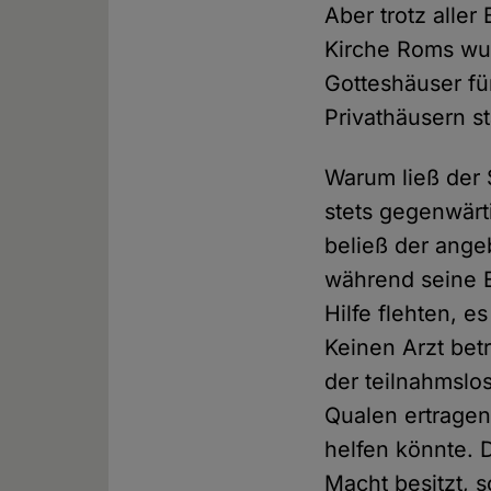
Aber trotz all
Kirche Roms wur
Gotteshäuser für
Privathäusern s
Warum ließ der 
stets gegenwärt
beließ der ange
während seine E
Hilfe flehten, 
Keinen Arzt bet
der teilnahmslos
Qualen ertragen
helfen könnte. D
Macht besitzt, s