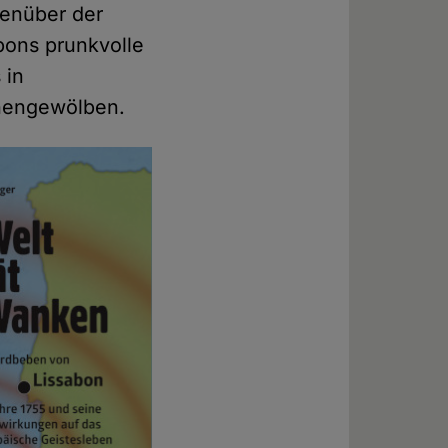
genüber der
bons prunkvolle
 in
chengewölben.