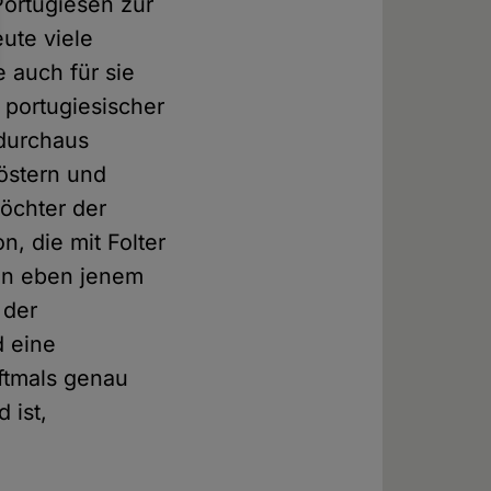
Portugiesen zur
ute viele
 auch für sie
t portugiesischer
 durchaus
löstern und
Töchter der
, die mit Folter
 an eben jenem
 der
d eine
oftmals genau
 ist,