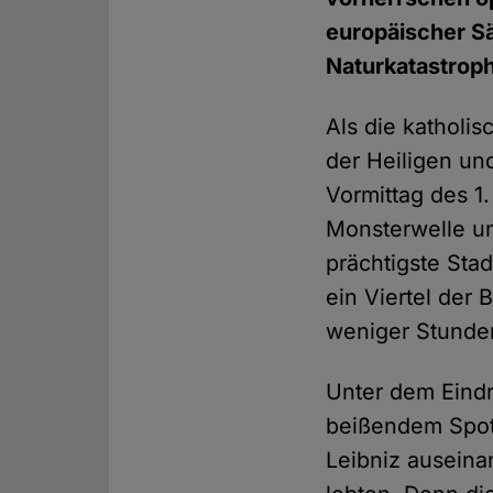
europäischer Sä
Naturkatastrop
Als die katholi
der Heiligen un
Vormittag des 1
Monsterwelle un
prächtigste Sta
ein Viertel der
weniger Stunde
Unter dem Eind
beißendem Spott
Leibniz auseina