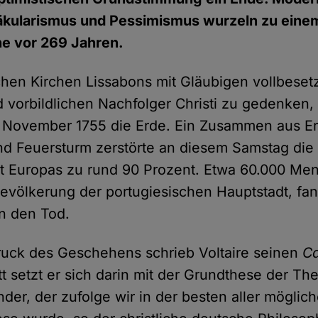
kularismus und Pessimismus wurzeln zu einem 
he vor 269 Jahren.
schen Kirchen Lissabons mit Gläubigen vollbeset
d vorbildlichen Nachfolger Christi zu gedenken
. November 1755 die Erde. Ein Zusammen aus Er
d Feuersturm zerstörte an diesem Samstag die 
dt Europas zu rund 90 Prozent. Etwa 60.000 Me
 Bevölkerung der portugiesischen Hauptstadt, fa
n den Tod.
ruck des Geschehens schrieb Voltaire seinen
C
 setzt er sich darin mit der Grundthese der Th
nder, der zufolge wir in der besten aller möglic