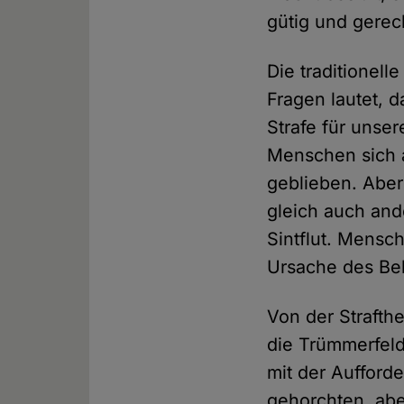
gütig und gerec
Die traditionel
Fragen lautet, 
Strafe für unse
Menschen sich a
geblieben. Aber
gleich auch and
Sintflut. Mensc
Ursache des Be
Von der Strafth
die Trümmerfel
mit der Aufford
gehorchten, abe