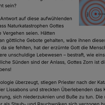
ht sein?
le Antwort auf diese aufwühlenden
dass Naturkatastrophen Gottes
re Vergehen seien. Hätten
n göttliche Gebote gehalten, wäre ihnen dieses
 da sie fehlten, hat der erzürnte Gott die Mens
ere unschuldige Lebewesen – bestraft, wie eins
hliche Sünden sind der Anlass, Gottes Zorn ist d
bens!
eologie überzeugt, stiegen Priester nach der Ka
der Lissabons und streckten Überlebenden das
erung, sich niederzuknien und Buße zu tun. Die
r als Staub- und Rauchwolken sich verzogen ha