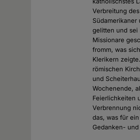
katholischstes L
Verbreitung des
Südamerikaner u
gelitten und sei
Missionare ges
fromm, was sich
Klerikern zeigt
römischen Kirch
und Scheiterhau
Wochenende, als
Feierlichkeiten
Verbrennung nic
das, was für ei
Gedanken- und R