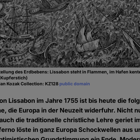
ellung des Erdbebens: Lissabon steht in Flammen, im Hafen kente
(Kupferstich)
Jan Kozak Collection: KZ128
public domain
n Lissabon im Jahre 1755 ist bis heute die fol
e, die Europa in der Neuzeit widerfuhr. Nicht n
uch die traditionelle christliche Lehre geriet i
erno löste in ganz Europa Schockwellen aus u
ptimistischen Grundstimmung ein Ende. Moder