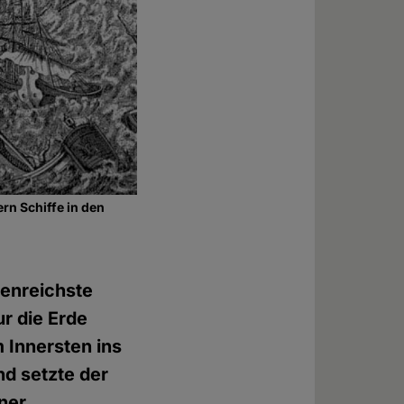
rn Schiffe in den
genreichste
ur die Erde
m Innersten ins
nd setzte der
ner