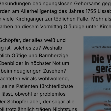
er Bekundungen bedingungslosen Gehorsams ge
den am Allerheiligentag des Jahres 1755 Lissa
 viele Kirchgänger zur tödlichen Falle. Mehr als
tarben an diesem Vormittag Gläubige unter Kir
Schöpfer, der alles weiß und
ig ist, solches zu? Weshalb
blich Gütige und Barmherzige,
benbilder in höchster Not um
es beim neugierigen Zusehen?
rachteten wir als wohlwollend,
 seine Patienten fürchterlichste
 lässt, obwohl er problemlos
er Schöpfer aber, der sogar alle
oll trotz ähnlich trägen Nichtstuns