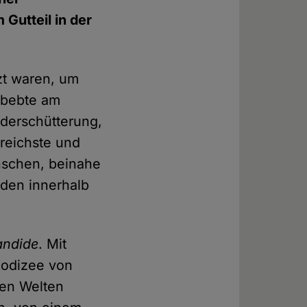
Gutteil in der
zt waren, um
, bebte am
derschütterung,
reichste und
nschen, beinahe
nden innerhalb
andide
. Mit
eodizee von
hen Welten