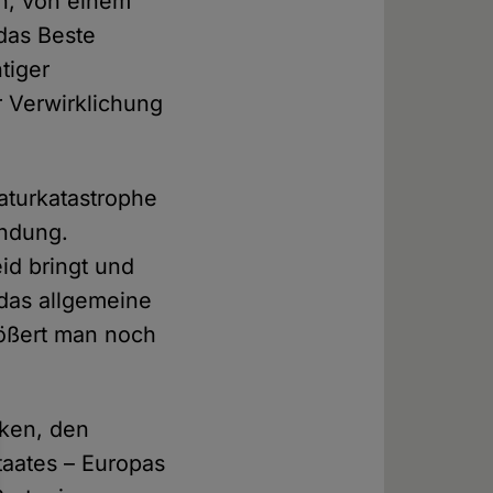
ph, von einem
 das Beste
tiger
 Verwirklichung
Naturkatastrophe
endung.
eid bringt und
 das allgemeine
größert man noch
iken, den
taates – Europas