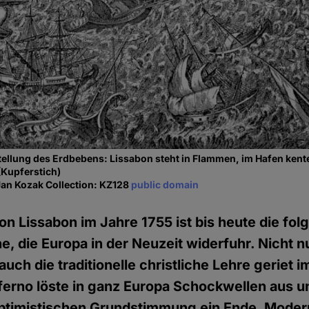
ellung des Erdbebens: Lissabon steht in Flammen, im Hafen kente
(Kupferstich)
Jan Kozak Collection: KZ128
public domain
n Lissabon im Jahre 1755 ist bis heute die fol
e, die Europa in der Neuzeit widerfuhr. Nicht n
uch die traditionelle christliche Lehre geriet i
erno löste in ganz Europa Schockwellen aus u
ptimistischen Grundstimmung ein Ende. Moder