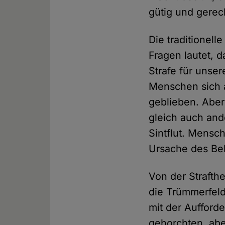
gütig und gerec
Die traditionel
Fragen lautet, 
Strafe für unse
Menschen sich a
geblieben. Aber
gleich auch and
Sintflut. Mensc
Ursache des Be
Von der Strafth
die Trümmerfel
mit der Aufford
gehorchten, abe