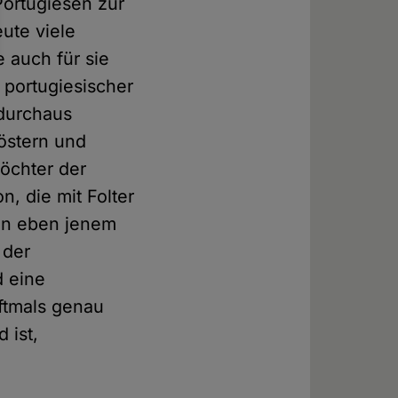
Portugiesen zur
ute viele
 auch für sie
t portugiesischer
 durchaus
löstern und
Töchter der
, die mit Folter
 an eben jenem
 der
d eine
oftmals genau
 ist,