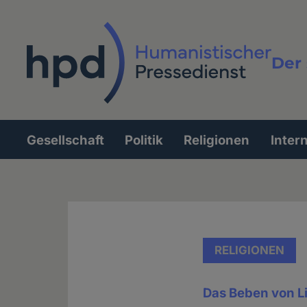
Direkt
zum
Inhalt
Der 
Vollt
Gesellschaft
Politik
Religionen
Inter
Hauptnavigation
RELIGIONEN
Das Beben von L