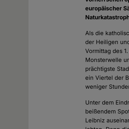
europäischer Sä
Naturkatastrop
Als die katholi
der Heiligen un
Vormittag des 1
Monsterwelle un
prächtigste Sta
ein Viertel der
weniger Stunde
Unter dem Eind
beißendem Spott
Leibniz auseina