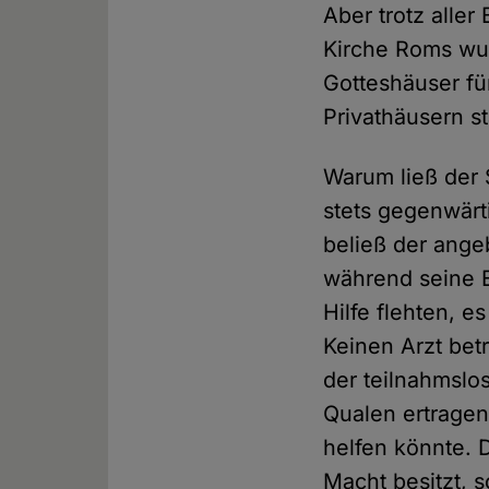
Aber trotz all
Kirche Roms wur
Gotteshäuser für
Privathäusern s
Warum ließ der 
stets gegenwärt
beließ der ange
während seine E
Hilfe flehten, 
Keinen Arzt bet
der teilnahmslos
Qualen ertragen
helfen könnte. D
Macht besitzt, s