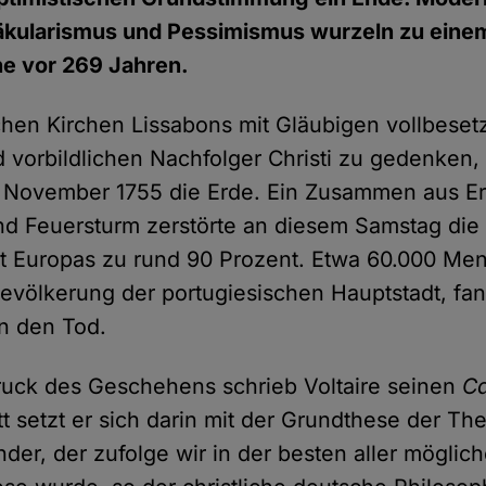
kularismus und Pessimismus wurzeln zu einem 
he vor 269 Jahren.
schen Kirchen Lissabons mit Gläubigen vollbeset
d vorbildlichen Nachfolger Christi zu gedenken
. November 1755 die Erde. Ein Zusammen aus Er
d Feuersturm zerstörte an diesem Samstag die 
dt Europas zu rund 90 Prozent. Etwa 60.000 Me
 Bevölkerung der portugiesischen Hauptstadt, fa
n den Tod.
ruck des Geschehens schrieb Voltaire seinen
C
 setzt er sich darin mit der Grundthese der Th
nder, der zufolge wir in der besten aller möglic