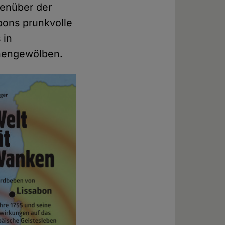
genüber der
bons prunkvolle
 in
chengewölben.