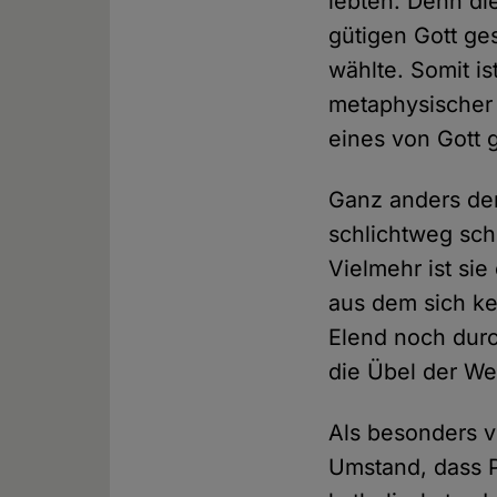
lebten. Denn di
gütigen Gott ge
wählte. Somit is
metaphysischer 
eines von Gott
Ganz anders der 
schlichtweg sch
Vielmehr ist sie
aus dem sich ke
Elend noch durch
die Übel der Wel
Als besonders v
Umstand, dass P