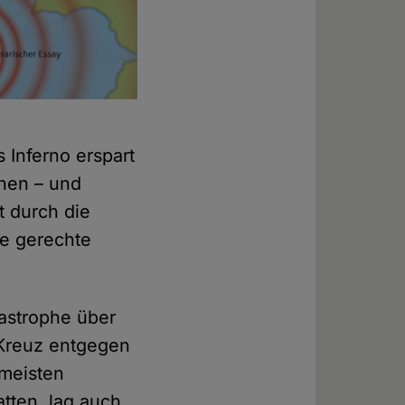
 Inferno erspart
chen – und
t durch die
ie gerechte
tastrophe über
 Kreuz entgegen
 meisten
tten, lag auch