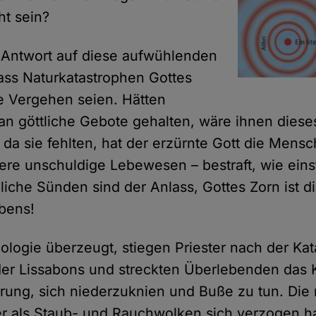
ht sein?
le Antwort auf diese aufwühlenden
dass Naturkatastrophen Gottes
re Vergehen seien. Hätten
n göttliche Gebote gehalten, wäre ihnen dieses
 da sie fehlten, hat der erzürnte Gott die Mens
ere unschuldige Lebewesen – bestraft, wie eins
hliche Sünden sind der Anlass, Gottes Zorn ist d
bens!
eologie überzeugt, stiegen Priester nach der Ka
der Lissabons und streckten Überlebenden das
erung, sich niederzuknien und Buße zu tun. Die
r als Staub- und Rauchwolken sich verzogen ha