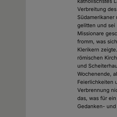
katholischstes L
Verbreitung des
Südamerikaner u
gelitten und sei
Missionare ges
fromm, was sich
Klerikern zeigt
römischen Kirch
und Scheiterhau
Wochenende, als
Feierlichkeiten
Verbrennung nic
das, was für ei
Gedanken- und R