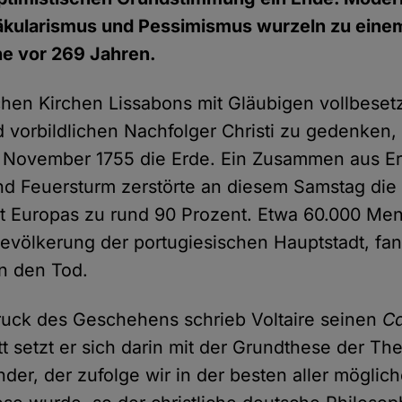
kularismus und Pessimismus wurzeln zu einem 
he vor 269 Jahren.
schen Kirchen Lissabons mit Gläubigen vollbeset
d vorbildlichen Nachfolger Christi zu gedenken
. November 1755 die Erde. Ein Zusammen aus Er
d Feuersturm zerstörte an diesem Samstag die 
dt Europas zu rund 90 Prozent. Etwa 60.000 Me
 Bevölkerung der portugiesischen Hauptstadt, fa
n den Tod.
ruck des Geschehens schrieb Voltaire seinen
C
 setzt er sich darin mit der Grundthese der Th
nder, der zufolge wir in der besten aller möglic