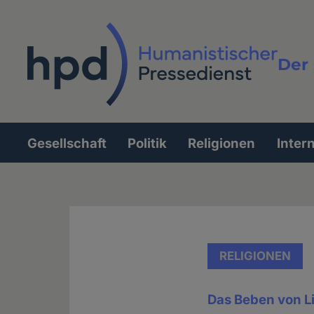
Direkt
zum
Inhalt
Der 
Vollt
Gesellschaft
Politik
Religionen
Inter
Hauptnavigation
RELIGIONEN
Das Beben von L