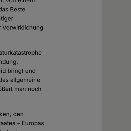
ph, von einem
 das Beste
tiger
 Verwirklichung
Naturkatastrophe
endung.
eid bringt und
 das allgemeine
größert man noch
iken, den
taates – Europas