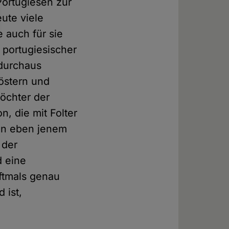
Portugiesen zur
ute viele
 auch für sie
t portugiesischer
 durchaus
löstern und
Töchter der
, die mit Folter
 an eben jenem
 der
d eine
oftmals genau
 ist,