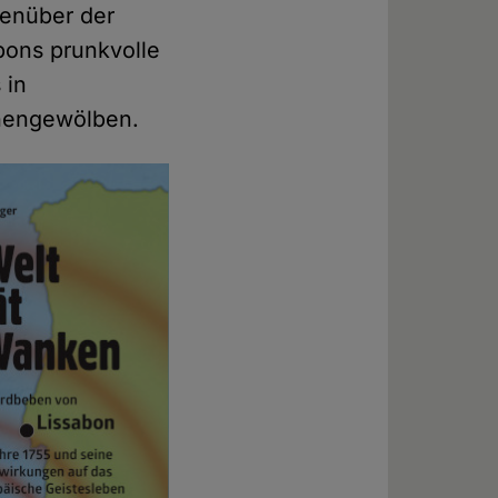
genüber der
bons prunkvolle
 in
chengewölben.