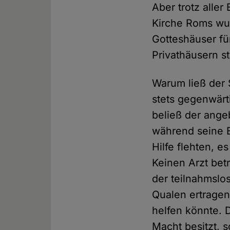
Aber trotz all
Kirche Roms wur
Gotteshäuser für
Privathäusern s
Warum ließ der 
stets gegenwärt
beließ der ange
während seine E
Hilfe flehten, 
Keinen Arzt bet
der teilnahmslos
Qualen ertragen
helfen könnte. D
Macht besitzt, s