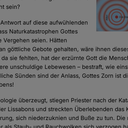
ht sein?
le Antwort auf diese aufwühlenden
dass Naturkatastrophen Gottes
re Vergehen seien. Hätten
n göttliche Gebote gehalten, wäre ihnen dieses
 da sie fehlten, hat der erzürnte Gott die Mens
ere unschuldige Lebewesen – bestraft, wie eins
hliche Sünden sind der Anlass, Gottes Zorn ist d
bens!
eologie überzeugt, stiegen Priester nach der Ka
der Lissabons und streckten Überlebenden das
erung, sich niederzuknien und Buße zu tun. Die
r als Staub- und Rauchwolken sich verzogen ha