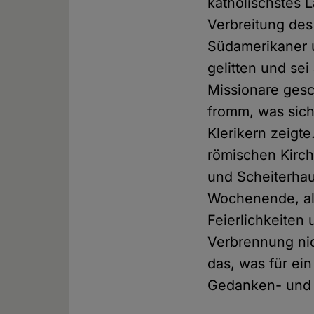
katholischstes L
Verbreitung des
Südamerikaner u
gelitten und sei
Missionare ges
fromm, was sich
Klerikern zeigt
römischen Kirch
und Scheiterhau
Wochenende, als
Feierlichkeiten
Verbrennung nic
das, was für ei
Gedanken- und R