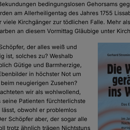
er Bekundungen bedingungslosen Gehorsams ge
den am Allerheiligentag des Jahres 1755 Lissa
 viele Kirchgänger zur tödlichen Falle. Mehr als
tarben an diesem Vormittag Gläubige unter Kir
Schöpfer, der alles weiß und
ig ist, solches zu? Weshalb
blich Gütige und Barmherzige,
benbilder in höchster Not um
es beim neugierigen Zusehen?
rachteten wir als wohlwollend,
 seine Patienten fürchterlichste
 lässt, obwohl er problemlos
er Schöpfer aber, der sogar alle
oll trotz ähnlich trägen Nichtstuns