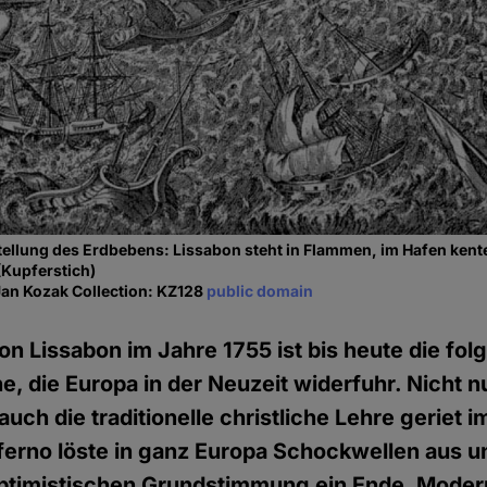
ellung des Erdbebens: Lissabon steht in Flammen, im Hafen kente
(Kupferstich)
Jan Kozak Collection: KZ128
public domain
n Lissabon im Jahre 1755 ist bis heute die fol
e, die Europa in der Neuzeit widerfuhr. Nicht n
uch die traditionelle christliche Lehre geriet i
erno löste in ganz Europa Schockwellen aus u
ptimistischen Grundstimmung ein Ende. Moder