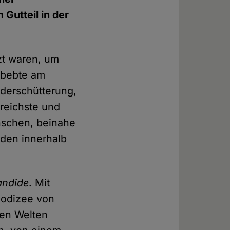
Gutteil in der
zt waren, um
, bebte am
derschütterung,
reichste und
nschen, beinahe
nden innerhalb
andide
. Mit
eodizee von
hen Welten