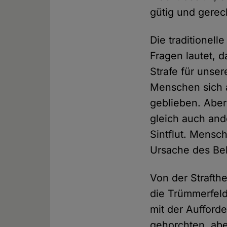
gütig und gerec
Die traditionel
Fragen lautet, 
Strafe für unse
Menschen sich a
geblieben. Aber
gleich auch and
Sintflut. Mensc
Ursache des Be
Von der Strafth
die Trümmerfel
mit der Aufford
gehorchten, abe