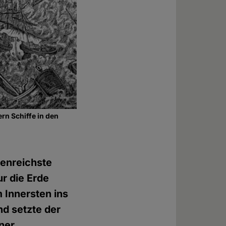
rn Schiffe in den
genreichste
ur die Erde
m Innersten ins
nd setzte der
ner