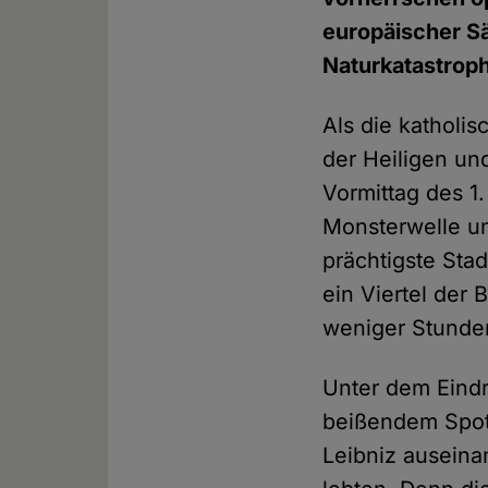
europäischer Sä
Naturkatastrop
Als die katholi
der Heiligen un
Vormittag des 1
Monsterwelle un
prächtigste Sta
ein Viertel der
weniger Stunde
Unter dem Eind
beißendem Spott
Leibniz auseina