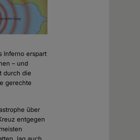
 Inferno erspart
chen – und
t durch die
ie gerechte
tastrophe über
 Kreuz entgegen
 meisten
tten, lag auch