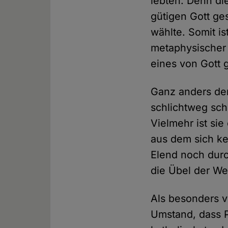
lebten. Denn di
gütigen Gott ge
wählte. Somit is
metaphysischer 
eines von Gott
Ganz anders der 
schlichtweg sch
Vielmehr ist sie
aus dem sich ke
Elend noch durch
die Übel der Wel
Als besonders v
Umstand, dass P