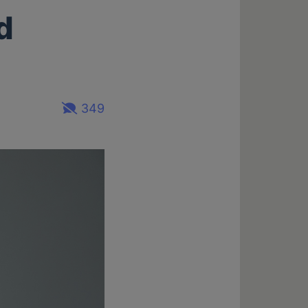
d
349