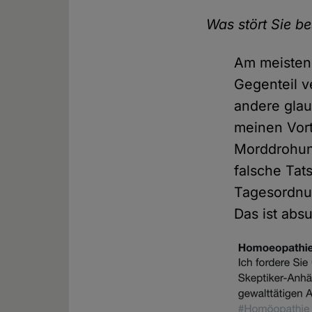
Was stört Sie b
Am meisten 
Gegenteil v
andere gla
meinen Vort
Morddrohun
falsche Tat
Tagesordnun
Das ist abs