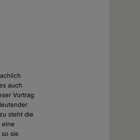
achlich
ies auch
eser Vortrag
edeutender
u steht die
 eine
 so sie