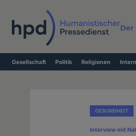
Direkt
zum
Inhalt
Der 
Vollt
Gesellschaft
Politik
Religionen
Inter
Hauptnavigation
GESUNDHEIT
Interview mit Na