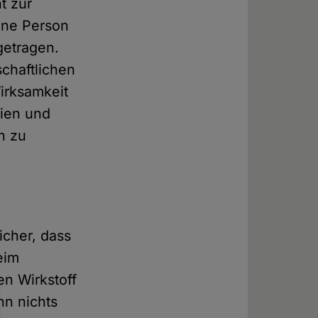
t zur
ine Person
getragen.
chaftlichen
irksamkeit
aien und
n zu
icher, dass
eim
n Wirkstoff
nn nichts