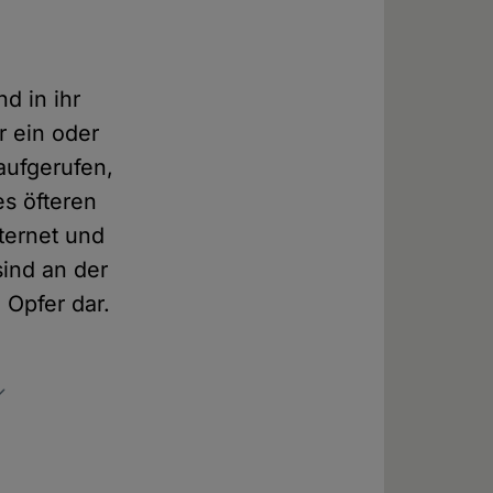
d in ihr
r ein oder
aufgerufen,
es öfteren
ternet und
ind an der
 Opfer dar.