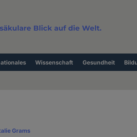
säkulare Blick auf die Welt.
extsuche
nationales
Wissenschaft
Gesundheit
Bild
talie Grams