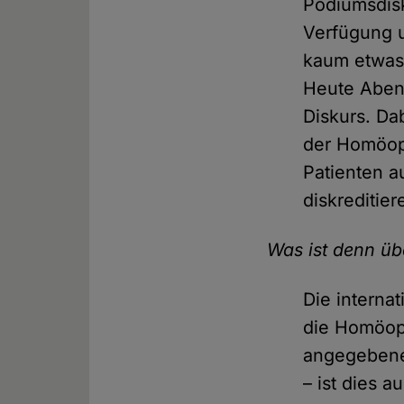
Podiumsdisk
Verfügung 
kaum etwas 
Heute Abend
Diskurs. Da
der Homöopa
Patienten a
diskreditier
Was ist denn ü
Die interna
die Homöopa
angegebene
– ist dies a