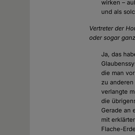
wirken – au
und als sol
Vertreter der H
oder sogar gan
Ja, das hab
Glaubenssys
die man vo
zu anderen 
verlangte m
die übrigen
Gerade an e
mit erklärt
Flache-Erde