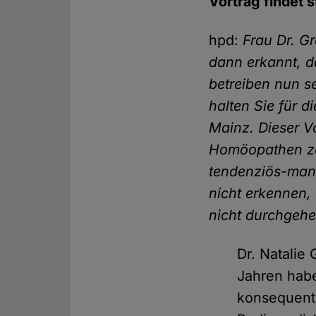
Vortrag findet s
hpd:
Frau Dr. G
dann erkannt, d
betreiben nun s
halten Sie für d
Mainz. Dieser V
Homöopathen zei
tendenziös-mani
nicht erkennen,
nicht durchgehe
Dr. Natalie
Jahren hab
konsequent 