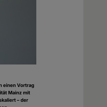
n einen Vortrag
tät Mainz mit
kaliert – der