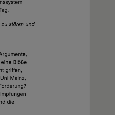
enssystem
Tag.
 zu stören und
 Argumente,
 eine Blöße
 griffen,
 Uni Mainz,
 Forderung?
r Impfungen
nd die