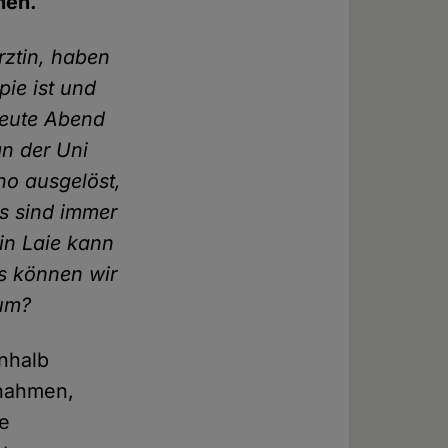
hen.
rztin, haben
pie ist und
Heute Abend
an der Uni
ho ausgelöst,
s sind immer
in Laie kann
s können wir
 um?
inhalb
snahmen,
se