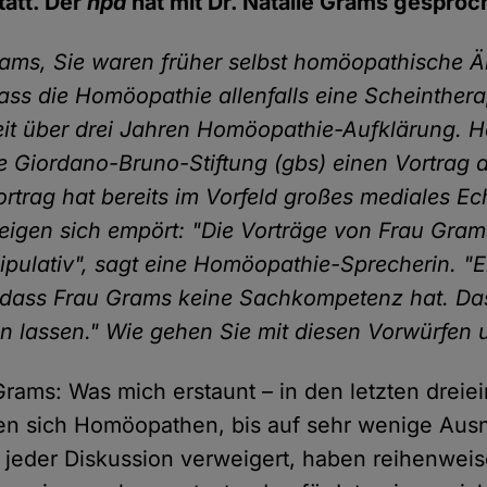
tatt. Der
hpd
hat mit Dr. Natalie Grams gesproc
rams, Sie waren früher selbst homöopathische Ä
ass die Homöopathie allenfalls eine Scheinthera
eit über drei Jahren Homöopathie-Aufklärung. 
ie Giordano-Bruno-Stiftung (gbs) einen Vortrag 
ortrag hat bereits im Vorfeld großes mediales Ec
gen sich empört: "Die Vorträge von Frau Gram
pulativ", sagt eine Homöopathie-Sprecherin. "E
 dass Frau Grams keine Sachkompetenz hat. Da
n lassen." Wie gehen Sie mit diesen Vorwürfen
 Grams: Was mich erstaunt – in den letzten dreie
en sich Homöopathen, bis auf sehr wenige Au
jeder Diskussion verweigert, haben reihenwei