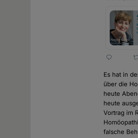
Es hat in d
über die Ho
heute Abend
heute ausge
Vortrag im 
Homöopathie
falsche Beh