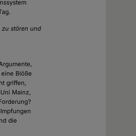
enssystem
Tag.
 zu stören und
 Argumente,
 eine Blöße
 griffen,
 Uni Mainz,
 Forderung?
r Impfungen
nd die