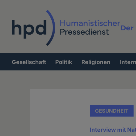
Direkt
zum
Inhalt
Der 
Vollt
Gesellschaft
Politik
Religionen
Inter
Hauptnavigation
GESUNDHEIT
Interview mit Na