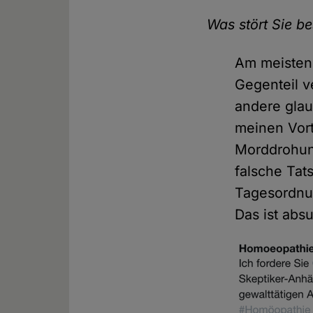
Was stört Sie b
Am meisten 
Gegenteil v
andere gla
meinen Vort
Morddrohun
falsche Tat
Tagesordnun
Das ist abs