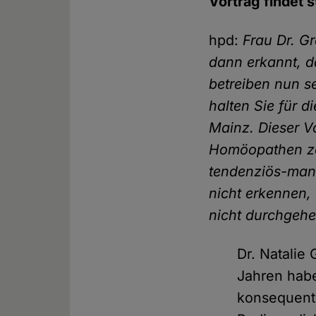
Vortrag findet s
hpd:
Frau Dr. G
dann erkannt, d
betreiben nun s
halten Sie für d
Mainz. Dieser V
Homöopathen zei
tendenziös-mani
nicht erkennen,
nicht durchgehe
Dr. Natalie
Jahren hab
konsequent 