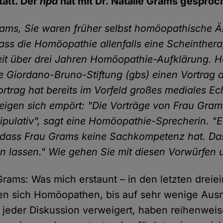
tatt. Der
hpd
hat mit Dr. Natalie Grams gesproc
rams, Sie waren früher selbst homöopathische Ä
ass die Homöopathie allenfalls eine Scheinthera
eit über drei Jahren Homöopathie-Aufklärung. 
ie Giordano-Bruno-Stiftung (gbs) einen Vortrag 
ortrag hat bereits im Vorfeld großes mediales Ec
gen sich empört: "Die Vorträge von Frau Gram
pulativ", sagt eine Homöopathie-Sprecherin. "E
 dass Frau Grams keine Sachkompetenz hat. Da
n lassen." Wie gehen Sie mit diesen Vorwürfen
 Grams: Was mich erstaunt – in den letzten dreie
en sich Homöopathen, bis auf sehr wenige Au
jeder Diskussion verweigert, haben reihenwei