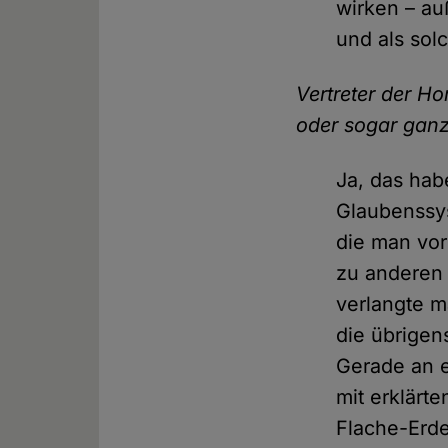
wirken – au
und als sol
Vertreter der H
oder sogar gan
Ja, das hab
Glaubenssys
die man vo
zu anderen 
verlangte m
die übrigen
Gerade an e
mit erklärt
Flache-Erde