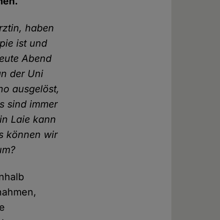
hen.
rztin, haben
pie ist und
Heute Abend
an der Uni
ho ausgelöst,
s sind immer
in Laie kann
s können wir
 um?
inhalb
snahmen,
se