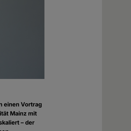
n einen Vortrag
tät Mainz mit
kaliert – der