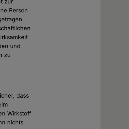
t zur
ine Person
getragen.
chaftlichen
irksamkeit
aien und
n zu
icher, dass
eim
n Wirkstoff
nn nichts