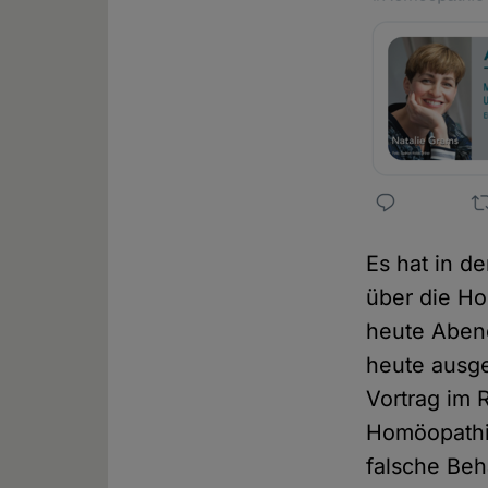
Es hat in d
über die Ho
heute Abend
heute ausge
Vortrag im 
Homöopathie
falsche Beh