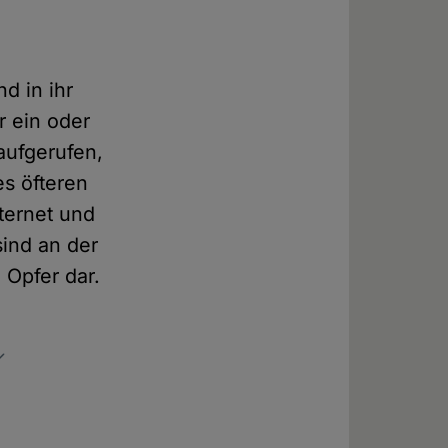
d in ihr
r ein oder
aufgerufen,
es öfteren
ternet und
ind an der
 Opfer dar.