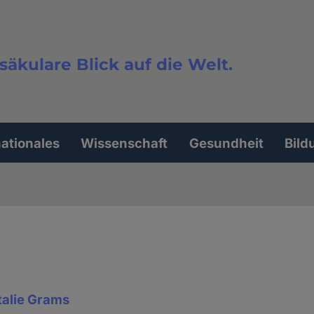
säkulare Blick auf die Welt.
extsuche
nationales
Wissenschaft
Gesundheit
Bild
talie Grams