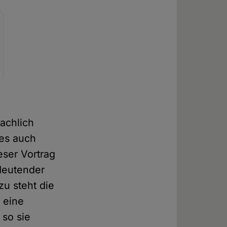
achlich
ies auch
eser Vortrag
edeutender
u steht die
 eine
 so sie