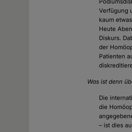
Podiumsdisk
Verfügung 
kaum etwas 
Heute Abend
Diskurs. Da
der Homöopa
Patienten a
diskreditier
Was ist denn ü
Die interna
die Homöopa
angegebene
– ist dies a