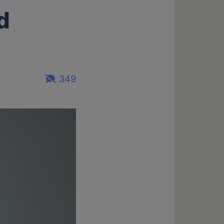
d
349