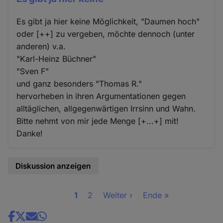
Es gibt ja hier keine Möglichkeit, "Daumen hoch"
oder [++] zu vergeben, möchte dennoch (unter
anderen) v.a.
"Karl-Heinz Büchner"
"Sven F"
und ganz besonders "Thomas R."
hervorheben in ihren Argumentationen gegen
alltäglichen, allgegenwärtigen Irrsinn und Wahn.
Bitte nehmt von mir jede Menge [+...+] mit!
Danke!
Diskussion anzeigen
Seite
1
Seite
2
Nächste
Weiter ›
Letzte
Ende »
Seitennummerierung
Seite
Seite