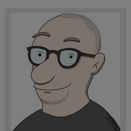
Share
news