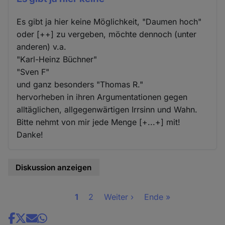
Es gibt ja hier keine Möglichkeit, "Daumen hoch"
oder [++] zu vergeben, möchte dennoch (unter
anderen) v.a.
"Karl-Heinz Büchner"
"Sven F"
und ganz besonders "Thomas R."
hervorheben in ihren Argumentationen gegen
alltäglichen, allgegenwärtigen Irrsinn und Wahn.
Bitte nehmt von mir jede Menge [+...+] mit!
Danke!
Diskussion anzeigen
Seite
1
Seite
2
Nächste
Weiter ›
Letzte
Ende »
Seitennummerierung
Seite
Seite