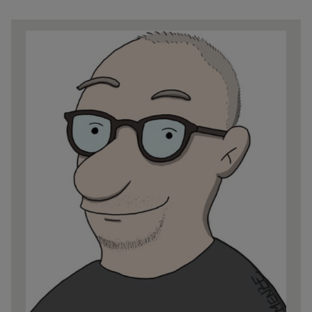
Share
news