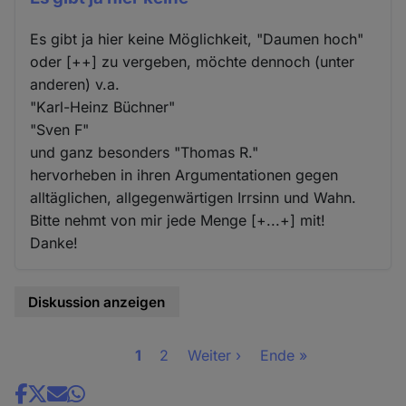
Es gibt ja hier keine Möglichkeit, "Daumen hoch"
oder [++] zu vergeben, möchte dennoch (unter
anderen) v.a.
"Karl-Heinz Büchner"
"Sven F"
und ganz besonders "Thomas R."
hervorheben in ihren Argumentationen gegen
alltäglichen, allgegenwärtigen Irrsinn und Wahn.
Bitte nehmt von mir jede Menge [+...+] mit!
Danke!
Diskussion anzeigen
Seite
1
Seite
2
Nächste
Weiter ›
Letzte
Ende »
Seitennummerierung
Seite
Seite