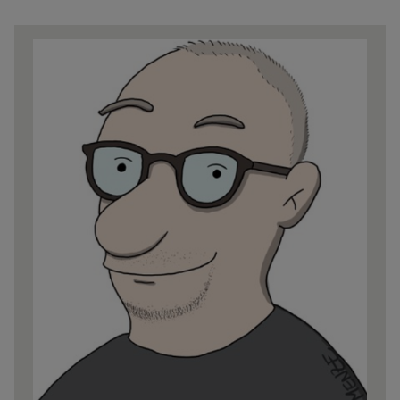
Share
news