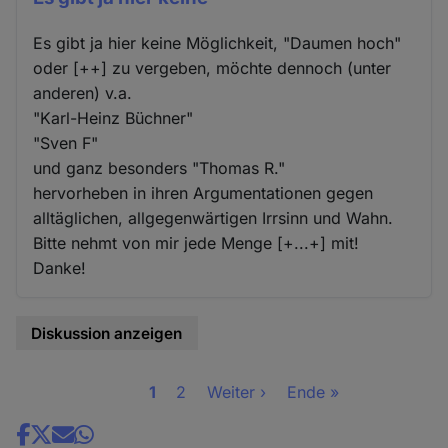
Es gibt ja hier keine Möglichkeit, "Daumen hoch"
oder [++] zu vergeben, möchte dennoch (unter
anderen) v.a.
"Karl-Heinz Büchner"
"Sven F"
und ganz besonders "Thomas R."
hervorheben in ihren Argumentationen gegen
alltäglichen, allgegenwärtigen Irrsinn und Wahn.
Bitte nehmt von mir jede Menge [+...+] mit!
Danke!
Diskussion anzeigen
Seite
1
Seite
2
Nächste
Weiter ›
Letzte
Ende »
Seitennummerierung
Seite
Seite