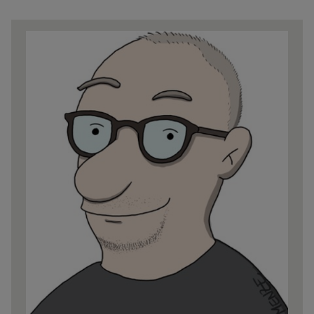
Share
news