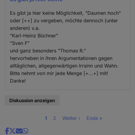
Es gibt ja hier keine Möglichkeit, "Daumen hoch"
oder [++] zu vergeben, möchte dennoch (unter
anderen) v.a.
"Karl-Heinz Büchner"
"Sven F"
und ganz besonders "Thomas R."
hervorheben in ihren Argumentationen gegen
alltäglichen, allgegenwärtigen Irrsinn und Wahn.
Bitte nehmt von mir jede Menge [+...+] mit!
Danke!
Diskussion anzeigen
Seite
1
Seite
2
Nächste
Weiter ›
Letzte
Ende »
Seitennummerierung
Seite
Seite