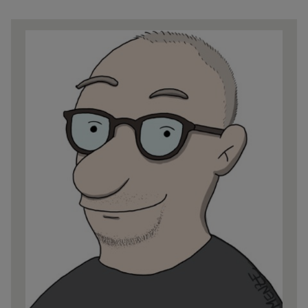
Share
news