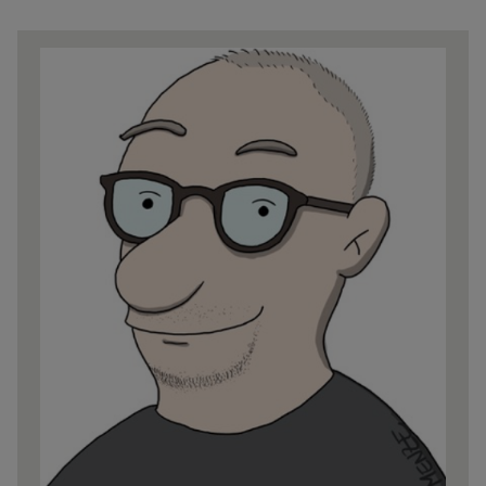
Share
news