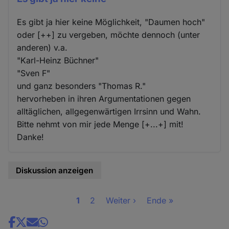
Es gibt ja hier keine Möglichkeit, "Daumen hoch"
oder [++] zu vergeben, möchte dennoch (unter
anderen) v.a.
"Karl-Heinz Büchner"
"Sven F"
und ganz besonders "Thomas R."
hervorheben in ihren Argumentationen gegen
alltäglichen, allgegenwärtigen Irrsinn und Wahn.
Bitte nehmt von mir jede Menge [+...+] mit!
Danke!
Diskussion anzeigen
Seite
1
Seite
2
Nächste
Weiter ›
Letzte
Ende »
Seitennummerierung
Seite
Seite