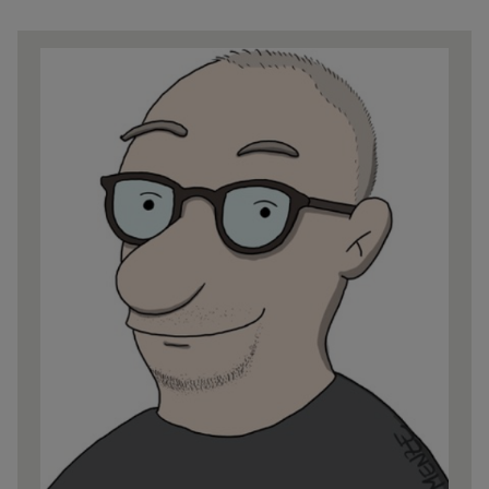
Share
news