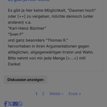
Es gibt ja hier keine Möglichkeit, "Daumen hoch"
oder [++] zu vergeben, möchte dennoch (unter
anderen) v.a.
"Karl-Heinz Büchner"
"Sven F"
und ganz besonders "Thomas R."
hervorheben in ihren Argumentationen gegen
alltäglichen, allgegenwärtigen Irrsinn und Wahn.
Bitte nehmt von mir jede Menge [+...+] mit!
Danke!
Diskussion anzeigen
Seite
1
Seite
2
Nächste
Weiter ›
Letzte
Ende »
Seitennummerierung
Seite
Seite