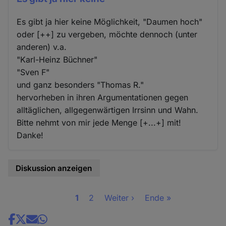
Es gibt ja hier keine Möglichkeit, "Daumen hoch"
oder [++] zu vergeben, möchte dennoch (unter
anderen) v.a.
"Karl-Heinz Büchner"
"Sven F"
und ganz besonders "Thomas R."
hervorheben in ihren Argumentationen gegen
alltäglichen, allgegenwärtigen Irrsinn und Wahn.
Bitte nehmt von mir jede Menge [+...+] mit!
Danke!
Diskussion anzeigen
Seite
1
Seite
2
Nächste
Weiter ›
Letzte
Ende »
Seitennummerierung
Seite
Seite