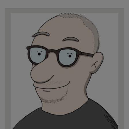
Share
news