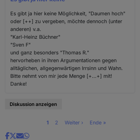
Es gibt ja hier keine Möglichkeit, "Daumen hoch"
oder [++] zu vergeben, möchte dennoch (unter
anderen) v.a.
"Karl-Heinz Büchner"
"Sven F"
und ganz besonders "Thomas R."
hervorheben in ihren Argumentationen gegen
alltäglichen, allgegenwärtigen Irrsinn und Wahn.
Bitte nehmt von mir jede Menge [+...+] mit!
Danke!
Diskussion anzeigen
Seite
1
Seite
2
Nächste
Weiter ›
Letzte
Ende »
Seitennummerierung
Seite
Seite