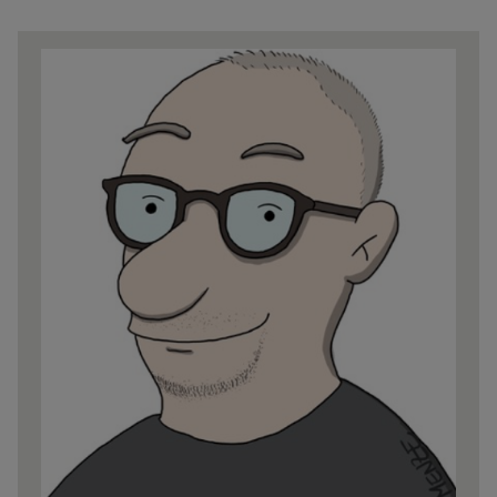
Share
news