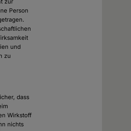
t zur
ine Person
getragen.
chaftlichen
irksamkeit
aien und
n zu
icher, dass
eim
n Wirkstoff
nn nichts