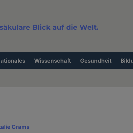
säkulare Blick auf die Welt.
extsuche
nationales
Wissenschaft
Gesundheit
Bild
talie Grams