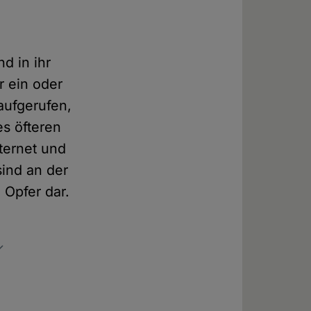
d in ihr
r ein oder
aufgerufen,
es öfteren
ternet und
ind an der
 Opfer dar.