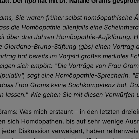
tatt. Der
hpd
hat mit Dr. Natalie Grams gesproc
rams, Sie waren früher selbst homöopathische Ä
ass die Homöopathie allenfalls eine Scheinthera
eit über drei Jahren Homöopathie-Aufklärung. 
ie Giordano-Bruno-Stiftung (gbs) einen Vortrag 
ortrag hat bereits im Vorfeld großes mediales Ec
gen sich empört: "Die Vorträge von Frau Gram
pulativ", sagt eine Homöopathie-Sprecherin. "E
 dass Frau Grams keine Sachkompetenz hat. Da
n lassen." Wie gehen Sie mit diesen Vorwürfen
 Grams: Was mich erstaunt – in den letzten dreie
en sich Homöopathen, bis auf sehr wenige Au
jeder Diskussion verweigert, haben reihenwei