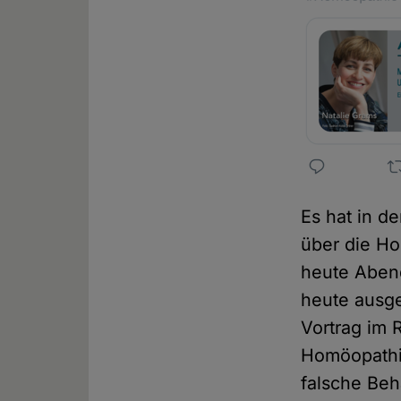
Es hat in d
über die Ho
heute Abend
heute ausge
Vortrag im 
Homöopathie
falsche Beh