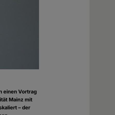
n einen Vortrag
tät Mainz mit
kaliert – der