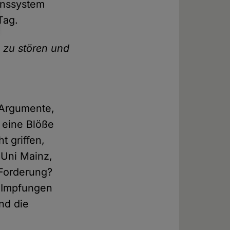
enssystem
Tag.
 zu stören und
 Argumente,
 eine Blöße
 griffen,
 Uni Mainz,
 Forderung?
r Impfungen
nd die