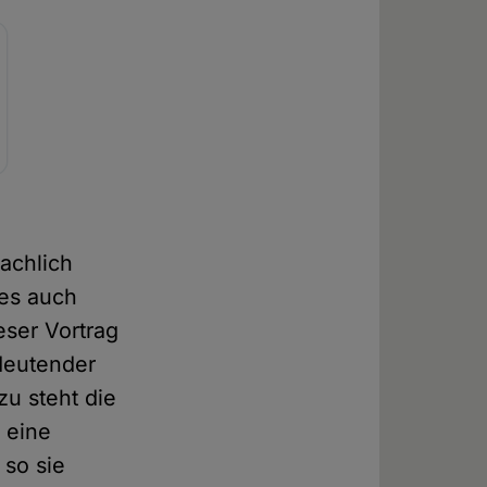
achlich
ies auch
eser Vortrag
edeutender
u steht die
 eine
 so sie