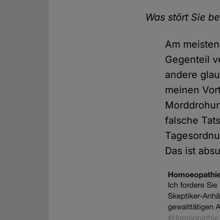
Was stört Sie b
Am meisten 
Gegenteil v
andere gla
meinen Vort
Morddrohun
falsche Tat
Tagesordnun
Das ist abs