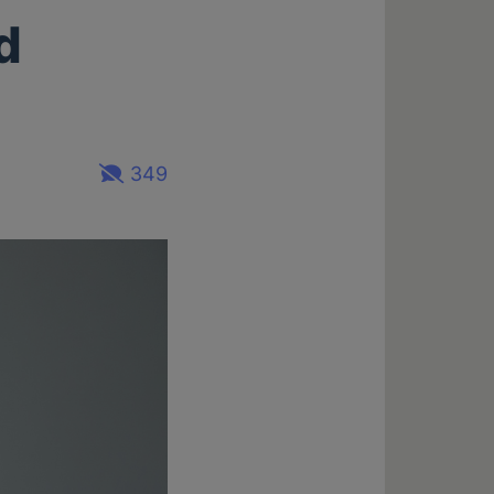
d
349