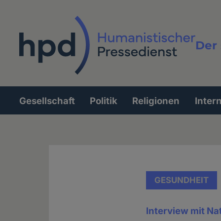
Direkt
zum
Inhalt
Der 
Vollt
Gesellschaft
Politik
Religionen
Inter
Hauptnavigation
GESUNDHEIT
Interview mit Na