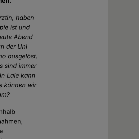
hen.
rztin, haben
pie ist und
Heute Abend
an der Uni
ho ausgelöst,
s sind immer
in Laie kann
s können wir
 um?
inhalb
snahmen,
se