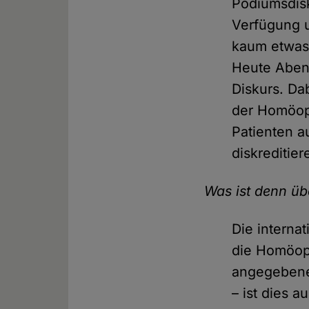
Podiumsdisk
Verfügung 
kaum etwas 
Heute Abend
Diskurs. Da
der Homöopa
Patienten a
diskreditier
Was ist denn ü
Die interna
die Homöopa
angegebene
– ist dies a