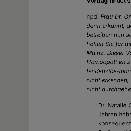
Vortrag findet s
hpd:
Frau Dr. G
dann erkannt, d
betreiben nun s
halten Sie für d
Mainz. Dieser V
Homöopathen zei
tendenziös-mani
nicht erkennen,
nicht durchgehe
Dr. Natalie
Jahren hab
konsequent 