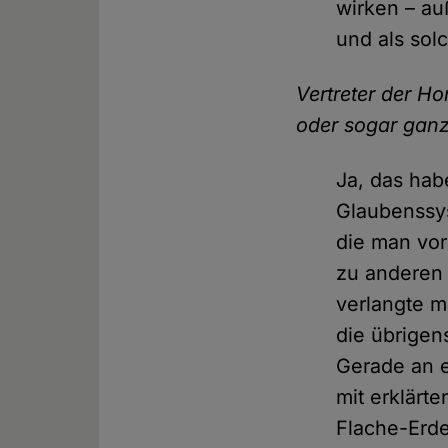
wirken – au
und als sol
Vertreter der H
oder sogar gan
Ja, das hab
Glaubenssys
die man vo
zu anderen 
verlangte m
die übrigen
Gerade an e
mit erklärt
Flache-Erde