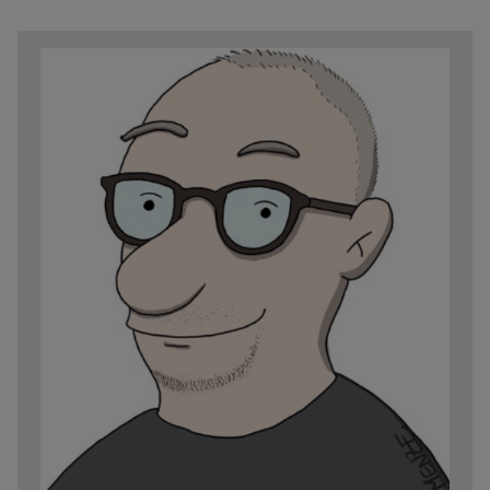
Share
news