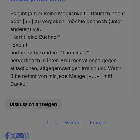
Es gibt ja hier keine Möglichkeit, "Daumen hoch"
oder [++] zu vergeben, möchte dennoch (unter
anderen) v.a.
"Karl-Heinz Büchner"
"Sven F"
und ganz besonders "Thomas R."
hervorheben in ihren Argumentationen gegen
alltäglichen, allgegenwärtigen Irrsinn und Wahn.
Bitte nehmt von mir jede Menge [+...+] mit!
Danke!
Diskussion anzeigen
Seite
1
Seite
2
Nächste
Weiter ›
Letzte
Ende »
Seitennummerierung
Seite
Seite