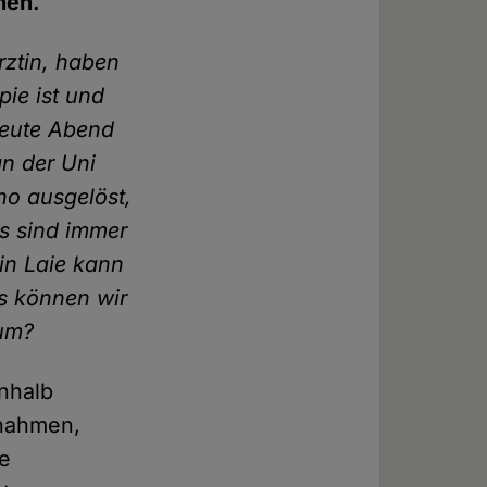
hen.
rztin, haben
pie ist und
Heute Abend
an der Uni
ho ausgelöst,
s sind immer
in Laie kann
s können wir
 um?
inhalb
snahmen,
se