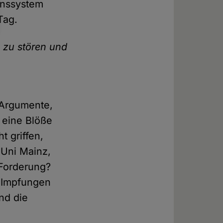
enssystem
Tag.
 zu stören und
 Argumente,
 eine Blöße
 griffen,
 Uni Mainz,
 Forderung?
r Impfungen
nd die