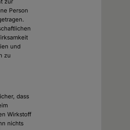
t zur
ine Person
getragen.
chaftlichen
irksamkeit
aien und
n zu
icher, dass
eim
n Wirkstoff
nn nichts