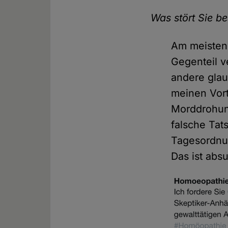
Was stört Sie b
Am meisten 
Gegenteil v
andere gla
meinen Vort
Morddrohun
falsche Tat
Tagesordnun
Das ist abs