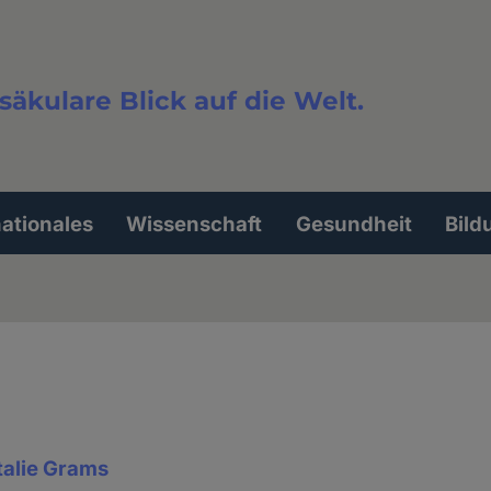
säkulare Blick auf die Welt.
extsuche
nationales
Wissenschaft
Gesundheit
Bild
talie Grams