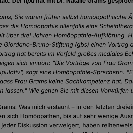
tatt. Der
hpd
hat mit Dr. Natalie Grams gesproc
rams, Sie waren früher selbst homöopathische Ä
ass die Homöopathie allenfalls eine Scheinthera
eit über drei Jahren Homöopathie-Aufklärung. 
ie Giordano-Bruno-Stiftung (gbs) einen Vortrag 
ortrag hat bereits im Vorfeld großes mediales Ec
gen sich empört: "Die Vorträge von Frau Gram
pulativ", sagt eine Homöopathie-Sprecherin. "E
 dass Frau Grams keine Sachkompetenz hat. Da
n lassen." Wie gehen Sie mit diesen Vorwürfen
 Grams: Was mich erstaunt – in den letzten dreie
en sich Homöopathen, bis auf sehr wenige Au
jeder Diskussion verweigert, haben reihenwei