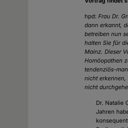
Vortrag findet s
hpd:
Frau Dr. G
dann erkannt, d
betreiben nun s
halten Sie für d
Mainz. Dieser V
Homöopathen zei
tendenziös-mani
nicht erkennen,
nicht durchgehe
Dr. Natalie
Jahren hab
konsequent 