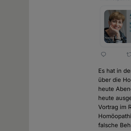
Es hat in d
über die Ho
heute Abend
heute ausge
Vortrag im 
Homöopathie
falsche Beh