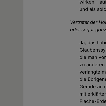
wirken – au
und als sol
Vertreter der H
oder sogar gan
Ja, das hab
Glaubenssys
die man vo
zu anderen 
verlangte m
die übrigen
Gerade an e
mit erklärt
Flache-Erde