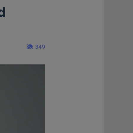
d
349