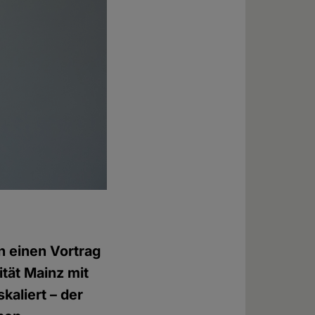
n einen Vortrag
tät Mainz mit
kaliert – der