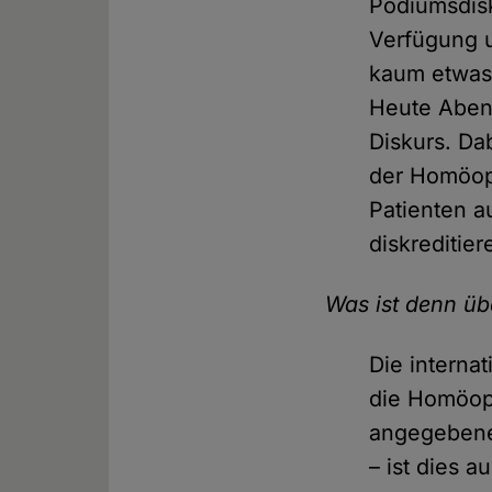
Podiumsdisk
Verfügung 
kaum etwas 
Heute Abend
Diskurs. Da
der Homöopa
Patienten a
diskreditier
Was ist denn ü
Die interna
die Homöopa
angegebene
– ist dies a