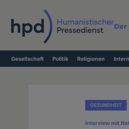
Direkt
zum
Inhalt
Der 
Vollt
Gesellschaft
Politik
Religionen
Inter
Hauptnavigation
GESUNDHEIT
Interview mit Na