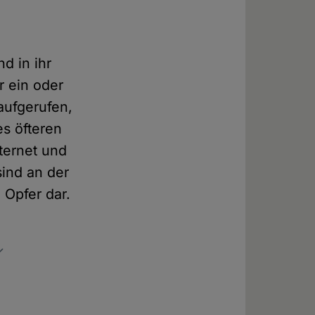
d in ihr
r ein oder
aufgerufen,
es öfteren
ternet und
ind an der
 Opfer dar.