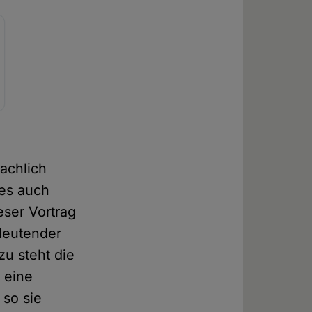
achlich
ies auch
eser Vortrag
edeutender
u steht die
 eine
 so sie