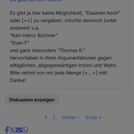
Es gibt ja hier keine Möglichkeit, "Daumen hoch"
oder [++] zu vergeben, möchte dennoch (unter
anderen) v.a.
"Karl-Heinz Büchner"
"Sven F"
und ganz besonders "Thomas R."
hervorheben in ihren Argumentationen gegen
alltäglichen, allgegenwärtigen Irrsinn und Wahn.
Bitte nehmt von mir jede Menge [+...+] mit!
Danke!
Diskussion anzeigen
Seite
1
Seite
2
Nächste
Weiter ›
Letzte
Ende »
Seitennummerierung
Seite
Seite