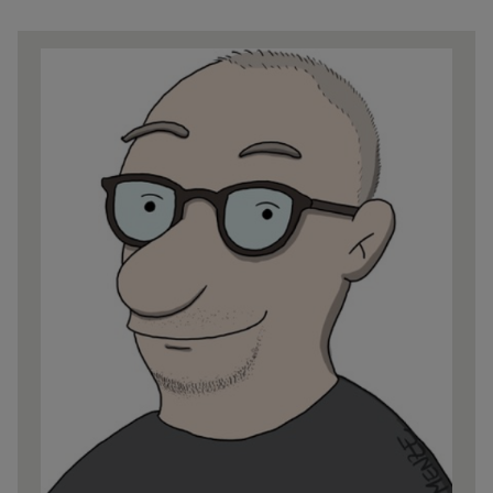
Share
news