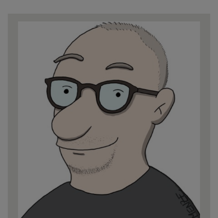
Share
news