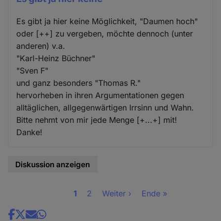
Es gibt ja hier keine Möglichkeit, "Daumen hoch"
oder [++] zu vergeben, möchte dennoch (unter
anderen) v.a.
"Karl-Heinz Büchner"
"Sven F"
und ganz besonders "Thomas R."
hervorheben in ihren Argumentationen gegen
alltäglichen, allgegenwärtigen Irrsinn und Wahn.
Bitte nehmt von mir jede Menge [+...+] mit!
Danke!
Diskussion anzeigen
Seite
1
Seite
2
Nächste
Weiter ›
Letzte
Ende »
Seitennummerierung
Seite
Seite