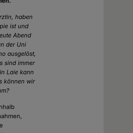
hen.
rztin, haben
pie ist und
Heute Abend
an der Uni
ho ausgelöst,
s sind immer
in Laie kann
s können wir
 um?
inhalb
snahmen,
se