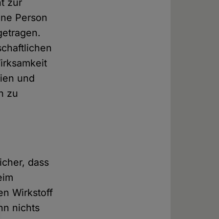
t zur
ine Person
getragen.
chaftlichen
irksamkeit
aien und
n zu
icher, dass
eim
n Wirkstoff
nn nichts