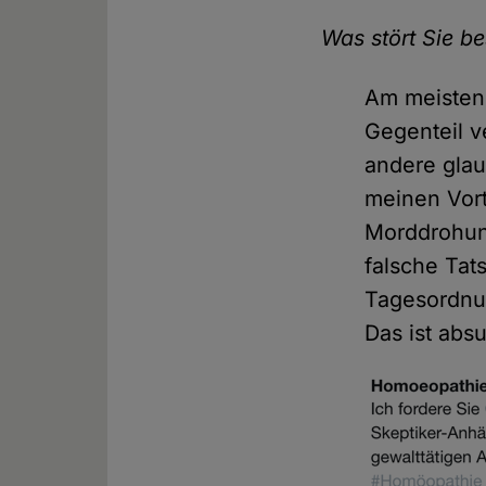
Was stört Sie b
Am meisten 
Gegenteil v
andere gla
meinen Vort
Morddrohun
falsche Tat
Tagesordnun
Das ist abs