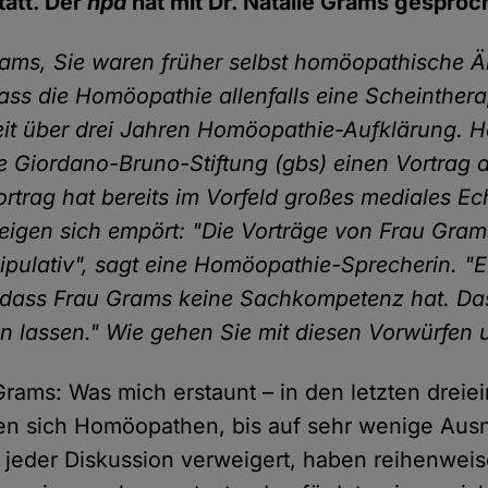
tatt. Der
hpd
hat mit Dr. Natalie Grams gesproc
rams, Sie waren früher selbst homöopathische Ä
ass die Homöopathie allenfalls eine Scheinthera
eit über drei Jahren Homöopathie-Aufklärung. 
ie Giordano-Bruno-Stiftung (gbs) einen Vortrag 
ortrag hat bereits im Vorfeld großes mediales Ec
gen sich empört: "Die Vorträge von Frau Gram
pulativ", sagt eine Homöopathie-Sprecherin. "E
 dass Frau Grams keine Sachkompetenz hat. Da
n lassen." Wie gehen Sie mit diesen Vorwürfen
 Grams: Was mich erstaunt – in den letzten dreie
en sich Homöopathen, bis auf sehr wenige Au
jeder Diskussion verweigert, haben reihenwei