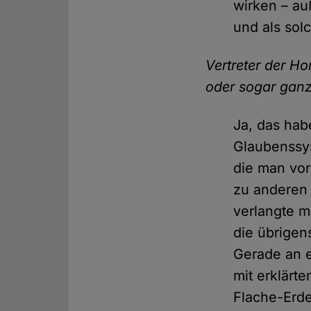
wirken – au
und als sol
Vertreter der H
oder sogar gan
Ja, das hab
Glaubenssys
die man vo
zu anderen 
verlangte m
die übrigen
Gerade an e
mit erklärt
Flache-Erde