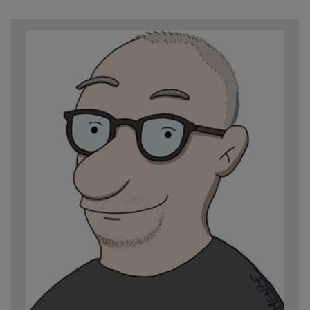
Share
news