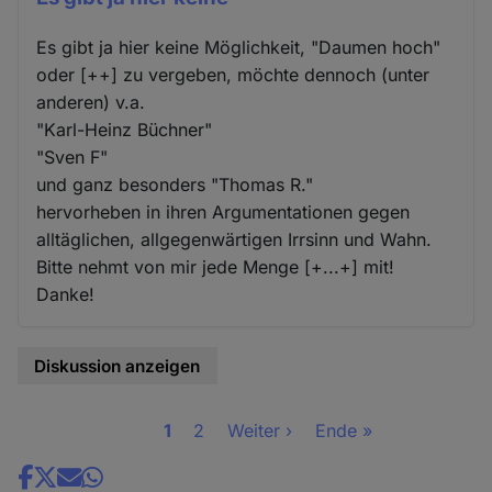
Es gibt ja hier keine Möglichkeit, "Daumen hoch"
oder [++] zu vergeben, möchte dennoch (unter
anderen) v.a.
"Karl-Heinz Büchner"
"Sven F"
und ganz besonders "Thomas R."
hervorheben in ihren Argumentationen gegen
alltäglichen, allgegenwärtigen Irrsinn und Wahn.
Bitte nehmt von mir jede Menge [+...+] mit!
Danke!
Diskussion anzeigen
Seite
1
Seite
2
Nächste
Weiter ›
Letzte
Ende »
Seitennummerierung
Seite
Seite