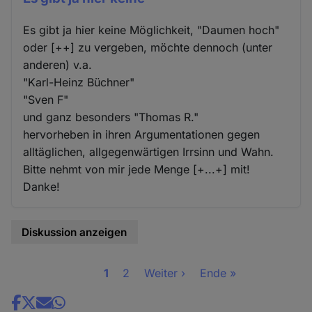
Es gibt ja hier keine Möglichkeit, "Daumen hoch"
oder [++] zu vergeben, möchte dennoch (unter
anderen) v.a.
"Karl-Heinz Büchner"
"Sven F"
und ganz besonders "Thomas R."
hervorheben in ihren Argumentationen gegen
alltäglichen, allgegenwärtigen Irrsinn und Wahn.
Bitte nehmt von mir jede Menge [+...+] mit!
Danke!
Diskussion anzeigen
Seite
1
Seite
2
Nächste
Weiter ›
Letzte
Ende »
Seitennummerierung
Seite
Seite