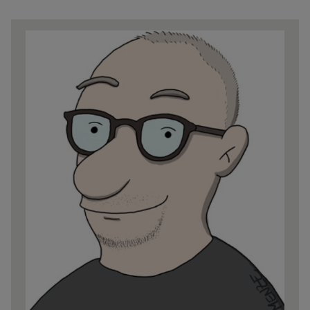
Share
news