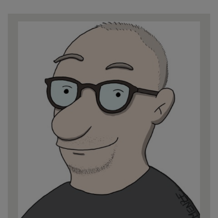
Share
news