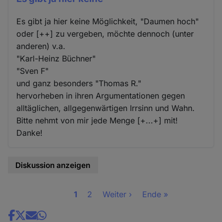
Es gibt ja hier keine Möglichkeit, "Daumen hoch"
oder [++] zu vergeben, möchte dennoch (unter
anderen) v.a.
"Karl-Heinz Büchner"
"Sven F"
und ganz besonders "Thomas R."
hervorheben in ihren Argumentationen gegen
alltäglichen, allgegenwärtigen Irrsinn und Wahn.
Bitte nehmt von mir jede Menge [+...+] mit!
Danke!
Diskussion anzeigen
Seite
1
Seite
2
Nächste
Weiter ›
Letzte
Ende »
Seitennummerierung
Seite
Seite